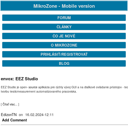
MikroZone - Mobile version
FORUM
ČLÁNKY
ČO JE NOVÉ
O MIKROZONE
PRIHLÁSIŤ/REGISTROVAŤ
BLOG
envox: EEZ Studio
EEZ Studio je open-
source
aplikácia pre rýchly vývoj GUI a na diaľkové ovládanie prístrojov - te
tvorbu test&measurement automatizovaného pracoviska.
[
Čítať viac...
]
EdizonTN
on 16.02.2024-12:11
Add Comment