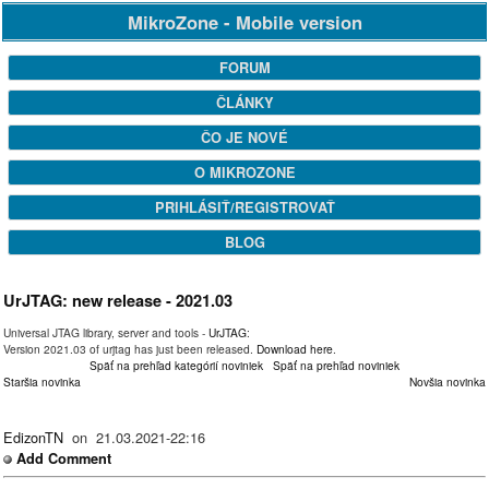
MikroZone - Mobile version
FORUM
ČLÁNKY
ČO JE NOVÉ
O MIKROZONE
PRIHLÁSIŤ/REGISTROVAŤ
BLOG
UrJTAG: new release - 2021.03
Universal JTAG library, server and tools -
UrJTAG
:
Version 2021.03 of urjtag has just been released.
Download here
.
Späť na prehľad kategórií noviniek
Späť na prehľad noviniek
Staršia novinka
Novšia novinka
EdizonTN
on 21.03.2021-22:16
Add Comment