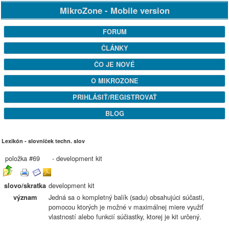
MikroZone - Mobile version
FORUM
ČLÁNKY
ČO JE NOVÉ
O MIKROZONE
PRIHLÁSIŤ/REGISTROVAŤ
BLOG
Lexikón - slovníček techn. slov
položka #69 - development kit
development kit
slovo/skratka
Jedná sa o kompletný balík (sadu) obsahujúci súčasti,
význam
pomocou ktorých je možné v maximálnej miere využiť
vlastností alebo funkcií súčiastky, ktorej je kit určený.