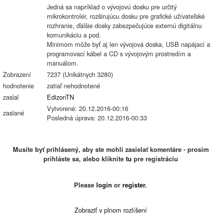
Jedná sa napríklad o vývojovú dosku pre určitý
mikrokontrolér, rozširujúcu dosku pre grafické užívateľské
rozhranie, ďalšie dosky zabezpečujúce externú digitálnu
komunikáciu a pod.
Minimom môže byť aj len vývojová doska, USB napájací a
programovací kábel a CD s vývojovým prostredím a
manuálom.
Zobrazení
7237 (Unikátnych 3280)
hodnotenie
zatiaľ nehodnotené
zaslal
EdizonTN
Vytvorené: 20.12.2016-00:16
zaslané
Posledná úprava: 20.12.2016-00:33
Musíte byť prihlásený, aby ste mohli zasielať komentáre - prosím
prihláste sa, alebo kliknite
tu
pre registráciu
Please
login
or
register
.
Zobraziť v plnom rozlíšení