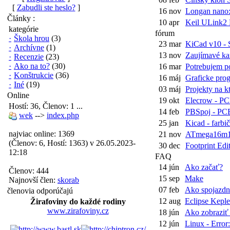
[
Zabudli ste heslo?
]
16 nov
Longan nano:
Články :
10 apr
Keil ULink2 
kategórie
fórum
·
Škola hrou
(3)
23 mar
KiCad v10 - S
·
Archívne
(1)
13 nov
Zaujímavé kan
·
Recenzie
(23)
·
Ako na to?
(30)
16 mar
Potrebujem po
·
Konštrukcie
(36)
16 máj
Graficke pro
·
Iné
(19)
03 máj
Projekty na kt
Online
19 okt
Elecrow - P
Hostí: 36, Členov: 1 ...
14 feb
PBSpoj - PC
wek
-->
index.php
25 jan
Kicad - farbič
najviac online: 1369
21 nov
ATmega16m1 -
(Členov: 6, Hostí: 1363) v 26.05.2023-
30 dec
Footprint Edit
12:18
FAQ
14 jún
Ako začať?
Členov: 444
15 sep
Make
Najnovší člen:
skorab
07 feb
Ako spojazdni
členovia odporúčajú
12 aug
Eclipse Keple
Žirafoviny do každé rodiny
www.zirafoviny.cz
18 jún
Ako zobraziť 
12 jún
Linux - Error: 