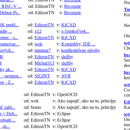
Nu
 RISC-V ...
od: EdizonTN
v:
Recenzie
To
Debug Pr...
od: EdizonTN
v:
Recenzie
Krá
K prekl...
od:
EdizonTN
v:
KiCAD
Nec
ále ...
od:
x12
v:
o čomkoľvek...
Obz
moc - s...
od:
EdizonTN
v:
KiCAD
we
gramovac...
od:
wek
v:
Kompiléry, IDE,...
Ch
orých...
od:
mminar7
v:
konštruktívne návrhy
br
CB
od:
EdizonTN
v:
služby
Ser
B
od:
Michal313
v:
služby
des
ky ak...
od:
EdizonTN
v:
KiCAD
br
 nespust...
od:
SIGINT
v:
AVR
ked
or - Z...
od:
EdizonTN
v:
KiCAD
we
Cor
od: EdizonTN
v: OpenOCD
co
od: wek
v: Ako zapojiť, ako na to, princípy
Ed
ť zabl...
od: brano
v: Ako zapojiť, ako na to, princípy
Ka
r + Deb...
od: EdizonTN
v: Eclipse
we
On
obsah ...
od: EdizonTN
v: Eclipse
tra
„in...
od: EdizonTN
v: OpenOCD
Ecl