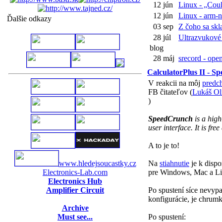
12 jún
Linux - „Coul
12 jún
Linux - arm-n
Ďalšie odkazy
03 sep
Z čoho sa skla
28 júl
Ultrazvukové 
blog
28 máj
srecord - open
CalculatorPlus II - 
V reakcii na môj
predc
FB čitateľov (
Lukáš Ol
)
SpeedCrunch
is a high
user interface. It is fr
A to je to!
www.hledejsoucastky.cz
Na
stiahnutie
je k dispoz
Electronics-Lab.com
pre Windows, Mac a Li
Electronics Hub
Amplifier Circuit
Po spustení síce nevypa
konfigurácie, je chrumka
Archive
Must see...
Po spustení: