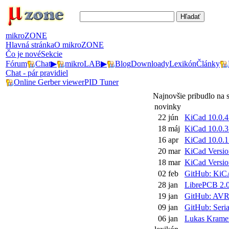
mikroZONE
Hlavná stránka
O mikroZONE
Čo je nové
Sekcie
Fórum
Chat
▶
mikroLAB
▶
Blog
Downloady
Lexikón
Články
Chat - pár pravidiel
Online Gerber viewer
PID Tuner
Najnovšie pribudlo na
novinky
22 jún
KiCad 10.0.4
18 máj
KiCad 10.0.3
16 apr
KiCad 10.0.1
20 mar
KiCad Version
18 mar
KiCad Version
02 feb
GitHub: KiCA
28 jan
LibrePCB 2.0.
19 jan
GitHub: AVR-
09 jan
GitHub: Seria
06 jan
Lukas Kramer