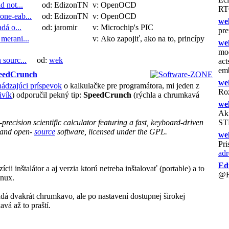
d not...
od: EdizonTN
v: OpenOCD
RTO
one-eab...
od: EdizonTN
v: OpenOCD
we
dá o...
od: jaromir
v: Microchip's PIC
pre
merani...
v: Ako zapojiť, ako na to, princípy
we
mod
 sourc...
od:
wek
act
emb
SpeedCrunch
we
hádzajúci príspevok
o kalkulačke pre programátora, mi jeden z
Ro
ivík
) odporučil pekný tip:
SpeedCrunch
(rýchla a chrumkavá
we
Ak 
-precision scientific calculator featuring a fast, keyboard-driven
ST
ee and open-
source
software, licensed under the GPL.
we
Pri
adr
Ed
ícii inštalátor a aj verzia ktorú netreba inštalovať (portable) a to
@Fe
nux.
dá dvakrát chrumkavo, ale po nastavení dostupnej širokej
vá až to praští.