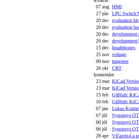
lexikón
07 aug
HMI
27 jún
LPC Switch 
20 dec
evaluation kit
20 dec
evaluation bo
20 dec
development 
20 dec
development 
15 dec
headphones
25 nov
voltage
09 nov
tungsten
26 okt
CRT
komentáre
23 mar
KiCad Version
23 mar
KiCad Version
15 feb
GitHub: KiCA
10 feb
GitHub: KiCA
07 jan
Lukas Kramer
07 júl
Synopsys O
06 júl
Synopsys O
06 júl
Synopsys O
28 apr
Víťazstvá a pr