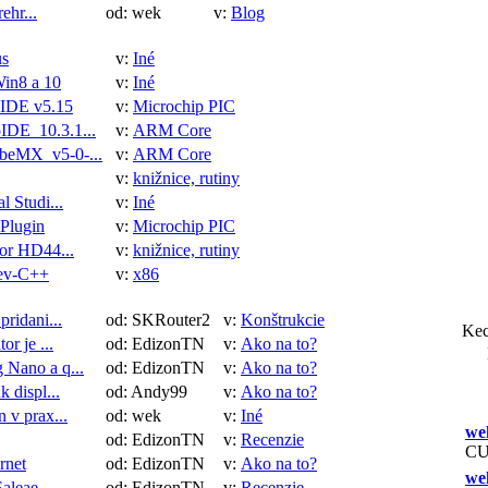
ehr...
od: wek
v:
Blog
us
v:
Iné
in8 a 10
v:
Iné
DE v5.15
v:
Microchip PIC
DE_10.3.1...
v:
ARM Core
eMX_v5-0-...
v:
ARM Core
v:
knižnice, rutiny
l Studi...
v:
Iné
 Plugin
v:
Microchip PIC
for HD44...
v:
knižnice, rutiny
ev-C++
v:
x86
ridani...
od: SKRouter2
v:
Konštrukcie
Kec
r je ...
od: EdizonTN
v:
Ako na to?
Nano a q...
od: EdizonTN
v:
Ako na to?
 displ...
od: Andy99
v:
Ako na to?
 v prax...
od: wek
v:
Iné
we
od: EdizonTN
v:
Recenzie
CU
rnet
od: EdizonTN
v:
Ako na to?
we
aleae...
od: EdizonTN
v:
Recenzie