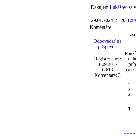
Ďakujem
Lukášovi
sa v
29.01.2024-21:20,
Edi
Komentáre
zve
Odpovedať na
príspevok
Použí
Registrovaný:
nahr
11.09.2017-
příp
08:13
calc.
Komentáre: 3