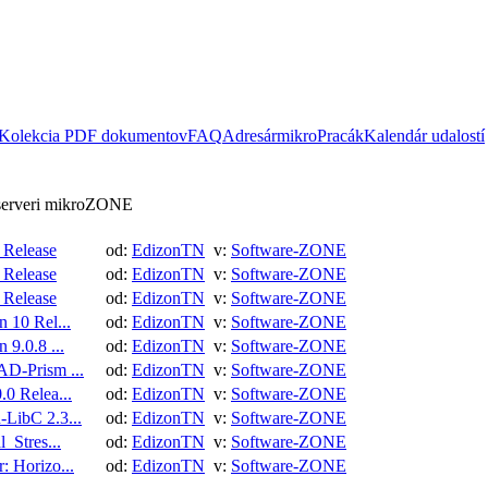
Kolekcia PDF dokumentov
FAQ
Adresár
mikroPracák
Kalendár udalostí
 serveri mikroZONE
 Release
od:
EdizonTN
v:
Software-ZONE
 Release
od:
EdizonTN
v:
Software-ZONE
 Release
od:
EdizonTN
v:
Software-ZONE
 10 Rel...
od:
EdizonTN
v:
Software-ZONE
 9.0.8 ...
od:
EdizonTN
v:
Software-ZONE
D-Prism ...
od:
EdizonTN
v:
Software-ZONE
0 Relea...
od:
EdizonTN
v:
Software-ZONE
LibC 2.3...
od:
EdizonTN
v:
Software-ZONE
l_Stres...
od:
EdizonTN
v:
Software-ZONE
: Horizo...
od:
EdizonTN
v:
Software-ZONE