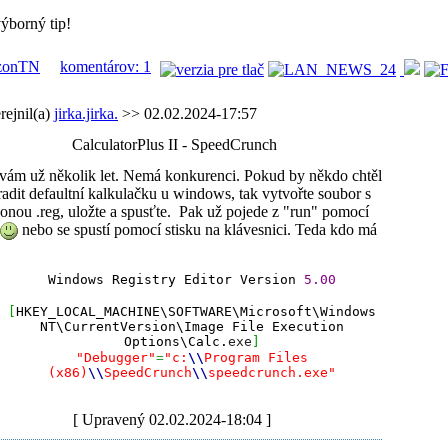
ýborný tip!
zonTN
komentárov: 1
rejnil(a)
jirka.jirka.
>> 02.02.2024-17:57
CalculatorPlus II - SpeedCrunch
vám už několik let. Nemá konkurenci. Pokud by někdo chtěl
adit defaultní kalkulačku u windows, tak vytvořte soubor s
onou .reg, uložte a spusťte.
Pak už pojede z "run" pomocí
nebo se spustí pomocí stisku na klávesnici. Teda kdo má
Windows Registry Editor Version
5.00
[
HKEY_LOCAL_MACHINE\SOFTWARE\Microsoft\Windows
NT\CurrentVersion\Image File Execution
Options\Calc.
exe
]
"Debugger"
=
"c:
\\
Program Files
(x86)
\\
SpeedCrunch
\\
speedcrunch.exe"
[ Upravený 02.02.2024-18:04 ]