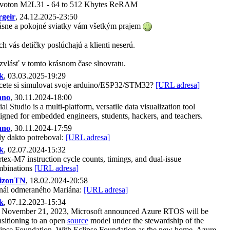
voton M2L31 - 64 to 512 Kbytes ReRAM
rgeir
, 24.12.2025-23:50
sne a pokojné sviatky vám všetkým prajem
h vás detičky poslúchajú a klienti neserú.
vlásť v tomto krásnom čase slnovratu.
k
, 03.03.2025-19:29
cete si simulovat svoje arduino/ESP32/STM32?
[URL adresa]
ano
, 30.11.2024-18:00
ial Studio is a multi-platform, versatile data visualization tool
igned for embedded engineers, students, hackers, and teachers.
ano
, 30.11.2024-17:59
y dakto potreboval:
[URL adresa]
k
, 02.07.2024-15:32
tex-M7 instruction cycle counts, timings, and dual-issue
mbinations
[URL adresa]
izonTN
, 18.02.2024-20:58
nál odmeraného Mariána:
[URL adresa]
k
, 07.12.2023-15:34
 November 21, 2023, Microsoft announced Azure RTOS will be
nsitioning to an open
source
model under the stewardship of the
ipse Foundation. With Eclipse Foundation as the new home, Azure