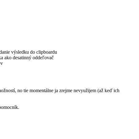
danie výsledku do clipboardu
ka ako desatinný oddeľovač
ov
ožností, no tie momentálne ja zrejme nevyužijem (až keď ich
omocník.