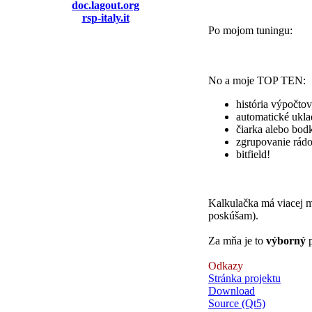
doc.lagout.org
rsp-italy.it
Po mojom tuningu:
No a moje TOP TEN:
história výpočtov
automatické ukla
čiarka alebo bod
zgrupovanie rád
bitfield!
Kalkulačka má viacej m
poskúšam).
Za mňa je to
výborný
p
Odkazy
Stránka projektu
Download
Source (Qt5)