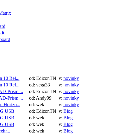
Matrix
ard
kit
board
 10 Rel...
od: EdizonTN
v:
novinky
 10 Rel...
od: vega33
v:
novinky
D-Prism ...
od: EdizonTN
v:
novinky
D-Prism ...
od: Andy99
v:
novinky
: Horizo...
od: wek
v:
novinky
TG USB
od: EdizonTN
v:
Blog
TG USB
od: wek
v:
Blog
TG USB
od: wek
v:
Blog
ehr...
od: wek
v:
Blog