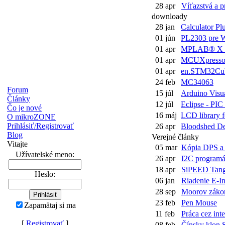
28 apr
Víťazstvá a pr
downloady
28 jan
Calculator Pl
01 jún
PL2303 pre W
01 apr
MPLAB® X I
01 apr
MCUXpressoI
01 apr
en.STM32Cub
24 feb
MC34063
Forum
15 júl
Arduino Visua
Články
12 júl
Eclipse - PIC
Čo je nové
16 máj
LCD library 
O mikroZONE
Prihlásiť/Registrovať
26 apr
Bloodshed D
Blog
Verejné články
Vitajte
05 mar
Kópia DPS a p
Užívatelské meno:
26 apr
I2C programáto
18 apr
SiPEED Tang 
Heslo:
06 jan
Riadenie E-Ink
28 sep
Moorov zákon
23 feb
Pen Mouse
Zapamätaj si ma
11 feb
Práca cez inte
[
Registrovať
]
08 feb
Čínsky klon S