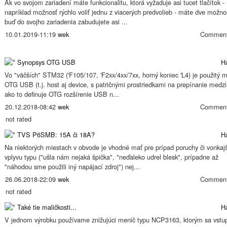
Ak vo svojom zariadení máte funkcionalitu, ktorá vyžaduje asi tucet tlačítok -
napríklad možnosť rýchlo voliť jednu z viacerých predvolieb - máte dve možnos
buď do svojho zariadenia zabudujete asi ...
10.01.2019-11:19
wek
Comment
Synopsys OTG USB
H
Vo "väčších" STM32 ('F105/107, 'F2xx/4xx/7xx, horný koniec 'L4) je použitý 
OTG USB (t.j. host aj device, s patričnými prostriedkami na prepínanie medzi
ako to definuje OTG rozšírenie USB n...
20.12.2018-08:42
wek
Comment
not rated
TVS P6SMB: 15A či 18A?
H
Na niektorých miestach v obvode je vhodné mať pre prípad poruchy či vonkaj
vplyvu typu ("ušla nám nejaká špička", "neďaleko udrel blesk", prípadne až
"náhodou sme použili iný napájací zdroj") nej...
26.06.2018-22:09
wek
Comment
not rated
Také tie maličkosti...
H
V jednom výrobku používame znižujúci menič typu NCP3163, ktorým sa vstu