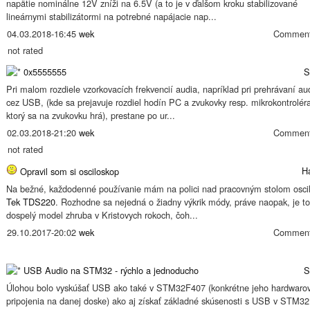
napätie nominálne 12V zníži na 6.5V (a to je v ďalšom kroku stabilizované
lineárnymi stabilizátormi na potrebné napájacie nap...
04.03.2018-16:45
wek
Comment
not rated
0x5555555
S
Pri malom rozdiele vzorkovacích frekvencií audia, napríklad pri prehrávaní au
cez USB, (kde sa prejavuje rozdiel hodín PC a zvukovky resp. mikrokontrolér
ktorý sa na zvukovku hrá), prestane po ur...
02.03.2018-21:20
wek
Comment
not rated
H
Opravil som si osciloskop
Na bežné, každodenné používanie mám na polici nad pracovným stolom osci
Tek TDS220
. Rozhodne sa nejedná o žiadny výkrik módy, práve naopak, je to
dospelý model zhruba v Kristovych rokoch, čoh...
29.10.2017-20:02
wek
Comment
USB Audio na STM32 - rýchlo a jednoducho
S
Úlohou bolo vyskúšať USB ako také v STM32F407 (konkrétne jeho hardwaro
pripojenia na danej doske) ako aj získať základné skúsenosti s USB v STM32