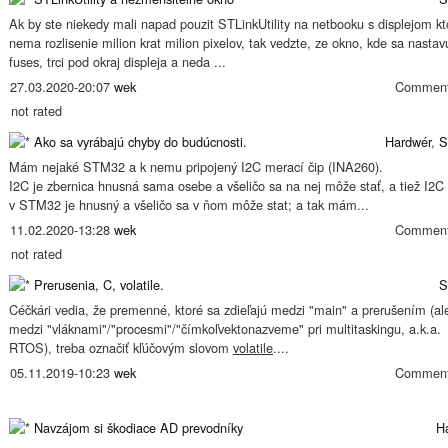
Ak by ste niekedy mali napad pouzit STLinkUtility na netbooku s displejom kt
nema rozlisenie milion krat milion pixelov, tak vedzte, ze okno, kde sa nastav
fuses, trci pod okraj displeja a neda ...
27.03.2020-20:07
wek
Comment
not rated
Ako sa vyrábajú chyby do budúcnosti.
Hardwér
,
S
Mám nejaké STM32 a k nemu pripojený I2C merací čip (INA260).
I2C je zbernica hnusná sama osebe a všeličo sa na nej môže stať, a tiež I2C
v STM32 je hnusný a všeličo sa v ňom môže stat; a tak mám...
11.02.2020-13:28
wek
Comment
not rated
Prerusenia, C, volatile.
S
Céčkári vedia, že premenné, ktoré sa zdieľajú medzi "main" a prerušením (al
medzi "vláknami"/"procesmi"/"čímkoľvektonazveme" pri multitaskingu, a.k.a.
RTOS), treba označiť kľúčovým slovom
volatile
....
05.11.2019-10:23
wek
Comment
Navzájom si škodiace AD prevodníky
H