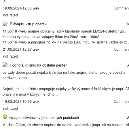
(s ...
19.09.2021-12:33
wek
Comment
not rated
Plávajúci vstup operáku
H
11:55:18 ‹wek› majme obycajny lacny bipolarny operak LM324-oviteho typu,
ktoremu vyrobca udava vstupny Ibias typ 20nA max. 100nA
11:56:16 ‹wek› a pripojme ho V+ na vystup DAC mcu, V- spatna vazba so zi..
21.05.2021-12:27
wek
Comment
not rated
Hodnota knižníc na obsluhu periférií
S
Je vždy dobré použiť nejakú knižnicu na takú zrejmú úlohu, akou je obsluha
hardwaru v mcu.
Najmä, ak tú knižnicu propaguje nejaký veľký významný hráč akým je napr. 
práve pre mcu v ktorých je ich p...
19.03.2021-10:56
wek
Comment
not rated
S
Escape sekvencie v jeho roznych podobach
V Libre Office, ak chcem napisat do vzorca uvodzovku (napr. ak sa snazim sk