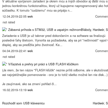
V aktuálne vyvíjanom zariadení je okrem mcu a iných obvodov aj ďalší mcu s
jednou konkrétnou funkcionalitou, ktorý už kupujeme naprogramovaný ako ho
súčiastku. K tomuto "cudziemu" mcu sa pripája n...
12.04.2019-22:05
wek
Comment
not rated
Zábavná príhoda s STM32, USB a uspatým režimom
Bláboly
,
Hardwér
,
S
Zariadenie s USB je už takmer pred dokončením a na software sa finalizujú
posledné ťahy štetcom. Vynorila sa požiadavka, aby sa pri "nečinnosti" vypo
displej, aby sa predĺžila jeho životnosť. Ke...
04.04.2019-22:41
wek
Comment
not rated
Víťazstvá a prehry pri práci s USB FLASH kľúčikom
(Ja viem, že ten názov "FLASH kľúčik" neznie príliš odborne, ale v skutočnosti
asi najvýstižnejšie pomenovanie - ono je to totiž všetko možné len nie disk...)
Je zaujímavé, ako sa zmení pohľad čl...
16.02.2019-13:19
wek
Comment
Rozchodil som USB klávesnicu
Hardwér
,
S