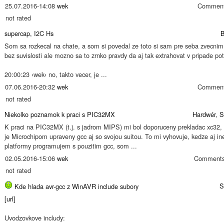
25.07.2016-14:08
wek
Comment
not rated
supercap, I2C Hs
B
Som sa rozkecal na chate, a som si povedal ze toto si sam pre seba zvecnim.
bez suvislosti ale mozno sa to zrnko pravdy da aj tak extrahovat v pripade pot
20:00:23 ‹wek› no, takto vecer, je ...
07.06.2016-20:32
wek
Comment
not rated
Niekolko poznamok k praci s PIC32MX
Hardwér
,
S
K praci na PIC32MX (t.j. s jadrom MIPS) mi bol doporuceny prekladac xc32, 
je Microchipom upraveny gcc aj so svojou suitou. To mi vyhovuje, kedze aj in
platformy programujem s pouzitim gcc, som ...
02.05.2016-15:06
wek
Comments
not rated
S
Kde hlada avr-gcc z WinAVR include subory
[url]
Uvodzovkove includy: