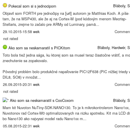
Bláboly
,
S
Pokecal som si s jednocipom
Objavil som FORTH pre jednočipy na
[url]
autorom je Matthias Koch. A píše 
tam, že na MSP430, ale že aj na Cortex-M (pod kódovým menom Mecrisp-
Stellaris, zrejme to začalo pre ARMy od Luminary, pamä...
29.10.2015-15:58
wek
Comment
not rated
Bláboly
,
Hardwér
,
S
Ako som sa neskamaratil s PICKitom
Toto bola tiež jedna sága, ku ktorej som sa musel teraz čiastočne vrátiť, a mo
znechutenie sa zopakovalo.
Pôvodný problém bolo produkčné napaľovanie PIC12F638 (PIC nižšej triedy 
DIL8, SO8) v množst...
26.09.2015-20:31
wek
Comment
not rated
Ako som sa neskamaratil s CooCoxom
Bláboly
,
S
Mam kit Nuvoton NuTiny-SDK-NANO130. To je k mikrokontrolerom Nano1xx, 
Nuvotonov rad Cortex-M0 optimalizovanych na nizku spotrebu. Kit ma LCD dis
bo Nano130 ako najvyssi model radu Nano1xx m...
05.08.2015-22:31
wek
Comment