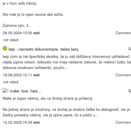
je v ňom veľa roboty.
Ale inak je to open source ako sviňa.
Začnime tým, ž...
28.05.2024-13:05
wek
Comment
not rated
S
lwip - namiesto dokumentacie, dalsie kecy
lwip (toto je tak špecifická skratka, že ju váš obľúbený internetový vyhľadávač
nájde (úplne odveci: šokovalo ma moje nedávne zistenie, že niektorí ľudia, b
dokonca erudovaní softwerári, použív...
18.08.2023-10:11
wek
Comment
not rated
make: love, hate...
S
Make je super nástroj, ale na druhej strane je príšerný.
Na jednej strane je intuitívny, na druhej je strašne ťažké ho debugovať, nie je
žiadny poriadny nástroj, nie je úplne jasné, čo a prečo u...
12.02.2023-19:34
wek
Comment