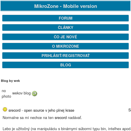
MikroZone - Mobile version
FORUM
ČLÁNKY
ČO JE NOVÉ
O MIKROZONE
PRIHLÁSIŤ/REGISTROVAŤ
BLOG
Blog by wek
no
wekov blog
photo
S
srecord - open source v jeho plnej krase
Normalne sa mi nechce na ten
srecord
nadávať.
Lebo je užitočný (na manipuláciu s binárnymi súbormi typu bin, intelhex apod