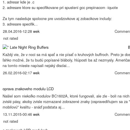
1. adresar kde je .c
2. adresare ktore su specifikovane pri spusteni gcc prepinacom -iquote
Za tym nasleduje spolocne pre uvodzovkove aj zobacikove includy:
3. adresare specifik...
28.04.2016-12:28
wek
Comment
not rated
Late Night Ring Buffers
B
Každý vie, že v noci sa má spať a nie písať o kruhových buffroch. Preto je do
ľahko možné, že tu budú popísané bláboly, hlúposti ba až nezmysly. Američa
na tomto mieste napísali nejaký disclai...
26.02.2016-02:17
wek
Comment
oprava znakoveho modulu LCD
Našiel som niekoľko modulov BC1602A, ktoré fungovali, ale zle - boli na nich
zvislé pásy, akoby zvisle rozmazané zobrazené znaky (ospravedlňujem sa za "
mobilovú" kvalitu - snáď podstata aj...
13.11.2015-00:46
wek
Comment
not rated