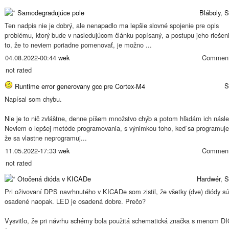
Samodegradujúce pole
Bláboly
,
S
Ten nadpis nie je dobrý, ale nenapadlo ma lepšie slovné spojenie pre opis
problému, ktorý bude v nasledujúcom článku popísaný, a postupu jeho riešen
to, že to neviem poriadne pomenovať, je možno ...
04.08.2022-00:44
wek
Comment
not rated
S
Runtime error generovany gcc pre Cortex-M4
Napísal som chybu.
Nie je to nič zvláštne, denne píšem množstvo chýb a potom hľadám ich násle
Neviem o lepšej metóde programovania, s výnimkou toho, keď sa programuje
že sa vlastne neprogramuj...
11.05.2022-17:33
wek
Comment
not rated
Otočená dióda v KICADe
Hardwér
,
S
Pri oživovaní DPS navrhnutého v KICADe som zistil, že všetky (dve) diódy sú
osadené naopak. LED je osadená dobre. Prečo?
Vysvitlo, že pri návrhu schémy bola použitá schematická značka s menom 