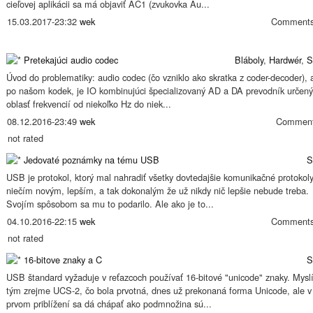
cieľovej aplikácii sa má objaviť AC1 (zvukovka Au...
15.03.2017-23:32
wek
Comments
Pretekajúci audio codec
Bláboly
,
Hardwér
,
S
Úvod do problematiky: audio codec (čo vzniklo ako skratka z coder-decoder), 
po našom kodek, je IO kombinujúci špecializovaný AD a DA prevodník určený
oblasť frekvencií od niekoľko Hz do niek...
08.12.2016-23:49
wek
Comment
not rated
Jedovaté poznámky na tému USB
S
USB je protokol, ktorý mal nahradiť všetky dovtedajšie komunikačné protokol
niečím novým, lepším, a tak dokonalým že už nikdy nič lepšie nebude treba.
Svojím spôsobom sa mu to podarilo. Ale ako je to...
04.10.2016-22:15
wek
Comments
not rated
16-bitove znaky a C
S
USB štandard vyžaduje v reťazcoch používať 16-bitové "unicode" znaky. Mysl
tým zrejme UCS-2, čo bola prvotná, dnes už prekonaná forma Unicode, ale v
prvom priblížení sa dá chápať ako podmnožina sú...