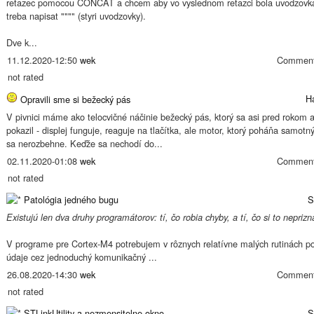
retazec pomocou CONCAT a chcem aby vo vyslednom retazci bola uvodzovka
treba napisat """" (styri uvodzovky).
Dve k...
11.12.2020-12:50
wek
Comment
not rated
H
Opravili sme si bežecký pás
V pivnici máme ako telocvičné náčinie bežecký pás, ktorý sa asi pred rokom a
pokazil - displej funguje, reaguje na tlačítka, ale motor, ktorý poháňa samotn
sa nerozbehne. Keďže sa nechodí do...
02.11.2020-01:08
wek
Comment
not rated
Patológia jedného bugu
S
Existujú len dva druhy programátorov: tí, čo robia chyby, a tí, čo si to neprizn
V programe pre Cortex-M4 potrebujem v rôznych relatívne malých rutinách po
údaje cez jednoduchý komunikačný ...
26.08.2020-14:30
wek
Comment
not rated
STLinkUtility a nezmensitelne okno
S