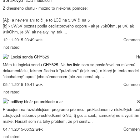
o znakovych LCD moduloch
Z dnesneho chatu - mozno to niekomu pomoze:
[A]:› a neviem ani to či je to LCD na 3,3V či na 5
[b]:› 3V/5V poznas podla oscilatoroveho odporu - ak je 75kOhm, je 3V, ak
91kOhm, je 5V, ak nejaky iny, tak ...
12.11.2015-23:49
wek
Comment
not rated
Locká sonda CHY625
H
Mám tu logickú sondu
CHY625
. Na
hw-liste
som sa posťažoval na mizernú
dokumentáciu, takmer žiadnu k "pulzátoru" (injektoru), o ktorý je tento model
"obohatený" oproti jeho
súrodencom
(ale zas nemá píp...
05.11.2015-19:41
wek
Comment
not rated
odlišný binár po preklade a ar
S
Pracujem na rozsiahlejšom programe pre mcu, prekladanom z niekoľkých tuc
zdrojových súborov prostriedkami GNU, tj gcc a spol., samozrejme s využitím
make. Narazil som na taký problém, že pri čerstv...
04.11.2015-06:52
wek
Comment
not rated