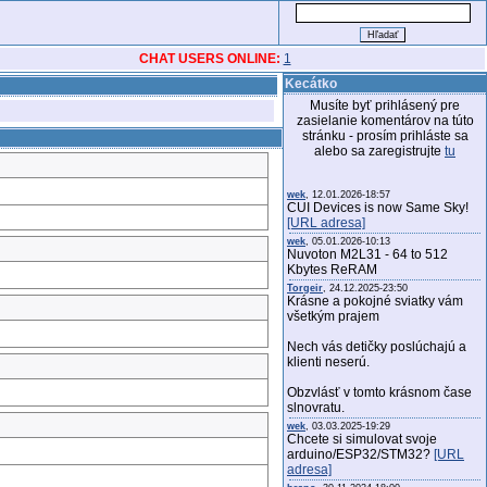
CHAT USERS ONLINE:
1
Kecátko
Musíte byť prihlásený pre
zasielanie komentárov na túto
stránku - prosím prihláste sa
alebo sa zaregistrujte
tu
wek
, 12.01.2026-18:57
CUI Devices is now Same Sky!
[URL adresa]
wek
, 05.01.2026-10:13
Nuvoton M2L31 - 64 to 512
Kbytes ReRAM
Torgeir
, 24.12.2025-23:50
Krásne a pokojné sviatky vám
všetkým prajem
Nech vás detičky poslúchajú a
klienti neserú.
Obzvlásť v tomto krásnom čase
slnovratu.
wek
, 03.03.2025-19:29
Chcete si simulovat svoje
arduino/ESP32/STM32?
[URL
adresa]