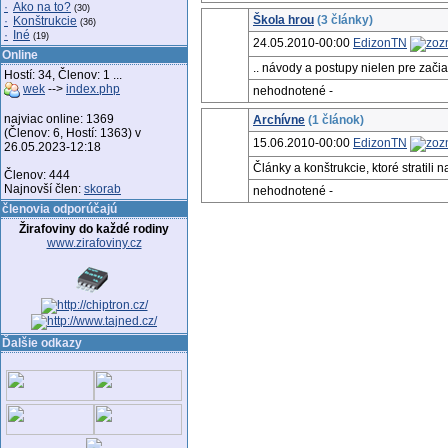
·
Ako na to?
(30)
Škola hrou
(3 články)
·
Konštrukcie
(36)
·
Iné
(19)
24.05.2010-00:00
EdizonTN
Online
.. návody a postupy nielen pre zači
Hostí: 34, Členov: 1 ...
wek
-->
index.php
nehodnotené -
najviac online: 1369
Archívne
(1 článok)
(Členov: 6, Hostí: 1363) v
15.06.2010-00:00
EdizonTN
26.05.2023-12:18
Články a konštrukcie, ktoré stratili n
Členov: 444
Najnovší člen:
skorab
nehodnotené -
členovia odporúčajú
Žirafoviny do každé rodiny
www.zirafoviny.cz
Ďalšie odkazy