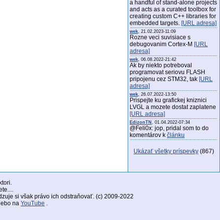
a handful of stand-alone projects
and acts as a curated toolbox for
creating custom C++ libraries for
embedded targets.
[URL adresa]
wek
, 21.02.2023-11:09
Rozne veci suvisiace s
debugovanim Cortex-M
[URL
adresa]
wek
, 06.08.2022-21:42
Ak by niekto potreboval
programovat seriovu FLASH
pripojenu cez STM32, tak
[URL
adresa]
wek
, 26.07.2022-13:50
Prispejte ku grafickej kniznici
LVGL a mozete dostat zaplatene
[URL adresa]
EdizonTN
, 01.04.2022-07:34
@Feli0x: jop, pridal som to do
komentárov k
článku
Ukázať všetky príspevky
(867)
tori.
te....
zuje si však právo ich odstraňovať. (c) 2009-2022
lebo na
YouTube
.