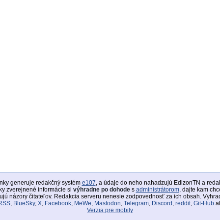
ánky generuje redakčný systém
e107
, a údaje do neho nahadzujú EdizonTN a redak
ky zverejnené informácie si
výhradne po dohode
s
administrátorom
, dajte kam chce
ujú názory čitateľov. Redakcia serveru nenesie zodpovednosť za ich obsah. Vyhrad
RSS
,
BlueSky
,
X
,
Facebook
,
MeWe
,
Mastodon
,
Telegram
,
Discord
,
reddit
,
Git-Hub
a
Verzia pre mobily