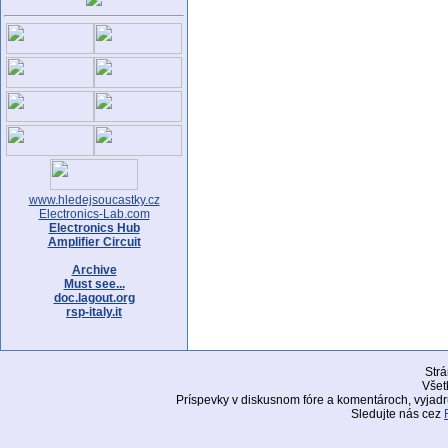
www.hledejsoucastky.cz
Electronics-Lab.com
Electronics Hub
Amplifier Circuit
Archive
Must see...
doc.lagout.org
rsp-italy.it
Str
Všet
Príspevky v diskusnom fóre a komentároch, vyjadr
Sledujte nás cez