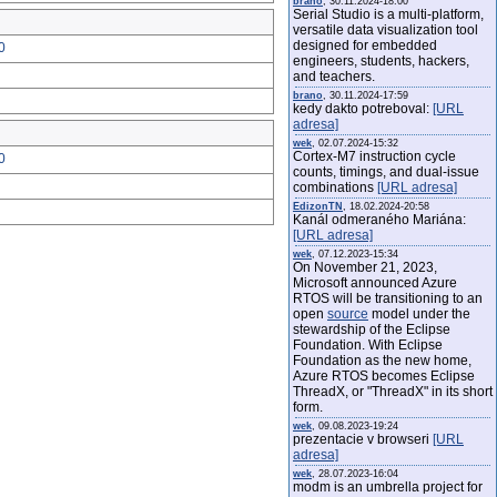
brano
, 30.11.2024-18:00
Serial Studio is a multi-platform,
versatile data visualization tool
designed for embedded
0
engineers, students, hackers,
and teachers.
brano
, 30.11.2024-17:59
kedy dakto potreboval:
[URL
adresa]
wek
, 02.07.2024-15:32
Cortex-M7 instruction cycle
0
counts, timings, and dual-issue
combinations
[URL adresa]
EdizonTN
, 18.02.2024-20:58
Kanál odmeraného Mariána:
[URL adresa]
wek
, 07.12.2023-15:34
On November 21, 2023,
Microsoft announced Azure
RTOS will be transitioning to an
open
source
model under the
stewardship of the Eclipse
Foundation. With Eclipse
Foundation as the new home,
Azure RTOS becomes Eclipse
ThreadX, or "ThreadX" in its short
form.
wek
, 09.08.2023-19:24
prezentacie v browseri
[URL
adresa]
wek
, 28.07.2023-16:04
modm is an umbrella project for