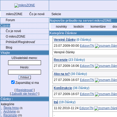
mikroZONE
Čo je nové
Sekcie
Forum
Najnovšie pribudlo na serveri mikroZONE
Články
novinky
lexikón
komentáre
do
Čo je nové
Kategórie článkov
O mikroZONE
Verejné články
(0 články)
Prihlásiť/Registrovať
23.07.2009-00:00
EdizonTN
Blog
Verejné články
Vitajte
Užívatelské meno:
Recenzie
(23 články)
27.07.2009-16:06
EdizonTN
Heslo:
Ako na to?
(30 články)
27.07.2009-16:07
EdizonTN
Zapamätaj si ma
Konštrukcie
(36 články)
[
Registrovať
]
[
Zabudli ste heslo?
]
27.07.2009-16:07
EdizonTN
Články :
Iné
(19 články)
kategórie
·
Škola hrou
11.02.2010-11:24
EdizonTN
(3)
·
Archívne
(1)
.
·
Recenzie
(23)