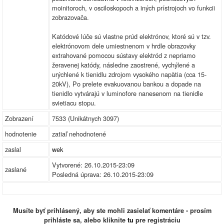
moinitoroch, v osciloskopoch a iných prístrojoch vo funkcii
zobrazovača.
Katódové lúče sú vlastne prúd elektrónov, ktoré sú v tzv.
elektrónovom dele umiestnenom v hrdle obrazovky
extrahované pomocou sústavy elektród z nepriamo
žeravenej katódy, následne zaostrené, vychýlené a
urýchlené k tienidlu zdrojom vysokého napätia (cca 15-
20kV), Po prelete evakuovanou bankou a dopade na
tienidlo vytvárajú v luminofore nanesenom na tienidle
svietiacu stopu.
Zobrazení
7533 (Unikátnych 3097)
hodnotenie
zatiaľ nehodnotené
zaslal
wek
Vytvorené: 26.10.2015-23:09
zaslané
Posledná úprava: 26.10.2015-23:09
Musíte byť prihlásený, aby ste mohli zasielať komentáre - prosím
prihláste sa, alebo kliknite
tu
pre registráciu