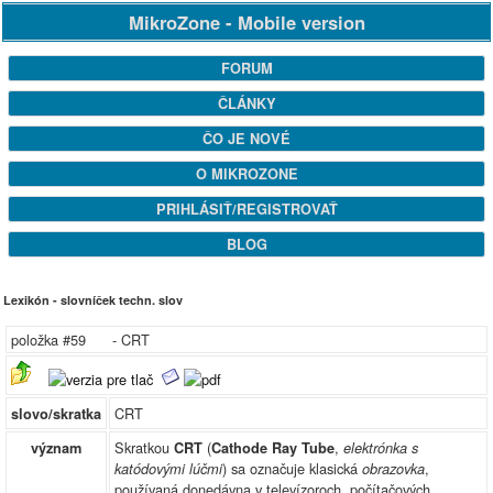
MikroZone - Mobile version
FORUM
ČLÁNKY
ČO JE NOVÉ
O MIKROZONE
PRIHLÁSIŤ/REGISTROVAŤ
BLOG
Lexikón - slovníček techn. slov
položka #59 - CRT
CRT
slovo/skratka
Skratkou
(
,
význam
CRT
Cathode Ray Tube
elektrónka s
) sa označuje klasická
,
katódovými lúčmi
obrazovka
používaná donedávna v televízoroch, počítačových