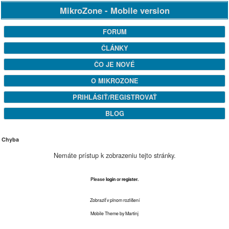
MikroZone - Mobile version
FORUM
ČLÁNKY
ČO JE NOVÉ
O MIKROZONE
PRIHLÁSIŤ/REGISTROVAŤ
BLOG
Chyba
Nemáte prístup k zobrazeniu tejto stránky.
Please
login
or
register
.
Zobraziť v plnom rozlíšení
Mobile Theme by Martinj