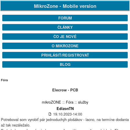
MikroZone - Mobile version
FORUM
ČLÁNKY
ČO JE NOVÉ
O MIKROZONE
PRIHLÁSIŤ/REGISTROVAŤ
BLOG
Fóra
Elecrow - PCB
mikroZONE
::
Fóra
::
služby
EdizonTN
19.10.2023-14:00
Potreboval som vyrobiť pár jednoduchýh plošákov - lacno, na termíne dodania
až tak nezáležalo.