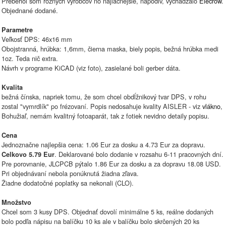
Prebehol som rôznych výrobcov no najlacnejšie, napodiv, vychádzalo
Elecrow
.
Objednané dodané.
Parametre
Veľkosť DPS: 46x16 mm
Obojstranná, hrúbka: 1,6mm, čierna maska, biely popis, bežná hrúbka medi
1oz. Teda nič extra.
Návrh v programe KiCAD (viz foto), zasielané boli gerber dáta.
Kvalita
bežná čínska, napriek tomu, že som chcel obdĺžnikový tvar DPS, v rohu
zostal "vymrdlík" po frézovaní. Popis nedosahuje kvality AISLER - viz
vlákno
,
Bohužiaľ, nemám kvalitný fotoaparát, tak z fotiek nevidno detaily popisu.
Cena
Jednoznačne najlepšia cena: 1.06 Eur za dosku a 4.73 Eur za dopravu.
. Deklarované bolo dodanie v rozsahu 6-11 pracovných dní.
Celkovo 5.79 Eur
Pre porovnanie, JLCPCB pýtalo 1.86 Eur za dosku a za dopravu 18.08 USD.
Pri objednávaní nebola ponúknutá žiadna zľava.
Žiadne dodatočné poplatky sa nekonali (CLO).
Množstvo
Chcel som 3 kusy DPS. Objednať dovolí minimálne 5 ks, reálne dodaných
bolo podľa nápisu na balíčku 10 ks ale v balíčku bolo skrčených 20 ks