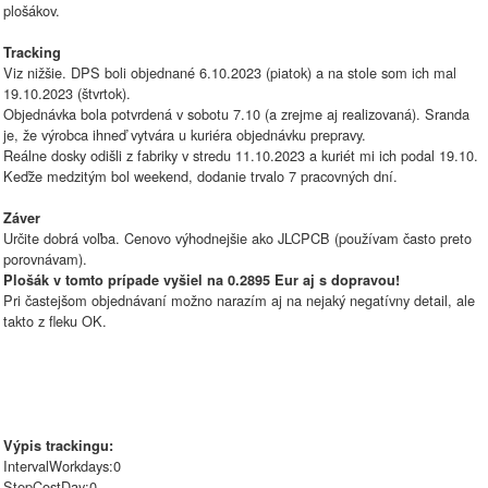
plošákov.
Tracking
Viz nižšie. DPS boli objednané 6.10.2023 (piatok) a na stole som ich mal
19.10.2023 (štvrtok).
Objednávka bola potvrdená v sobotu 7.10 (a zrejme aj realizovaná). Sranda
je, že výrobca ihneď vytvára u kuriéra objednávku prepravy.
Reálne dosky odišli z fabriky v stredu 11.10.2023 a kuriét mi ich podal 19.10.
Keďže medzitým bol weekend, dodanie trvalo 7 pracovných dní.
Záver
Určite dobrá voľba. Cenovo výhodnejšie ako JLCPCB (používam často preto
porovnávam).
Plošák v tomto prípade vyšiel na 0.2895 Eur aj s dopravou!
Pri častejšom objednávaní možno narazím aj na nejaký negatívny detail, ale
takto z fleku OK.
Výpis trackingu:
IntervalWorkdays:0
StepCostDay:0