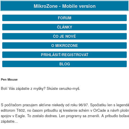
MikroZone - Mobile version
FORUM
ČLÁNKY
ČO JE NOVÉ
O MIKROZONE
PRIHLÁSIŤ/REGISTROVAŤ
BLOG
Pen Mouse
Bolí Vás zápästie z myšky? Skúste ceruzko-myš.
S počítačom pracujem aktívne niekedy od roku 96/97. Spočiatku len s legend
editorom T602, no časom pribudliu aj kreslenie schém v OrCade a návrh ploš
spojov v Eagle. To zostalo dodnes. Len programy sa zmenili. A pribudlo boľav
zápästie...