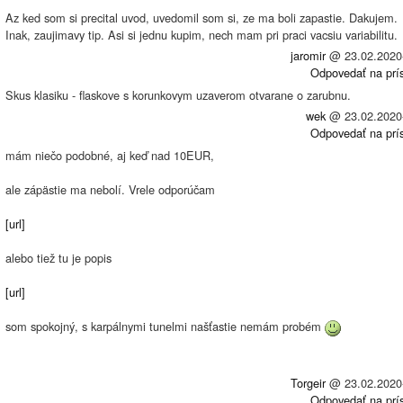
Az ked som si precital uvod, uvedomil som si, ze ma boli zapastie. Dakujem.
Inak, zaujimavy tip. Asi si jednu kupim, nech mam pri praci vacsiu variabilitu.
jaromir
@
23.02.2020
Odpovedať na prí
Skus klasiku - flaskove s korunkovym uzaverom otvarane o zarubnu.
wek
@
23.02.2020
Odpovedať na prí
mám niečo podobné, aj keď nad 10EUR,
ale zápästie ma nebolí. Vrele odporúčam
[url]
alebo tiež tu je popis
[url]
som spokojný, s karpálnymi tunelmi našťastie nemám probém
Torgeir
@
23.02.2020
Odpovedať na prí