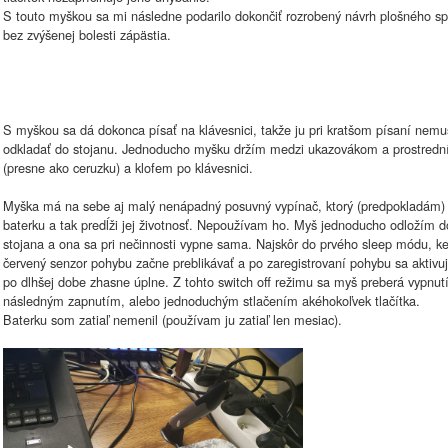
S touto myškou sa mi následne podarilo dokončiť rozrobený návrh plošného sp
bez zvýšenej bolesti zápästia.
S myškou sa dá dokonca písať na klávesnici, takže ju pri kratšom písaní nem
odkladať do stojanu. Jednoducho myšku držím medzi ukazovákom a prostred
(presne ako ceruzku) a klofem po klávesnici.
Myška má na sebe aj malý nenápadný posuvný vypínač, ktorý (predpokladám) 
baterku a tak predĺži jej životnosť. Nepoužívam ho. Myš jednoducho odložím d
stojana a ona sa pri nečinnosti vypne sama. Najskôr do prvého sleep módu, k
červený senzor pohybu začne preblikávať a po zaregistrovaní pohybu sa aktivuj
po dlhšej dobe zhasne úplne. Z tohto switch off režimu sa myš preberá vypnut
následným zapnutím, alebo jednoduchým stlačením akéhokoľvek tlačítka.
Baterku som zatiaľ nemenil (používam ju zatiaľ len mesiac).