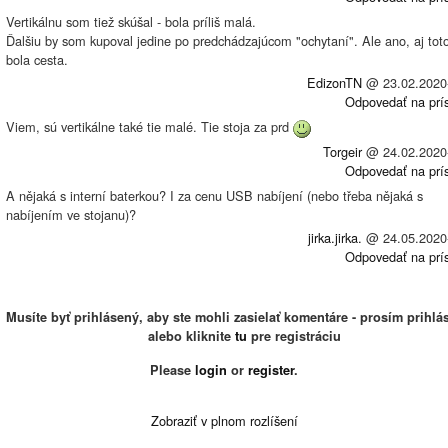
Vertikálnu som tiež skúšal - bola príliš malá.
Ďalšiu by som kupoval jedine po predchádzajúcom "ochytaní". Ale ano, aj tot
bola cesta.
EdizonTN
@
23.02.2020
Odpovedať na prí
Viem, sú vertikálne také tie malé. Tie stoja za prd
Torgeir
@
24.02.2020
Odpovedať na prí
A nějaká s interní baterkou? I za cenu USB nabíjení (nebo třeba nějaká s
nabíjením ve stojanu)?
jirka.jirka.
@
24.05.2020
Odpovedať na prí
Musíte byť prihlásený, aby ste mohli zasielať komentáre - prosím prihlás
alebo kliknite
tu
pre registráciu
Please
login
or
register
.
Zobraziť v plnom rozlíšení