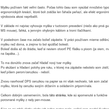
Myšku požívam fakt veľmi často. Počas tohto času som vysúšal množstvo typo
ergonomických kreácií, ktoré boli zväčša len ťahače peňazí, ale efekt ergonóm
výrobcovia akosi nepribalili.
V základe mi najviac vyhovuje myška v tuctovom prevedení (niečo ako prvá gu
MS mouse), ľahká, s jemným ohybným káblom a tromi tlačítkami.
V poslednom čase ma začalo bolieť zápästie. V práci používam mierne odlišn
myšku než doma, a zrejme to bol spúšťač bolesti.
Bolesť došla až do štádia, keď si neviem otvoriť PE fľašku s pivom (ja viem, m
na čapáka...).
To ma donútilo znova začať hľadať nový tvar myšky.
Po skúšaní a hľadaní polohy pre ruku, v ktorej ma zápästie nebolelo som zistil
keď píšem perom/ceruzkou - nebolí.
Znovu navrhovať DPS ceruzkou na papier sa mi však nechcelo, tak som začal 
myšku, ktorá by ceruzku svojím držaním a ovládaním pripomínala.
Celkom dobrým usmernením, bola
táto stránka
, kde sú spomenuté a funkčne
porovnané myšky z rady pen-mouse.
Síce sa mi zdali všetky akoby ich jedna mater mala, našiel som model "Lyche