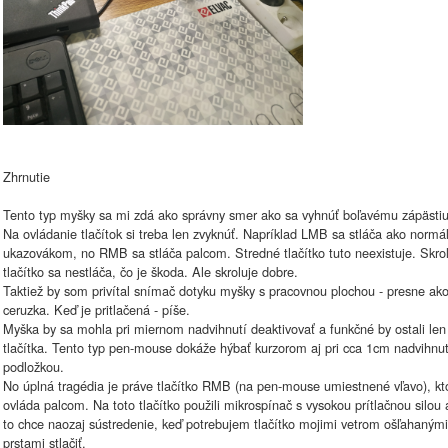
Zhrnutie
Tento typ myšky sa mi zdá ako správny smer ako sa vyhnúť boľavému zápästiu
Na ovládanie tlačítok si treba len zvyknúť. Napríklad LMB sa stláča ako normá
ukazovákom, no RMB sa stláča palcom. Stredné tlačítko tuto neexistuje. Skro
tlačítko sa nestláča, čo je škoda. Ale skroluje dobre.
Taktiež by som privítal snímač dotyku myšky s pracovnou plochou - presne ak
ceruzka. Keď je pritlačená - píše.
Myška by sa mohla pri miernom nadvihnutí deaktivovať a funkčné by ostali len
tlačítka. Tento typ pen-mouse dokáže hýbať kurzorom aj pri cca 1cm nadvihnu
podložkou.
No úplná tragédia je práve tlačítko RMB (na pen-mouse umiestnené vľavo), kt
ovláda palcom. Na toto tlačítko použili mikrospínač s vysokou prítlačnou silou 
to chce naozaj sústredenie, keď potrebujem tlačítko mojimi vetrom ošľahanými
prstami stlačiť.