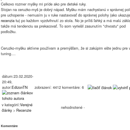
Celkovo rozmer myšky mi príde ako pre detské ruky.
Stojan na ceruzko-myš je dobrý nápad. Myšku mám nachystanú v správnej po
pre uchopenie - nemusím ju v ruke nastavovať do správnej polohy (ako ukazu
recenzia tu
) po každom vyzdvihnutí zo stola. No je príliš ľahký a má malú zákl
takže má tendenciu sa prekacovať. To som vyriešil zasunutím "chvostu" pod
podložku.
Ceruzko-myšku aktívne používam a premýšľam, že si zakúpim ešte jednu pre v
tuning....
dátum:23.02.2020-
20:49,
autor:
EdizonTN
zobrazení: 4412 komentáre: 6
v kategórií:
Verejné
nehodnotené -
články
>
Recenzie
Komentáre