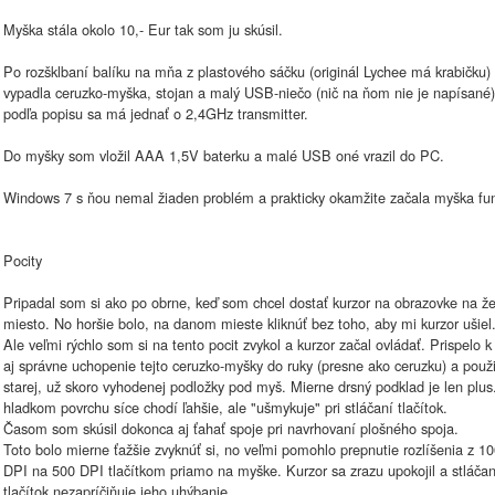
Myška stála okolo 10,- Eur tak som ju skúsil.
Po rozšklbaní balíku na mňa z plastového sáčku (originál Lychee má krabičku)
vypadla ceruzko-myška, stojan a malý USB-niečo (nič na ňom nie je napísané)
podľa popisu sa má jednať o 2,4GHz transmitter.
Do myšky som vložil AAA 1,5V baterku a malé USB oné vrazil do PC.
Windows 7 s ňou nemal žiaden problém a prakticky okamžite začala myška fu
Pocity
Pripadal som si ako po obrne, keď som chcel dostať kurzor na obrazovke na ž
miesto. No horšie bolo, na danom mieste kliknúť bez toho, aby mi kurzor ušiel
Ale veľmi rýchlo som si na tento pocit zvykol a kurzor začal ovládať. Prispelo 
aj správne uchopenie tejto ceruzko-myšky do ruky (presne ako ceruzku) a použi
starej, už skoro vyhodenej podložky pod myš. Mierne drsný podklad je len plus
hladkom povrchu síce chodí ľahšie, ale "ušmykuje" pri stláčaní tlačítok.
Časom som skúsil dokonca aj ťahať spoje pri navrhovaní plošného spoja.
Toto bolo mierne ťažšie zvyknúť si, no veľmi pomohlo prepnutie rozlíšenia z 1
DPI na 500 DPI tlačítkom priamo na myške. Kurzor sa zrazu upokojil a stláčan
tlačítok nezapríčiňuje jeho uhýbanie.