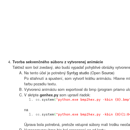
Tvorba sekvenčného súboru z vytvorenej animácie
Taktiež som bol zvedavý, ako budú vypadať pohyblivé obrázky vytvoren
Na tento účel je potrebný
Synfyg studio
(Open
Source
)
Po stiahnutí a spustení, som vytvoril krátku animáciu. Hlavne mi
farbu pozadiu textu.
Vytvorenú animáciu som exportoval do bmp (program priamo ulož
V skripte
som upravil riadok:
genhex.py
os.
system
(
"python.exe bmp2hex.py -kbin {0}.bmp
na
os.
system
(
"python.exe bmp2hex.py -kbin {0}{1:0
Úprava bola potrebná, pretože vstupné súbory mali trošku neoča
Vygenerovany bmp.bin bol prenesený na sd kartu.