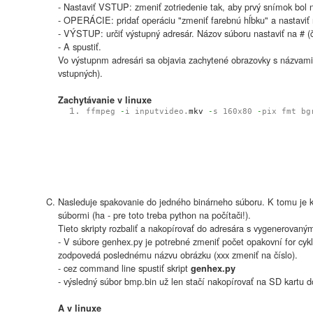
- Nastaviť VSTUP: zmeniť zotriedenie tak, aby prvý snímok bol 
- OPERÁCIE: pridať operáciu "zmeniť farebnú hĺbku" a nastaviť
- VÝSTUP: určiť výstupný adresár. Názov súboru nastaviť na # (č
- A spustiť.
Vo výstupnm adresári sa objavia zachytené obrazovky s názvami
vstupných).
Zachytávanie v linuxe
ffmpeg
-
i inputvideo.
mkv
-
s 160x80
-
pix_fmt bg
Nasleduje spakovanie do jedného binárneho súboru. K tomu je k 
súbormi (ha - pre toto treba python na počítači!).
Tieto skripty rozbaliť a nakopírovať do adresára s vygenerovan
- V súbore genhex.py je potrebné zmeniť počet opakovní for cykl
zodpovedá poslednému názvu obrázku (xxx zmeniť na číslo).
- cez command line spustiť skript
genhex.py
- výsledný súbor bmp.bin už len stačí nakopírovať na SD kartu 
A v linuxe