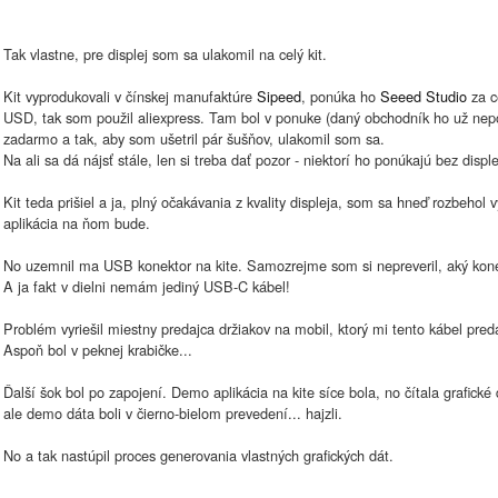
Tak vlastne, pre displej som sa ulakomil na celý kit.
Kit vyprodukovali v čínskej manufaktúre
Sipeed
, ponúka ho
Seeed Studio
za c
USD, tak som použil aliexpress. Tam bol v ponuke (daný obchodník ho už ne
zadarmo a tak, aby som ušetril pár šušňov, ulakomil som sa.
Na ali sa dá nájsť stále, len si treba dať pozor - niektorí ho ponúkajú bez disple
Kit teda prišiel a ja, plný očakávania z kvality displeja, som sa hneď rozbeho
aplikácia na ňom bude.
No uzemnil ma USB konektor na kite. Samozrejme som si nepreveril, aký kone
A ja fakt v dielni nemám jediný USB-C kábel!
Problém vyriešil miestny predajca držiakov na mobil, ktorý mi tento kábel pred
Aspoň bol v peknej krabičke...
Ďalší šok bol po zapojení. Demo aplikácia na kite síce bola, no čítala grafické
ale demo dáta boli v čierno-bielom prevedení... hajzli.
No a tak nastúpil proces generovania vlastných grafických dát.