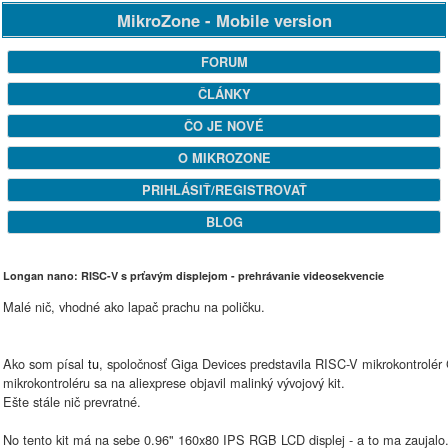
MikroZone - Mobile version
FORUM
ČLÁNKY
ČO JE NOVÉ
O MIKROZONE
PRIHLÁSIŤ/REGISTROVAŤ
BLOG
Longan nano: RISC-V s prťavým displejom - prehrávanie videosekvencie
Malé nič, vhodné ako lapač prachu na poličku.
Ako som písal
tu
, spoločnosť Giga Devices predstavila RISC-V mikrokontrolé
mikrokontroléru sa na aliexprese objavil malinký vývojový kit.
Ešte stále nič prevratné.
No tento kit má na sebe 0.96" 160x80 IPS RGB LCD displej - a to ma zaujalo