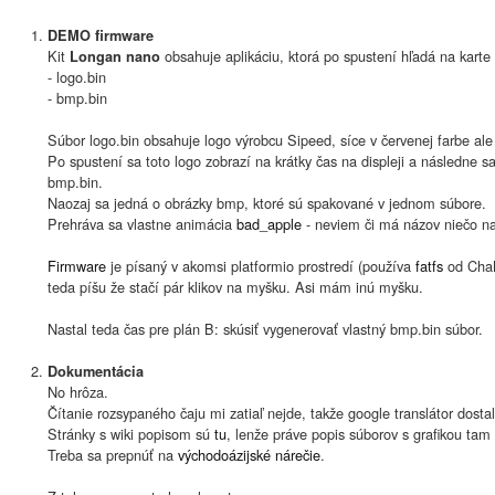
DEMO firmware
Kit
obsahuje aplikáciu, ktorá po spustení hľadá na karte
Longan nano
- logo.bin
- bmp.bin
Súbor logo.bin obsahuje logo výrobcu Sipeed, síce v červenej farbe ale 
Po spustení sa toto logo zobrazí na krátky čas na displeji a následne 
bmp.bin.
Naozaj sa jedná o obrázky bmp, ktoré sú spakované v jednom súbore.
Prehráva sa vlastne animácia
bad_apple
- neviem či má názov niečo naz
Firmware
je písaný v akomsi platformio prostredí (používa
fatfs
od ChaN
teda píšu že stačí pár klikov na myšku. Asi mám inú myšku.
Nastal teda čas pre plán B: skúsiť vygenerovať vlastný bmp.bin súbor.
Dokumentácia
No hrôza.
Čítanie rozsypaného čaju mi zatiaľ nejde, takže google translátor dostal 
Stránky s wiki popisom sú
tu
, lenže práve popis súborov s grafikou tam
Treba sa prepnúť na
východoázijské nárečie
.