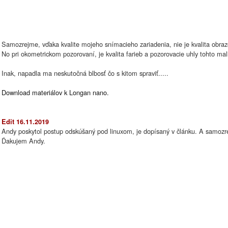
Samozrejme, vďaka kvalite mojeho snímacieho zariadenia, nie je kvalita obrazo
No pri okometrickom pozorovaní, je kvalita farieb a pozorovacie uhly tohto mal
Inak, napadla ma neskutočná blbosť čo s kitom spraviť.....
Download materiálov k Longan nano.
Edit 16.11.2019
Andy poskytol postup odskúšaný pod linuxom, je dopísaný v článku. A samozrejm
Ďakujem Andy.