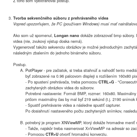
Z toho som vyextrahoval postup.
Tvorba sekvenčného súboru z prehrávaného videa
Vopred upozorňujem, že PC (používam Windows) musí mať nainštalo
Ako som už spomenul,
dokáže zobrazovať bmp súbory. I
Longan nano
videa (nie, zvukový výstup doska nemá).
Vygenerovať takúto sekvenciu obrázkov je možné jednoduchým zachytá
následným zbalením do jednoho binárneho súboru.
Postup.
PotPlayer
- pre začiatok, si treba stiahnúť a nahodiť tento medi
byť zobrazené na 0.96 palcovom displeji s rozlíšením 160x80 pixel
- Po spustení prehrávača, treba pomocou
- "Consecuti
CTRL+G
zachytených obrázkov videa do súborov.
Potrebné nastavenie: Formát BMP, rozmer: 160x80. Maximálny č
pričom maximálny čas by mal byť 219 sekúnd (t.j. 2190 snímok
- Spustiť prehrávanie videa a následne spustiť capturer.
Po dosiahnutí nastaveného počtu zachytených snímkov, nasledu
potrebný je program
XNViewMP
, ktorý dokáže hromadne meniť v
- Takže, najskôr treba nasmerovat XnViewMP na adresár so za
- Pomocou
otvoriť hromadnú konverziu.
CTR+U