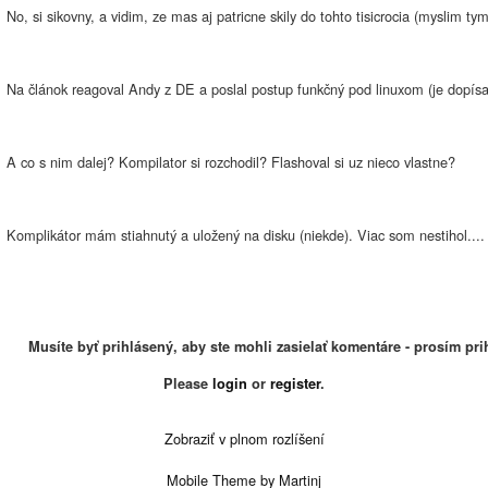
No, si sikovny, a vidim, ze mas aj patricne skily do tohto tisicrocia (myslim 
Na článok reagoval Andy z DE a poslal postup funkčný pod linuxom (je dopísan
A co s nim dalej? Kompilator si rozchodil? Flashoval si uz nieco vlastne?
Komplikátor mám stiahnutý a uložený na disku (niekde). Viac som nestihol....
Musíte byť prihlásený, aby ste mohli zasielať komentáre - prosím prih
Please
login
or
register
.
Zobraziť v plnom rozlíšení
Mobile Theme by Martinj