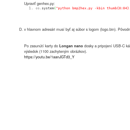
Upraviť genhex.py:
os.
system
(
"python bmp2hex.py -kbin thumb{0:04}
v hlavnom adresári musí byť aj súbor s logom (logo.bin). Pôvod
Po zasunútí karty do
dosky a pripojení USB-C kábl
Longan nano
výsledok (1100 zachyteným obrázkov).
https://youtu.be/1aanJGTd3_Y