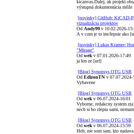
kicanvas.Ďalej, ak projekt obs
výstupná dokumentácia môže
[novinky] GitHub: KiCAD-Pr
vizualizáciu projektov
Od
Andy99
v 10.02.2026-15
A v com je to ine/lepsie ako [u
[novinky] Lukas Kramer: Ho
"Mirage"
Od
wek
v 07.01.2026-17:49
ja len ze [url]
[Blog] Synopsys OTG USB
Od
EdizonTN
v 07.07.2024-
Vybavene
[Blog] Synopsys OTG USB
Od
wek
v 06.07.2024-16:01
Vyborne, redakcny system z(a
nech si ho zlepia sami, nemam 
[Blog] Synopsys OTG USB
Od
wek
v 06.07.2024-15:59
Heh, nie som sam, kto nadava.[u