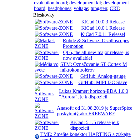
evaluation board
;
development kit
;
development
board
;
headphones
;
voltage
;
tungsten
;
CRT
;
Bleskovky
KiCad 10.0.3 Release
KiCad 10.0.1 Release
KiCad 7.0.11 Release!
Rohde & Schwarz: Oscilloscopes
Promotion
Qt 6, the all-new major release, is
now available!
STM: Označovanie ST Cortex-M
mikrokontrolérov
GitHub: Analog-gauge
GitHub: MIPI I3C Slave
Lukas Kramer: horizon-EDA 1.0.0
"Aurora", je k dispozícii
Anasoft: od 31.08.2019 je SuperSpice
poskytnutý ako FREEWARE
KiCad: 5.1.5 release je k
dispozícii
TME: Zmeňte konektor HARTING a získajte
cenu!