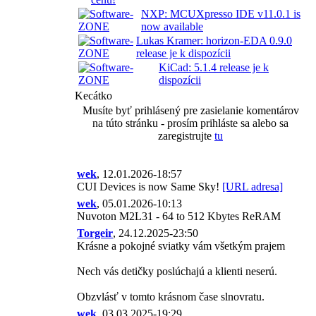
NXP: MCUXpresso IDE v11.0.1 is
now available
Lukas Kramer: horizon-EDA 0.9.0
release je k dispozícii
KiCad: 5.1.4 release je k
dispozícii
Kecátko
Musíte byť prihlásený pre zasielanie komentárov
na túto stránku - prosím prihláste sa alebo sa
zaregistrujte
tu
wek
, 12.01.2026-18:57
CUI Devices is now Same Sky!
[URL adresa]
wek
, 05.01.2026-10:13
Nuvoton M2L31 - 64 to 512 Kbytes ReRAM
Torgeir
, 24.12.2025-23:50
Krásne a pokojné sviatky vám všetkým prajem
Nech vás detičky poslúchajú a klienti neserú.
Obzvlásť v tomto krásnom čase slnovratu.
wek
, 03.03.2025-19:29