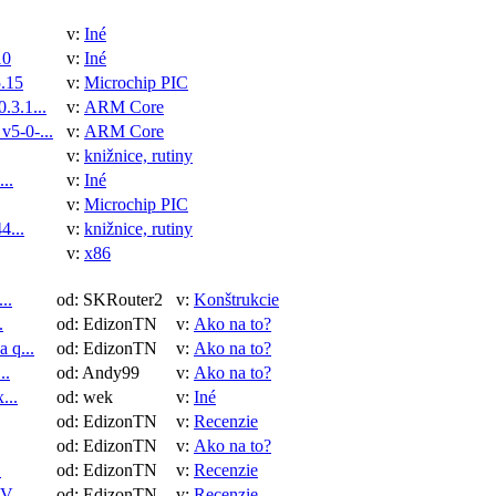
v:
Iné
10
v:
Iné
.15
v:
Microchip PIC
3.1...
v:
ARM Core
5-0-...
v:
ARM Core
v:
knižnice, rutiny
..
v:
Iné
v:
Microchip PIC
4...
v:
knižnice, rutiny
v:
x86
..
od: SKRouter2
v:
Konštrukcie
.
od: EdizonTN
v:
Ako na to?
 q...
od: EdizonTN
v:
Ako na to?
..
od: Andy99
v:
Ako na to?
...
od: wek
v:
Iné
od: EdizonTN
v:
Recenzie
od: EdizonTN
v:
Ako na to?
.
od: EdizonTN
v:
Recenzie
 ...
od: EdizonTN
v:
Recenzie