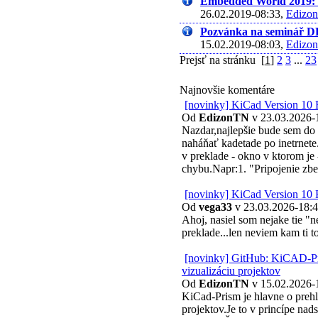
Embedded World 2019: 
26.02.2019-08:33,
Edizo
Pozvánka na seminář D
15.02.2019-08:03,
Edizo
Prejsť na stránku
[
1
]
2
3
...
23
Najnovšie komentáre
[novinky] KiCad Version 10 
Od
EdizonTN
v 23.03.2026-
Nazdar,najlepšie bude sem do
naháňať kadetade po inetrnete
v preklade - okno v ktorom je 
chybu.Napr:1. "Pripojenie zb
[novinky] KiCad Version 10 
Od
vega33
v 23.03.2026-18:
Ahoj, nasiel som nejake tie "
preklade...len neviem kam ti t
[novinky] GitHub: KiCAD-Pr
vizualizáciu projektov
Od
EdizonTN
v 15.02.2026-
KiCad-Prism je hlavne o preh
projektov.Je to v princípe nad