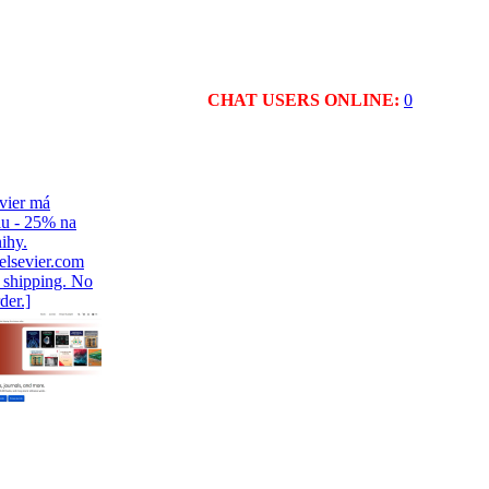
CHAT USERS ONLINE:
0
vier má
iu - 25% na
ihy.
.elsevier.com
l shipping. No
er.]
roMagazine
-EN March
sh edition
f here