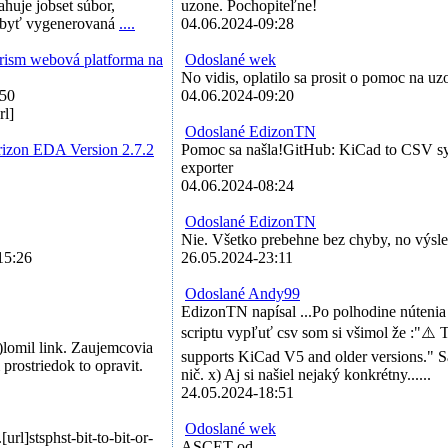
ahuje jobset súbor,
uzone. Pochopiteľne!
 byť vygenerovaná
....
04.06.2024-09:28
ism webová platforma na
Odoslané wek
No vidis, oplatilo sa prosit o pomoc na uz
:50
04.06.2024-09:20
rl]
Odoslané EdizonTN
rizon EDA Version 2.7.2
Pomoc sa našla!GitHub: KiCad to CSV sy
exporter
04.06.2024-08:24
Odoslané EdizonTN
Nie. Všetko prebehne bez chyby, no výsle
15:26
26.05.2024-23:11
Odoslané Andy99
EdizonTN napísal ...Po polhodine núteni
scriptu vypľuť csv som si všimol že :"⚠️ T
)lomil link. Zaujemcovia
supports KiCad V5 and older versions." S
prostriedok to opravit.
nič. x) Aj si našiel nejaký konkrétny......
24.05.2024-18:51
Odoslané wek
rl]stsphst-bit-to-bit-or-
ASCET od