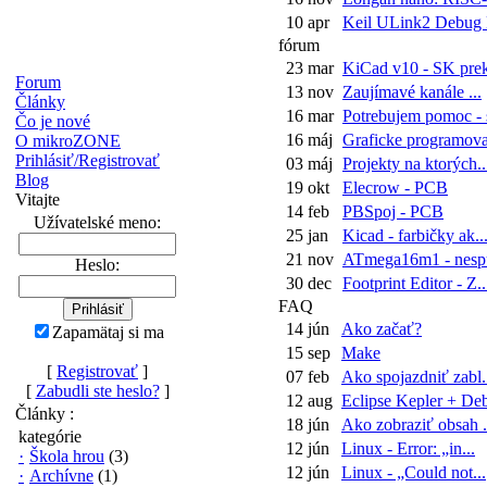
10 apr
Keil ULink2 Debug P
fórum
23 mar
KiCad v10 - SK prekl
Forum
13 nov
Zaujímavé kanále ...
Články
16 mar
Potrebujem pomoc - s
Čo je nové
16 máj
Graficke programova
O mikroZONE
Prihlásiť/Registrovať
03 máj
Projekty na ktorých..
Blog
19 okt
Elecrow - PCB
Vitajte
14 feb
PBSpoj - PCB
Užívatelské meno:
25 jan
Kicad - farbičky ak..
21 nov
ATmega16m1 - nespu
Heslo:
30 dec
Footprint Editor - Z..
FAQ
14 jún
Ako začať?
Zapamätaj si ma
15 sep
Make
[
Registrovať
]
07 feb
Ako spojazdniť zabl.
[
Zabudli ste heslo?
]
12 aug
Eclipse Kepler + Deb
Články :
18 jún
Ako zobraziť obsah .
kategórie
12 jún
Linux - Error: „in...
·
Škola hrou
(3)
12 jún
Linux - „Could not...
·
Archívne
(1)