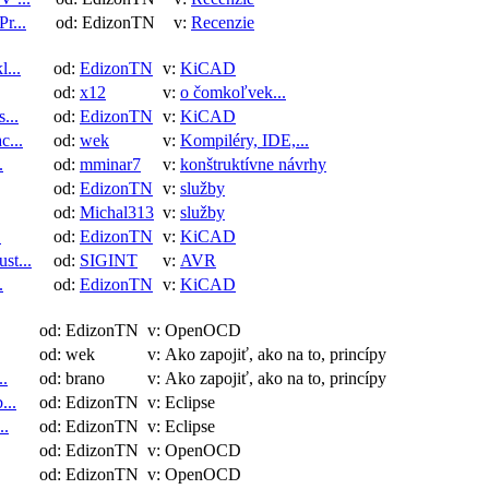
r...
od: EdizonTN
v:
Recenzie
...
od:
EdizonTN
v:
KiCAD
od:
x12
v:
o čomkoľvek...
...
od:
EdizonTN
v:
KiCAD
c...
od:
wek
v:
Kompiléry, IDE,...
.
od:
mminar7
v:
konštruktívne návrhy
od:
EdizonTN
v:
služby
od:
Michal313
v:
služby
.
od:
EdizonTN
v:
KiCAD
st...
od:
SIGINT
v:
AVR
.
od:
EdizonTN
v:
KiCAD
od: EdizonTN
v: OpenOCD
od: wek
v: Ako zapojiť, ako na to, princípy
..
od: brano
v: Ako zapojiť, ako na to, princípy
...
od: EdizonTN
v: Eclipse
..
od: EdizonTN
v: Eclipse
od: EdizonTN
v: OpenOCD
od: EdizonTN
v: OpenOCD