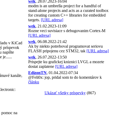
wek
, 28.07.2023-16:04
modm is an umbrella project for a handful of
stand-alone projects and acts as a curated toolbox
for creating custom C++ libraries for embedded
targets.
[URL adresa]
wek
, 21.02.2023-11:09
Rozne veci suvisiace s debugovanim Cortex-M
[URL adresa]
wek
, 06.08.2022-21:42
ladu v KiCad
Ak by niekto potreboval programovat seriovu
vý príspevok
FLASH pripojenu cez STM32, tak
[URL adresa]
u napíšte
je......
wek
, 26.07.2022-13:50
Prispejte ku grafickej kniznici LVGL a mozete
dostat zaplatene
[URL adresa]
EdizonTN
, 01.04.2022-07:34
ímavé kanále,
@Feli0x: jop, pridal som to do komentárov k
článku
lectronic:
Ukázať všetky príspevky
(867)
 o pomoc na