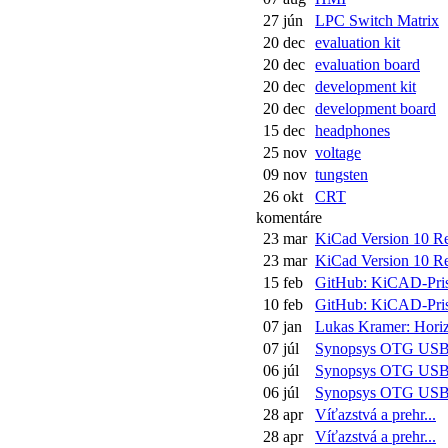
27 jún
LPC Switch Matrix
20 dec
evaluation kit
20 dec
evaluation board
20 dec
development kit
20 dec
development board
15 dec
headphones
25 nov
voltage
09 nov
tungsten
26 okt
CRT
komentáre
23 mar
KiCad Version 10 Rel
23 mar
KiCad Version 10 Rel
15 feb
GitHub: KiCAD-Pris
10 feb
GitHub: KiCAD-Pris
07 jan
Lukas Kramer: Horiz
07 júl
Synopsys OTG US
06 júl
Synopsys OTG US
06 júl
Synopsys OTG US
28 apr
Víťazstvá a prehr...
28 apr
Víťazstvá a prehr...