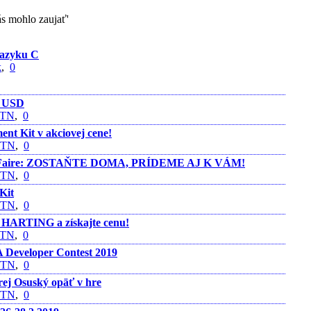
s mohlo zaujať'
jazyku C
k
,
0
- USD
nTN
,
0
t Kit v akciovej cene!
nTN
,
0
er Faire: ZOSTAŇTE DOMA, PRÍDEME AJ K VÁM!
nTN
,
0
Kit
nTN
,
0
HARTING a získajte cenu!
nTN
,
0
Developer Contest 2019
nTN
,
0
rej Osuský opäť v hre
nTN
,
0