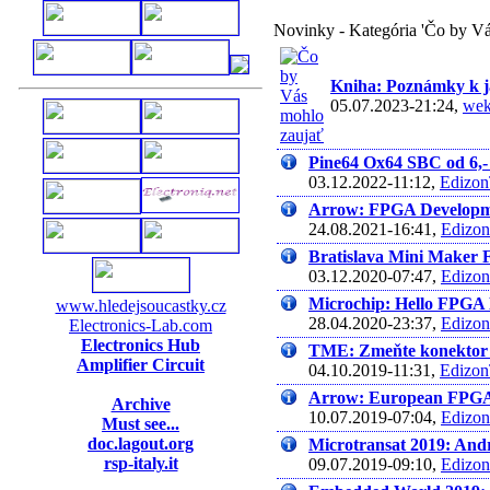
Novinky - Kategória 'Čo by Vá
Kniha: Poznámky k 
05.07.2023-21:24,
we
Pine64 Ox64 SBC od 6,
03.12.2022-11:12,
Edizo
Arrow: FPGA Developmen
24.08.2021-16:41,
Edizo
Bratislava Mini Mak
03.12.2020-07:47,
Edizo
Microchip: Hello FPGA 
www.hledejsoucastky.cz
28.04.2020-23:37,
Edizo
Electronics-Lab.com
Electronics Hub
TME: Zmeňte konektor 
Amplifier Circuit
04.10.2019-11:31,
Edizo
Arrow: European FPGA 
Archive
10.07.2019-07:04,
Edizo
Must see...
doc.lagout.org
Microtransat 2019: And
rsp-italy.it
09.07.2019-09:10,
Edizo