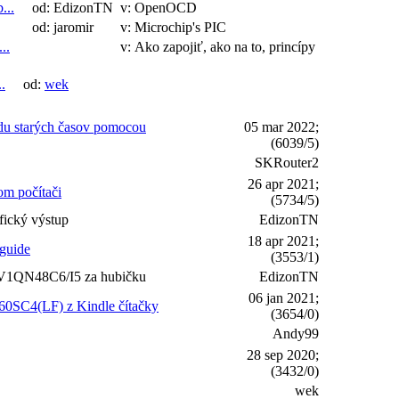
...
od: EdizonTN
v: OpenOCD
od: jaromir
v: Microchip's PIC
..
v: Ako zapojiť, ako na to, princípy
.
od:
wek
du starých časov pomocou
05 mar 2022;
(6039/5)
SKRouter2
26 apr 2021;
om počítači
(5734/5)
fický výstup
EdizonTN
18 apr 2021;
guide
(3553/1)
1QN48C6/I5 za hubičku
EdizonTN
06 jan 2021;
060SC4(LF) z Kindle čítačky
(3654/0)
Andy99
28 sep 2020;
(3432/0)
wek