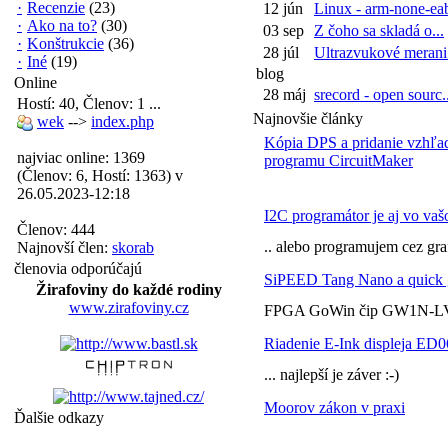
·
Recenzie
(23)
12 jún
Linux - arm-none-eab
·
Ako na to?
(30)
03 sep
Z čoho sa skladá o...
·
Konštrukcie
(36)
28 júl
Ultrazvukové merani.
·
Iné
(19)
blog
Online
28 máj
srecord - open sourc..
Hostí: 40, Členov: 1 ...
Najnovšie články
wek
-->
index.php
Kópia DPS a pridanie vzhľa
najviac online: 1369
programu CircuitMaker
(Členov: 6, Hostí: 1363) v
26.05.2023-12:18
I2C programátor je aj vo vaš
Členov: 444
.. alebo programujem cez gra
Najnovší člen:
skorab
členovia odporúčajú
SiPEED Tang Nano a quick 
Žirafoviny do každé rodiny
www.zirafoviny.cz
FPGA GoWin čip GW1N-LV
Riadenie E-Ink displeja ED
... najlepší je záver :-)
Moorov zákon v praxi
Ďalšie odkazy