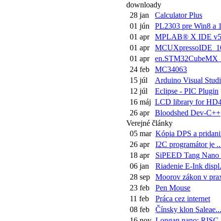
downloady
28 jan
Calculator Plus
01 jún
PL2303 pre Win8 a 
01 apr
MPLAB® X IDE v5
01 apr
MCUXpressoIDE_10.
01 apr
en.STM32CubeMX_v
24 feb
MC34063
15 júl
Arduino Visual Studi.
12 júl
Eclipse - PIC Plugin
16 máj
LCD library for HD4
26 apr
Bloodshed Dev-C++
Verejné články
05 mar
Kópia DPS a pridani.
26 apr
I2C programátor je ..
18 apr
SiPEED Tang Nano a
06 jan
Riadenie E-Ink displ.
28 sep
Moorov zákon v prax
23 feb
Pen Mouse
11 feb
Práca cez internet
08 feb
Čínsky klon Saleae..
16 nov
Longan nano: RISC-V