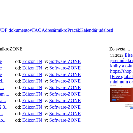
 PDF dokumentov
FAQ
Adresár
mikroPracák
Kalendár udalostí
i mikroZONE
Zo sveta....
Else
11.2023
jesennú akc
e
od:
EdizonTN
v:
Software-ZONE
knihy a e-kn
e
od:
EdizonTN
v:
Software-ZONE
https://shop
e
od:
EdizonTN
v:
Software-ZONE
[Free globa
...
od:
EdizonTN
v:
Software-ZONE
minimum ord
...
od:
EdizonTN
v:
Software-ZONE
m ...
od:
EdizonTN
v:
Software-ZONE
a...
od:
EdizonTN
v:
Software-ZONE
.3...
od:
EdizonTN
v:
Software-ZONE
..
od:
EdizonTN
v:
Software-ZONE
Ret
04.2021
World #06
o...
od:
EdizonTN
v:
Software-ZONE
2021 - Engli
pd