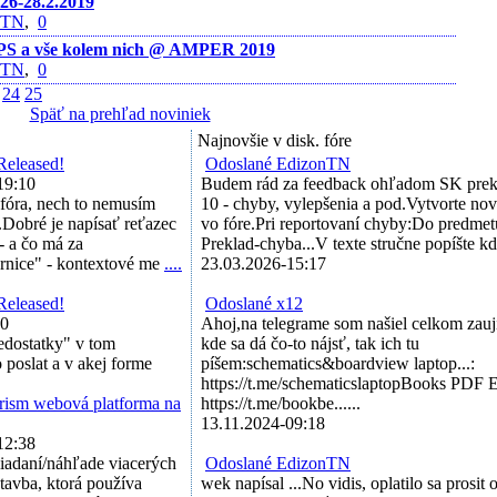
26-28.2.2019
nTN
,
0
PS a vše kolem nich @ AMPER 2019
nTN
,
0
24
25
Späť na prehľad noviniek
Najnovšie v disk. fóre
Released!
Odoslané EdizonTN
19:10
Budem rád za feedback ohľadom SK prek
 fóra, nech to nemusím
10 - chyby, vylepšenia a pod.Vytvorte no
.Dobré je napísať reťazec
vo fóre.Pri reportovaní chyby:Do predmet
- a čo má za
Preklad-chyba...V texte stručne popíšte kde 
ernice" - kontextové me
....
23.03.2026-15:17
Released!
Odoslané x12
40
Ahoj,na telegrame som našiel celkom zauj
nedostatky" v tom
kde sa dá čo-to nájsť, tak ich tu
o poslat a v akej forme
píšem:schematics&boardview laptop...:
https://t.me/schematicslaptopBooks PDF E
ism webová platforma na
https://t.me/bookbe......
13.11.2024-09:18
12:38
liadaní/náhľade viacerých
Odoslané EdizonTN
stavba, ktorá používa
wek napísal ...No vidis, oplatilo sa prosit