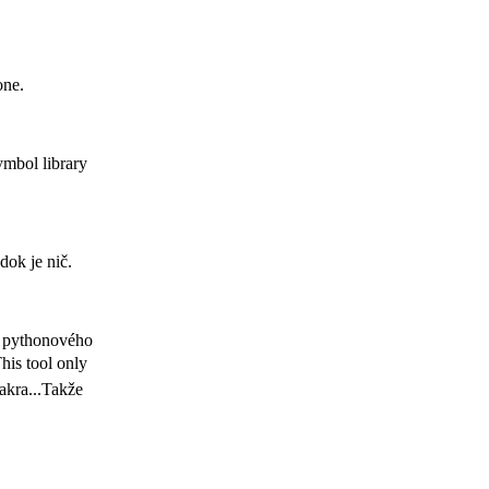
one.
mbol library
dok je nič.
a pythonového
his tool only
akra...Takže