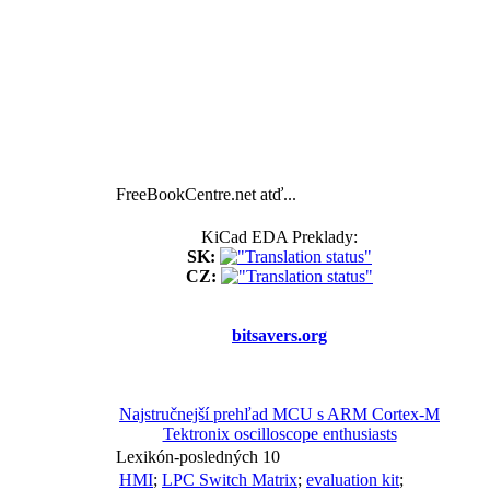
FreeBookCentre.net atď...
KiCad EDA Preklady:
SK:
CZ:
bitsavers.org
Najstručnejší prehľad MCU s ARM Cortex-M
Tektronix oscilloscope enthusiasts
Lexikón-posledných 10
HMI
;
LPC Switch Matrix
;
evaluation kit
;