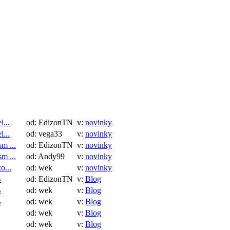
UrJ
03.2021
release - 20
Universal J
server and t
UrJTAG
:
Version 202
has just bee
Download h
Anal
02.2021
Vol.55 Feb.
Anal
01.2021
Vol.55 Jan.
...
od: EdizonTN
v:
novinky
...
od: vega33
v:
novinky
m ...
od: EdizonTN
v:
novinky
m ...
od: Andy99
v:
novinky
o...
od: wek
v:
novinky
B
od: EdizonTN
v:
Blog
B
od: wek
v:
Blog
B
od: wek
v:
Blog
od: wek
v:
Blog
od: wek
v:
Blog