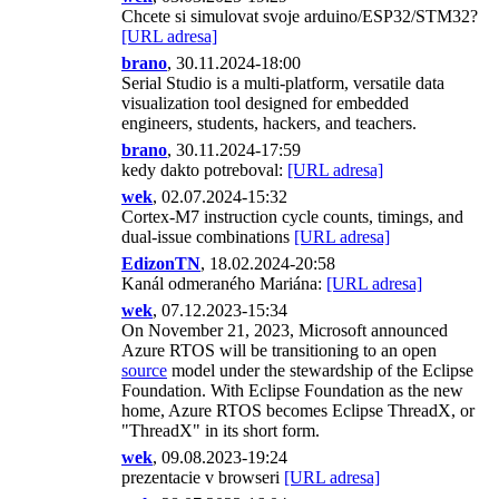
Chcete si simulovat svoje arduino/ESP32/STM32?
[URL adresa]
brano
, 30.11.2024-18:00
Serial Studio is a multi-platform, versatile data
visualization tool designed for embedded
engineers, students, hackers, and teachers.
brano
, 30.11.2024-17:59
kedy dakto potreboval:
[URL adresa]
wek
, 02.07.2024-15:32
Cortex-M7 instruction cycle counts, timings, and
dual-issue combinations
[URL adresa]
EdizonTN
, 18.02.2024-20:58
Kanál odmeraného Mariána:
[URL adresa]
wek
, 07.12.2023-15:34
On November 21, 2023, Microsoft announced
Azure RTOS will be transitioning to an open
source
model under the stewardship of the Eclipse
Foundation. With Eclipse Foundation as the new
home, Azure RTOS becomes Eclipse ThreadX, or
"ThreadX" in its short form.
wek
, 09.08.2023-19:24
prezentacie v browseri
[URL adresa]