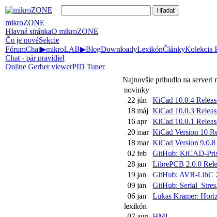
mikroZONE
Hlavná stránka
O mikroZONE
Čo je nové
Sekcie
Fórum
Chat
▶
mikroLAB
▶
Blog
Downloady
Lexikón
Články
Kolekcia
Chat - pár pravidiel
Online Gerber viewer
PID Tuner
Najnovšie pribudlo na server
novinky
22 jún
KiCad 10.0.4 Releas
18 máj
KiCad 10.0.3 Releas
16 apr
KiCad 10.0.1 Releas
20 mar
KiCad Version 10 Rel
18 mar
KiCad Version 9.0.8 
02 feb
GitHub: KiCAD-Pris
28 jan
LibrePCB 2.0.0 Rele
19 jan
GitHub: AVR-LibC 2
09 jan
GitHub: Serial_Stres.
06 jan
Lukas Kramer: Horiz
lexikón
07 aug
HMI