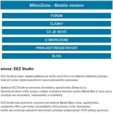
MikroZone - Mobile version
FORUM
ČLÁNKY
ČO JE NOVÉ
O MIKROZONE
PRIHLÁSIŤ/REGISTROVAŤ
BLOG
envox: EEZ Studio
EEZ Studio je open-
source
aplikácia pre rýchly vývoj GUI a na diaľkové ovládanie prístrojov -
teda pre tvorbu test&measurement automatizovaného pracoviska.
Aplikácia EEZ Studio je vytvorená chorvátskou spoločnosťou
Envox d.o.o.
Spoločnosť okrem iného vyvýja a vyrába modulárny testovací systém
Bench Box 3
, ktorý sama
označuje ako kompaktný, hackovateľný a rozšíriteľný.
EEZ Studio bolo porimárne vytvorené pre riadenie
Bench Box-u
(resp. spoločnosťou
vyvýjaného HW) a pre tvorbu užívateľského GUI pomocou LVGL frameworku.
Keďže ale umožňuje pripojenie ľubovolných prístrojov podporujúcich SCPI príkazy (pomocou