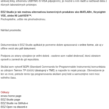
sériovej linky, ethernetu USBTMC či VISA pripojením), je možné s ním riadiť a načítavať dáta z
rôznych laboratórnych prístrojov.
EEZ Studio je tak možnou alternatívou komerčných produktov ako MATLAB®, Keysight®
VEE, alebo NI LabVIEW™.
Pochopiteľne, určite nie plnohodnotnou.
Náhľad prostredia:
Dokumentácia k EEZ Studio aplikácii je pomerne dobre spracovaná v
online forme
, ale aj v
offline verzii ako
pdf dokument
.
Podpora zo strany vývojárov je veľmi dobrá - osobne som našiel drobnosť, ktorú obratom
opravili a zaniesli do git repozitára.
Skúšal som vytvoriť
SCPI
(Standard Commands for Programmable Instruments) komunikáciu
so zdrojom Twintex TP-3303U (
dostupný v TME
) a napodiv to nejak pracuje. Obmedzenie je
len vo mne, pretože tento typ programovania skúšam prvý krát a samozrejme neni moc
voľného času.
Odkazy
envox home page
EEZ Studio page
EEZ Studio na GitHub-e
EEZ Open na discord-e