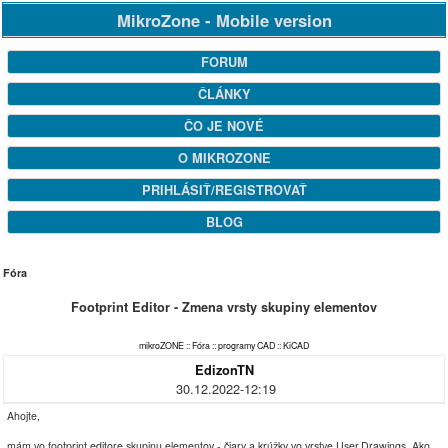
MikroZone - Mobile version
FORUM
ČLÁNKY
ČO JE NOVÉ
O MIKROZONE
PRIHLÁSIŤ/REGISTROVAŤ
BLOG
Fóra
Footprint Editor - Zmena vrsty skupiny elementov
mikroZONE
::
Fóra
::
programy CAD
::
KiCAD
EdizonTN
30.12.2022-12:19
Ahojte,
mám vo footprint editore skupinu elementov - čiary a krúžky vo vrstve User.Drawings. Ako