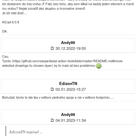
ich dostanem do inej vrstvy (F.Fab) bez toho, aby som klikal na každý jeden element a menil
mu vrstvu? Nejak označiť ako skupinu a hromadne zmeniť.
Je ich fakt dosť....
KiCad 6.0.9
Dik.
Andy99
30.12.2022-19:00
Cau,
Tymto (https://github.com/easyw/kicad-action-tools/blob/master/README.md#move-
selected-drawings-to-chosen-layer) by to malo ist bez problémov
.
EdizonTN
03.01.2023-15:27
Bohužiaľ, týmto to ide iba v editore plošného spoja a nie v editore footprintu.....
Andy99
04.01.2023-11:34
EdizonTN napísal
...