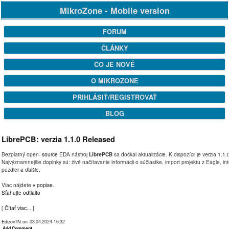
MikroZone - Mobile version
FORUM
ČLÁNKY
ČO JE NOVÉ
O MIKROZONE
PRIHLÁSIŤ/REGISTROVAŤ
BLOG
LibrePCB: verzia 1.1.0 Released
Bezplatný open-
source
EDA nástroj
LibrePCB
sa dočkal aktualizácie. K dispozícii je verzia 1.1.
Najvýznamnejšie doplnky sú: živé načítavanie informácii o súčiastke, import projektu z Eagle, in
púzdier a ďalšie.
Viac nájdete v
popise
.
Sťahujte odtiaľto
[
Čítať viac...
]
EdizonTN
on 03.04.2024-16:32
Add Comment