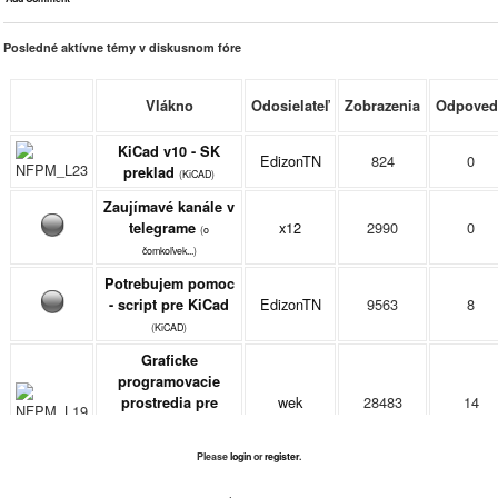
Posledné aktívne témy v diskusnom fóre
Vlákno
Odosielateľ
Zobrazenia
Odpoved
KiCad v10 - SK
EdizonTN
824
0
preklad
(
KiCAD
)
Zaujímavé kanále v
x12
2990
0
telegrame
(
o
čomkoľvek...
)
Potrebujem pomoc
EdizonTN
9563
8
- script pre KiCad
(
KiCAD
)
Graficke
programovacie
wek
28483
14
prostredia pre
mikrokontrolery
(
Kompiléry, IDE,...
)
Please
login
or
register
.
Projekty na ktorých