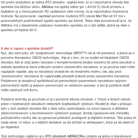
Ich prvým produktom je rodina RTC obvodov - logický krok, sú to nepochybne obvody kde
spotreba hrá kľúčovú úlohu.
AM08xx
má typický odber (pri 1.8V/25°C) 55nA pri behu s
kryštálom (a s menej presným RC oscilátorom ešte menej), čo je nepochybne impresívna
hodnota. Na porovnanie, napríklad pomerne moderný RTC obvod
M41T6x
od ST má v
porovnateľných podmienkach typickú spotrebu asi 300nA. Treba však poznamenať aj to, že
AM08xx má v datasheete uvádzanú maximálnu spotrebu až o rád vyššie, jedná sa však o
spotrebu pri teplote 80°C.
A ako tú úsporu v spotrebe dosiahli?
Nuž, ako sami píšu, ich "podprahová" technológia (
SPOT™
) nie je nič prevratné, a jedná sa o
pomerne štandardnú CMOS technológiu. Vtip je v tom, že na rozdiel od klasických CMOS
obvodov, kde je vždy jeden tranzistor z komplementárnej dvojice otvorený do plnej saturácie a
statická spotreba je daná únikovým prúdom zatvoreného tranzistora, tu sa používa také nízke
napájacie napätie, aby sa tranzistory otvárali len do lineárneho režimu, tak, aby prúd
"pootvoreného" tranzistora čo najtesnejšie prevážili únikové prúdy zatvoreného tranzistora.
Problémom je dosiahnuť spoľahlivosť pri premenlivých parametroch tranzistorov vplyvom
premenlivých teplôt aj vplyvom premenných vo výrobnom procese; a tiež je potrebné riešiť
nižšiu odolnosť voči šumu.
Podobné techniky sa používali už aj v pomerne dávnej minulosti, v 70tych a 80tych rokoch,
práve v hodinkových obvodoch niektorých švajčiarskych výrobcov. Rozdiel je však v prístupe -
kým u tých starších obvodov išlo o čiste ručnú optimalizáciu na úrovni layoutu a dôkladne
zdokumentovanom a kontrolovanom výrobnom postupe, Ambiq vypracoval celú metodiku
počítačového návrhu ako aj vypracoval príslušné analógové aj digitálne knižnice. Táto práca im
trvala okolo 10 rokov, a o bližších detailoch sa dá dočítať vo whitepaper-i, ktorý sa dá stiahnuť
po registrácii.
Túto technológiu nájdeme aj u
RTC obvodoch ABRACON-u
(zrejme sa jedna o brandované