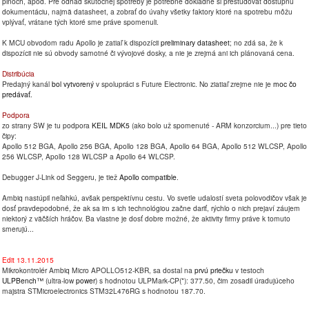
pinoch, apod. Pre odhad skutočnej spotreby je potrebné dôkladne si preštudovať dostupnú
dokumentáciu, najmä datasheet, a zobrať do úvahy všetky faktory ktoré na spotrebu môžu
vplývať, vrátane tých ktoré sme práve spomenuli.
K MCU obvodom radu Apollo je zatiaľ k dispozícii
preliminary datasheet
; no zdá sa, že k
dispozícii nie sú obvody samotné či vývojové dosky, a nie je zrejmá ani ich plánovaná cena.
Distribúcia
Predajný kanál
bol vytvorený
v spolupráci s Future Electronic. No ziatiaľ zrejme nie je
moc čo
predávať
.
Podpora
zo strany SW je tu podpora
KEIL MDK5
(ako bolo už spomenuté - ARM konzorcium...) pre tieto
čipy:
Apollo 512 BGA, Apollo 256 BGA, Apollo 128 BGA, Apollo 64 BGA, Apollo 512 WLCSP, Apollo
256 WLCSP, Apollo 128 WLCSP a Apollo 64 WLCSP.
Debugger J-Link od Seggeru, je tiež
Apollo compatible
.
Ambiq nastúpil neľahkú, avšak perspektívnu cestu. Vo svetle udalostí sveta polovodičov však je
dosť pravdepodobné, že ak sa im s ich technológiou začne dariť, rýchlo o nich prejaví záujem
niektorý z väčších hráčov. Ba vlastne je dosť dobre možné, že aktivity firmy práve k tomuto
smerujú...
Edit 13.11.2015
Mikrokontrolér Ambiq Micro APOLLO512-KBR, sa dostal na
prvú priečku
v testoch
ULPBench™
(ultra-low
power
) s hodnotou ULPMark-CP(*): 377.50, čim zosadil úradujúceho
majstra STMicroelectronics STM32L476RG s hodnotou 187.70.