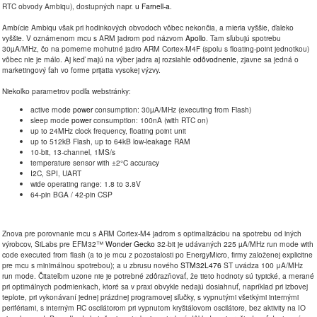
RTC obvody Ambiqu), dostupných napr.
u Farnell-a
.
Ambície Ambiqu však pri hodinkových obvodoch vôbec nekončia, a mieria vyššie, ďaleko
vyššie. V oznámenom mcu s ARM jadrom pod názvom
Apollo
. Tam sľubujú spotrebu
30µA/MHz, čo na pomerne mohutné jadro ARM Cortex-M4F (spolu s floating-point jednotkou)
vôbec nie je málo. Aj keď majú na výber jadra aj rozsiahle
odôvodnenie
, zjavne sa jedná o
marketingový ťah vo forme prijatia vysokej výzvy.
Niekoľko parametrov podľa webstránky:
active mode
power
consumption: 30µA/MHz (executing from Flash)
sleep mode
power
consumption: 100nA (with RTC on)
up to 24MHz clock frequency, floating point unit
up to 512kB Flash, up to 64kB low-leakage RAM
10-bit, 13-channel, 1MS/s
temperature sensor with ±2°C accuracy
I2C, SPI, UART
wide operating range: 1.8 to 3.8V
64-pin BGA / 42-pin CSP
Znova pre porovnanie mcu s ARM Cortex-M4 jadrom s optimalizáciou na spotrebu od iných
výrobcov, SiLabs pre EFM32™
Wonder Gecko
32-bit je udávaných 225 µA/MHz run mode with
code executed from flash (a to je mcu z pozostalosti po EnergyMicro, firmy založenej explicitne
pre mcu s minimálnou spotrebou); a u zbrusu nového
STM32L476
ST uvádza 100 μA/MHz
run mode. Čitateľom uzone nie je potrebné zdôrazňovať, že tieto hodnoty sú typické, a merané
pri optimálnych podmienkach, ktoré sa v praxi obvykle nedajú dosiahnuť, napríklad pri izbovej
teplote, pri vykonávaní jednej prázdnej programovej sľučky, s vypnutými všetkými internými
perifériami, s interným RC oscilátorom pri vypnutom kryštálovom oscilátore, bez aktivity na IO