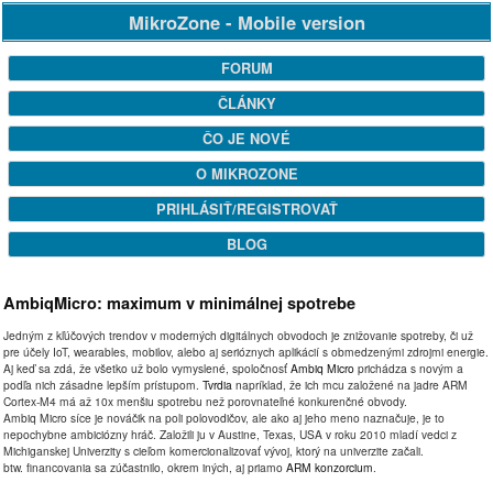
MikroZone - Mobile version
FORUM
ČLÁNKY
ČO JE NOVÉ
O MIKROZONE
PRIHLÁSIŤ/REGISTROVAŤ
BLOG
AmbiqMicro: maximum v minimálnej spotrebe
Jedným z kľúčových trendov v moderných digitálnych obvodoch je znižovanie spotreby, či už
pre účely IoT, wearables, mobilov, alebo aj serióznych aplikácií s obmedzenými zdrojmi energie.
Aj keď sa zdá, že všetko už bolo vymyslené, spoločnosť
Ambiq Micro
prichádza s novým a
podľa nich zásadne lepším prístupom.
Tvrdia
napríklad, že ich mcu založené na jadre ARM
Cortex-M4 má až 10x menšiu spotrebu než porovnateľné konkurenčné obvody.
Ambiq Micro síce je nováčik na poli polovodičov, ale ako aj jeho meno naznačuje, je to
nepochybne ambiciózny hráč. Založili ju v Austine, Texas, USA v roku 2010 mladí vedci z
Michiganskej Univerzity s cieľom komercionalizovať vývoj, ktorý na univerzite začali.
btw. financovania sa zúčastnilo, okrem iných, aj priamo
ARM konzorcium
.