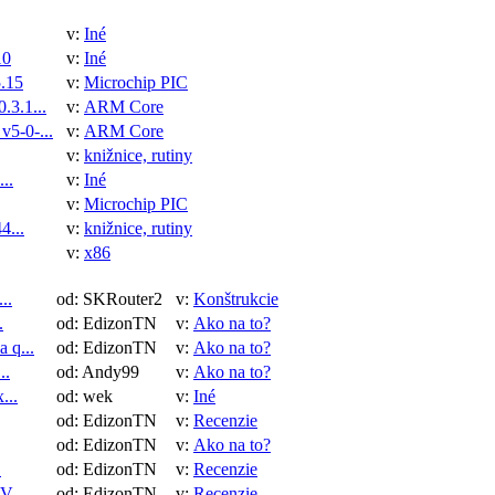
v:
Iné
10
v:
Iné
.15
v:
Microchip PIC
3.1...
v:
ARM Core
5-0-...
v:
ARM Core
v:
knižnice, rutiny
..
v:
Iné
v:
Microchip PIC
4...
v:
knižnice, rutiny
v:
x86
..
od: SKRouter2
v:
Konštrukcie
.
od: EdizonTN
v:
Ako na to?
 q...
od: EdizonTN
v:
Ako na to?
..
od: Andy99
v:
Ako na to?
...
od: wek
v:
Iné
od: EdizonTN
v:
Recenzie
od: EdizonTN
v:
Ako na to?
.
od: EdizonTN
v:
Recenzie
 ...
od: EdizonTN
v:
Recenzie