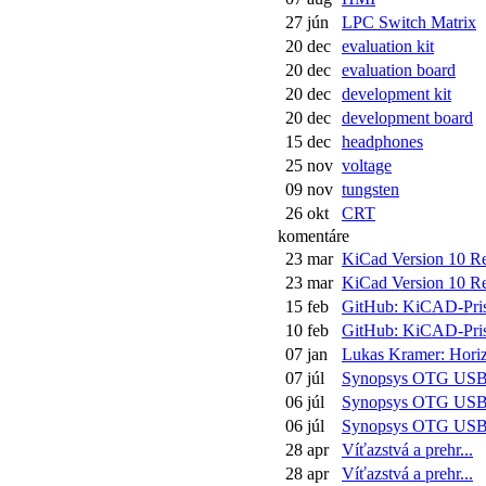
27 jún
LPC Switch Matrix
20 dec
evaluation kit
20 dec
evaluation board
20 dec
development kit
20 dec
development board
15 dec
headphones
25 nov
voltage
09 nov
tungsten
26 okt
CRT
komentáre
23 mar
KiCad Version 10 Rel
23 mar
KiCad Version 10 Rel
15 feb
GitHub: KiCAD-Pris
10 feb
GitHub: KiCAD-Pris
07 jan
Lukas Kramer: Horiz
07 júl
Synopsys OTG US
06 júl
Synopsys OTG US
06 júl
Synopsys OTG US
28 apr
Víťazstvá a prehr...
28 apr
Víťazstvá a prehr...