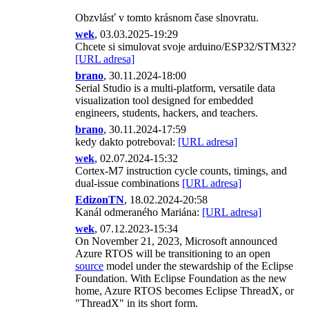
Obzvlásť v tomto krásnom čase slnovratu.
wek
, 03.03.2025-19:29
Chcete si simulovat svoje arduino/ESP32/STM32?
[URL adresa]
brano
, 30.11.2024-18:00
Serial Studio is a multi-platform, versatile data
visualization tool designed for embedded
engineers, students, hackers, and teachers.
brano
, 30.11.2024-17:59
kedy dakto potreboval:
[URL adresa]
wek
, 02.07.2024-15:32
Cortex-M7 instruction cycle counts, timings, and
dual-issue combinations
[URL adresa]
EdizonTN
, 18.02.2024-20:58
Kanál odmeraného Mariána:
[URL adresa]
wek
, 07.12.2023-15:34
On November 21, 2023, Microsoft announced
Azure RTOS will be transitioning to an open
source
model under the stewardship of the Eclipse
Foundation. With Eclipse Foundation as the new
home, Azure RTOS becomes Eclipse ThreadX, or
"ThreadX" in its short form.