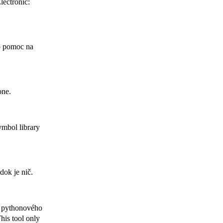
lectronic:
 o pomoc na
one.
mbol library
dok je nič.
a pythonového
his tool only