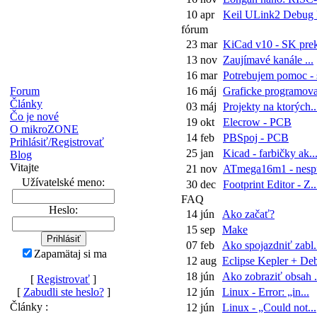
10 apr
Keil ULink2 Debug P
fórum
23 mar
KiCad v10 - SK prekl
13 nov
Zaujímavé kanále ...
16 mar
Potrebujem pomoc - s
Forum
16 máj
Graficke programova
Články
03 máj
Projekty na ktorých..
Čo je nové
19 okt
Elecrow - PCB
O mikroZONE
14 feb
PBSpoj - PCB
Prihlásiť/Registrovať
25 jan
Kicad - farbičky ak..
Blog
Vitajte
21 nov
ATmega16m1 - nespu
Užívatelské meno:
30 dec
Footprint Editor - Z..
FAQ
Heslo:
14 jún
Ako začať?
15 sep
Make
07 feb
Ako spojazdniť zabl.
Zapamätaj si ma
12 aug
Eclipse Kepler + Deb
18 jún
Ako zobraziť obsah .
[
Registrovať
]
[
Zabudli ste heslo?
]
12 jún
Linux - Error: „in...
Články :
12 jún
Linux - „Could not...