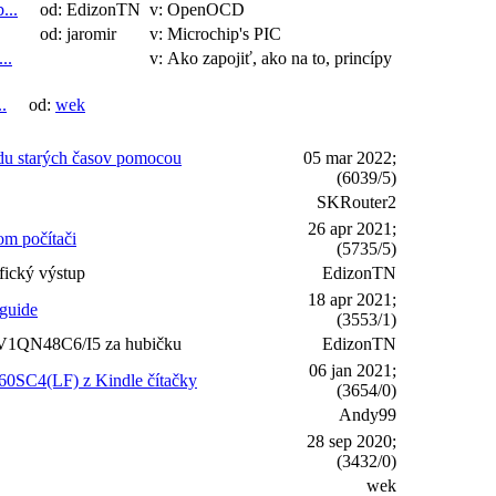
...
od: EdizonTN
v: OpenOCD
od: jaromir
v: Microchip's PIC
..
v: Ako zapojiť, ako na to, princípy
.
od:
wek
du starých časov pomocou
05 mar 2022;
(6039/5)
SKRouter2
26 apr 2021;
om počítači
(5735/5)
fický výstup
EdizonTN
18 apr 2021;
guide
(3553/1)
1QN48C6/I5 za hubičku
EdizonTN
06 jan 2021;
060SC4(LF) z Kindle čítačky
(3654/0)
Andy99
28 sep 2020;
(3432/0)
wek