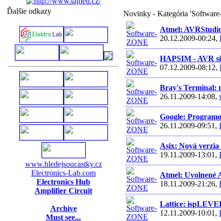
Ďalšie odkazy
Novinky - Kategória 'Softwar
Atmel: AVRStudio
20.12.2009-00:24,
HAPSIM - AVR sim
07.12.2009-08:12,
Bray's Terminal: 
26.11.2009-14:08,
Google: Programo
26.11.2009-09:51,
Asix: Nová verzi
19.11.2009-13:01,
www.hledejsoucastky.cz
Electronics-Lab.com
Atmel: Uvolnené A
Electronics Hub
18.11.2009-21:26,
Amplifier Circuit
Lattice: ispLEVE
Archive
12.11.2009-10:01,
Must see...