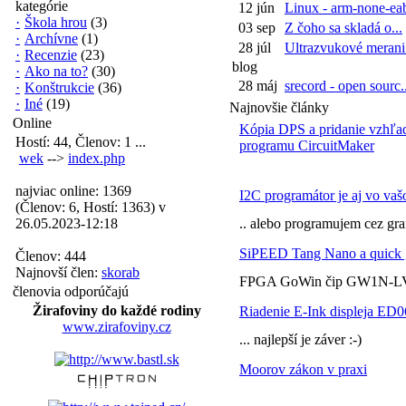
kategórie
12 jún
Linux - arm-none-eab
·
Škola hrou
(3)
03 sep
Z čoho sa skladá o...
·
Archívne
(1)
28 júl
Ultrazvukové merani.
·
Recenzie
(23)
blog
·
Ako na to?
(30)
28 máj
srecord - open sourc..
·
Konštrukcie
(36)
·
Iné
(19)
Najnovšie články
Online
Kópia DPS a pridanie vzhľa
Hostí: 44, Členov: 1 ...
programu CircuitMaker
wek
-->
index.php
najviac online: 1369
I2C programátor je aj vo vaš
(Členov: 6, Hostí: 1363) v
26.05.2023-12:18
.. alebo programujem cez gra
SiPEED Tang Nano a quick 
Členov: 444
Najnovší člen:
skorab
FPGA GoWin čip GW1N-LV
členovia odporúčajú
Žirafoviny do každé rodiny
Riadenie E-Ink displeja ED
www.zirafoviny.cz
... najlepší je záver :-)
Moorov zákon v praxi