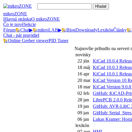
mikroZONE
Hlavná stránka
O mikroZONE
Čo je nové
Sekcie
Fórum
Chat
▶
mikroLAB
▶
Blog
Downloady
Lexikón
Články
Chat - pár pravidiel
Online Gerber viewer
PID Tuner
Najnovšie pribudlo na server
novinky
22 jún
KiCad 10.0.4 Releas
18 máj
KiCad 10.0.3 Releas
16 apr
KiCad 10.0.1 Releas
20 mar
KiCad Version 10 Rel
18 mar
KiCad Version 9.0.8 
02 feb
GitHub: KiCAD-Pris
28 jan
LibrePCB 2.0.0 Rele
19 jan
GitHub: AVR-LibC 2
09 jan
GitHub: Serial_Stres.
06 jan
Lukas Kramer: Horiz
lexikón
07 aug
HMI