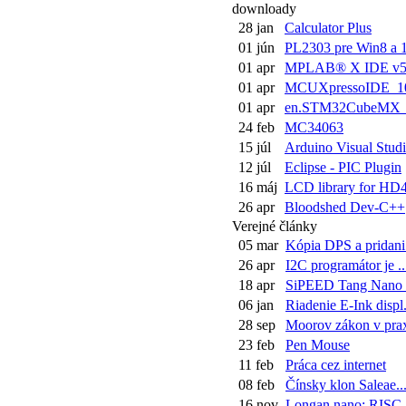
downloady
28 jan
Calculator Plus
01 jún
PL2303 pre Win8 a 
01 apr
MPLAB® X IDE v5
01 apr
MCUXpressoIDE_10.
01 apr
en.STM32CubeMX_v
24 feb
MC34063
15 júl
Arduino Visual Studi.
12 júl
Eclipse - PIC Plugin
16 máj
LCD library for HD4
26 apr
Bloodshed Dev-C++
Verejné články
05 mar
Kópia DPS a pridani.
26 apr
I2C programátor je ..
18 apr
SiPEED Tang Nano a
06 jan
Riadenie E-Ink displ.
28 sep
Moorov zákon v prax
23 feb
Pen Mouse
11 feb
Práca cez internet
08 feb
Čínsky klon Saleae..
16 nov
Longan nano: RISC-V