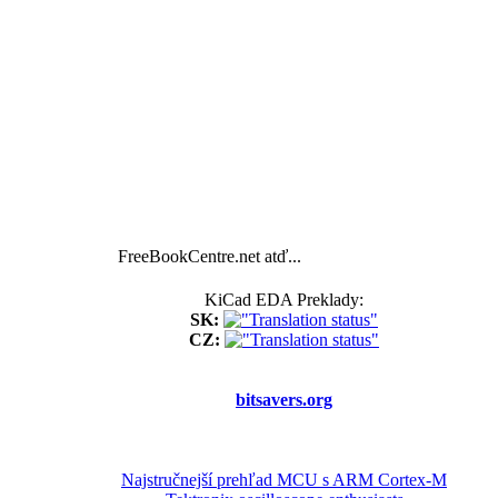
FreeBookCentre.net atď...
KiCad EDA Preklady:
SK:
CZ:
bitsavers.org
Najstručnejší prehľad MCU s ARM Cortex-M