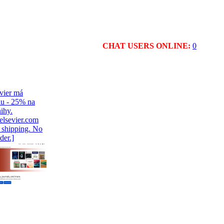
CHAT USERS ONLINE:
0
vier má
iu - 25% na
ihy.
.elsevier.com
l shipping. No
er.]
roMagazine
-EN March
sh edition
f here