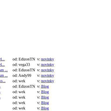
UrJ
03.2021
release - 20
Universal J
server and t
UrJTAG
:
Version 202
has just bee
Download h
Anal
02.2021
Vol.55 Feb.
Anal
01.2021
Vol.55 Jan.
...
od: EdizonTN
v:
novinky
...
od: vega33
v:
novinky
m ...
od: EdizonTN
v:
novinky
m ...
od: Andy99
v:
novinky
o...
od: wek
v:
novinky
B
od: EdizonTN
v:
Blog
B
od: wek
v:
Blog
B
od: wek
v:
Blog
od: wek
v:
Blog
od: wek
v:
Blog