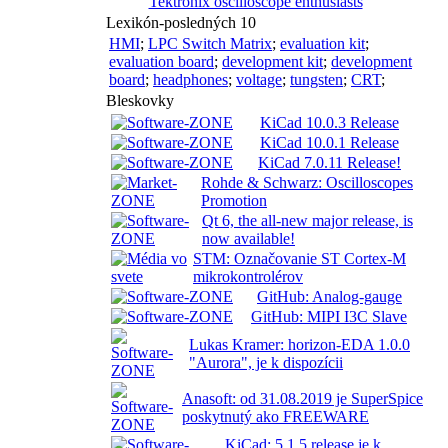
Tektronix oscilloscope enthusiasts
Lexikón-posledných 10
HMI
;
LPC Switch Matrix
;
evaluation kit
;
evaluation board
;
development kit
;
development
board
;
headphones
;
voltage
;
tungsten
;
CRT
;
Bleskovky
KiCad 10.0.3 Release
KiCad 10.0.1 Release
KiCad 7.0.11 Release!
Rohde & Schwarz: Oscilloscopes
Promotion
Qt 6, the all-new major release, is
now available!
STM: Označovanie ST Cortex-M
mikrokontrolérov
GitHub: Analog-gauge
GitHub: MIPI I3C Slave
Lukas Kramer: horizon-EDA 1.0.0
"Aurora", je k dispozícii
Anasoft: od 31.08.2019 je SuperSpice
poskytnutý ako FREEWARE
KiCad: 5.1.5 release je k