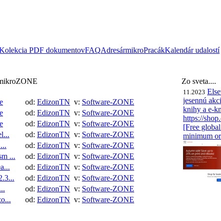
Kolekcia PDF dokumentov
FAQ
Adresár
mikroPracák
Kalendár udalostí
i mikroZONE
Zo sveta....
Else
11.2023
jesennú akc
e
od:
EdizonTN
v:
Software-ZONE
knihy a e-kn
e
od:
EdizonTN
v:
Software-ZONE
https://shop
e
od:
EdizonTN
v:
Software-ZONE
[Free globa
...
od:
EdizonTN
v:
Software-ZONE
minimum ord
...
od:
EdizonTN
v:
Software-ZONE
m ...
od:
EdizonTN
v:
Software-ZONE
a...
od:
EdizonTN
v:
Software-ZONE
.3...
od:
EdizonTN
v:
Software-ZONE
..
od:
EdizonTN
v:
Software-ZONE
Ret
04.2021
World #06
o...
od:
EdizonTN
v:
Software-ZONE
2021 - Engli
pd