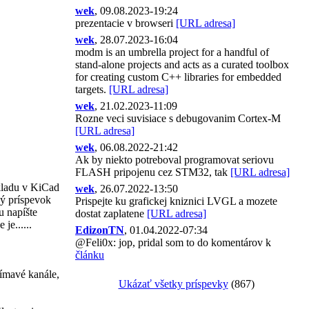
wek
, 09.08.2023-19:24
prezentacie v browseri
[URL adresa]
wek
, 28.07.2023-16:04
modm is an umbrella project for a handful of
stand-alone projects and acts as a curated toolbox
for creating custom C++ libraries for embedded
targets.
[URL adresa]
wek
, 21.02.2023-11:09
Rozne veci suvisiace s debugovanim Cortex-M
[URL adresa]
wek
, 06.08.2022-21:42
Ak by niekto potreboval programovat seriovu
FLASH pripojenu cez STM32, tak
[URL adresa]
ladu v KiCad
wek
, 26.07.2022-13:50
vý príspevok
Prispejte ku grafickej kniznici LVGL a mozete
u napíšte
dostat zaplatene
[URL adresa]
je......
EdizonTN
, 01.04.2022-07:34
@Feli0x: jop, pridal som to do komentárov k
článku
ímavé kanále,
Ukázať všetky príspevky
(867)