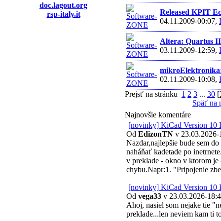
doc.lagout.org
Released KPIT Ec
rsp-italy.it
04.11.2009-00:07,
Altera: Quartus I
03.11.2009-12:59,
mikroElektronika:
02.11.2009-10:08,
Prejsť na stránku
1
2
3
...
30
[
Späť na 
Najnovšie komentáre
[novinky] KiCad Version 10 
Od
EdizonTN
v 23.03.2026-
Nazdar,najlepšie bude sem do
naháňať kadetade po inetrnete
v preklade - okno v ktorom je 
chybu.Napr:1. "Pripojenie zb
[novinky] KiCad Version 10 
Od
vega33
v 23.03.2026-18:
Ahoj, nasiel som nejake tie "
preklade...len neviem kam ti t