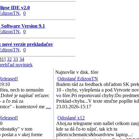
lipse IDE v2.0
EdizonTN
,
0
I Software Version 9.1
EdizonTN
,
0
 nové verzie prekladačov
EdizonTN
,
0
31
]
32
33
34
prehľad noviniek
Najnovšie v disk. fóre
Released!
Odoslané EdizonTN
19:10
Budem rád za feedback ohľadom SK prek
 fóra, nech to nemusím
10 - chyby, vylepšenia a pod.Vytvorte no
.Dobré je napísať reťazec
vo fóre.Pri reportovaní chyby:Do predmet
- a čo má za
Preklad-chyba...V texte stručne popíšte kde 
ernice" - kontextové me
....
23.03.2026-15:17
Released!
Odoslané x12
40
Ahoj,na telegrame som našiel celkom zauj
nedostatky" v tom
kde sa dá čo-to nájsť, tak ich tu
o poslat a v akej forme
píšem:schematics&boardview laptop...: