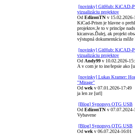
[novinky] GitHub: KiCAD-Pr
vizualizáciu projektov
Od
EdizonTN
v 15.02.2026-
KiCad-Prism je hlavne o preh
projektov.Je to v princípe nad
kicanvas.Ďalej, ak projekt obs
výstupná dokumentácia môže
[novinky] GitHub: KiCAD-Pr
vizualizáciu projektov
Od
Andy99
v 10.02.2026-15
A v com je to ine/lepsie ako [u
[novinky] Lukas Kramer: Ho
"Mirage"
Od
wek
v 07.01.2026-17:49
ja len ze [url]
[Blog] Synopsys OTG USB
Od
EdizonTN
v 07.07.2024-
Vybavene
[Blog] Synopsys OTG USB
Od
wek
v 06.07.2024-16:01