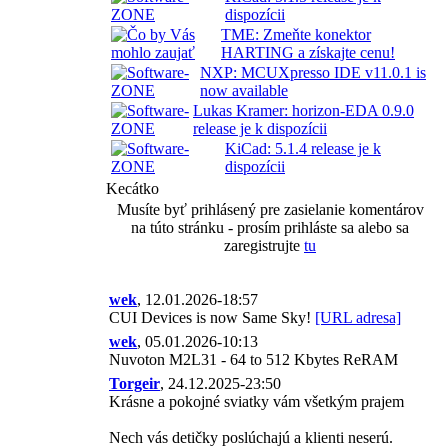
dispozícii
TME: Zmeňte konektor
HARTING a získajte cenu!
NXP: MCUXpresso IDE v11.0.1 is
now available
Lukas Kramer: horizon-EDA 0.9.0
release je k dispozícii
KiCad: 5.1.4 release je k
dispozícii
Kecátko
Musíte byť prihlásený pre zasielanie komentárov
na túto stránku - prosím prihláste sa alebo sa
zaregistrujte
tu
wek
, 12.01.2026-18:57
CUI Devices is now Same Sky!
[URL adresa]
wek
, 05.01.2026-10:13
Nuvoton M2L31 - 64 to 512 Kbytes ReRAM
Torgeir
, 24.12.2025-23:50
Krásne a pokojné sviatky vám všetkým prajem
Nech vás detičky poslúchajú a klienti neserú.