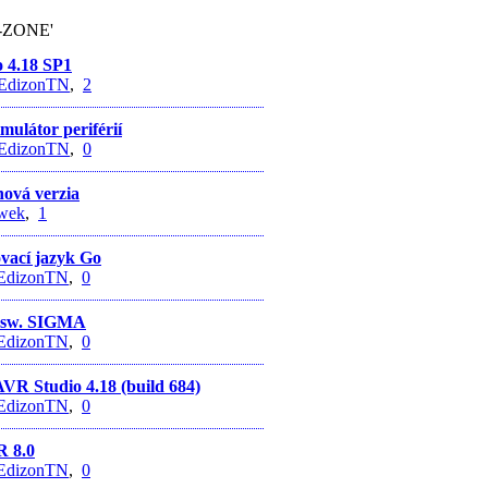
e-ZONE'
 4.18 SP1
EdizonTN
,
2
ulátor periférií
EdizonTN
,
0
nová verzia
wek
,
1
vací jazyk Go
EdizonTN
,
0
a sw. SIGMA
EdizonTN
,
0
VR Studio 4.18 (build 684)
EdizonTN
,
0
R 8.0
EdizonTN
,
0