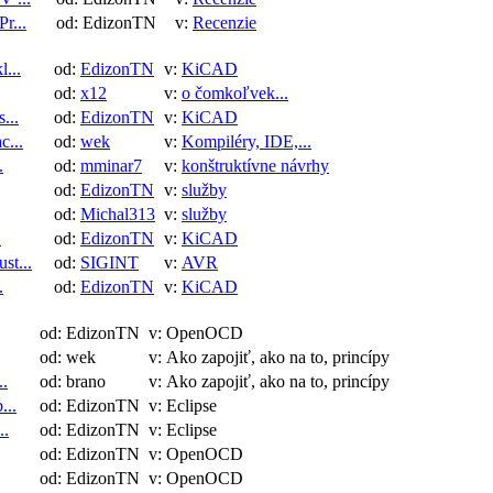
r...
od: EdizonTN
v:
Recenzie
...
od:
EdizonTN
v:
KiCAD
od:
x12
v:
o čomkoľvek...
...
od:
EdizonTN
v:
KiCAD
c...
od:
wek
v:
Kompiléry, IDE,...
.
od:
mminar7
v:
konštruktívne návrhy
od:
EdizonTN
v:
služby
od:
Michal313
v:
služby
.
od:
EdizonTN
v:
KiCAD
st...
od:
SIGINT
v:
AVR
.
od:
EdizonTN
v:
KiCAD
od: EdizonTN
v: OpenOCD
od: wek
v: Ako zapojiť, ako na to, princípy
..
od: brano
v: Ako zapojiť, ako na to, princípy
...
od: EdizonTN
v: Eclipse
..
od: EdizonTN
v: Eclipse
od: EdizonTN
v: OpenOCD
od: EdizonTN
v: OpenOCD