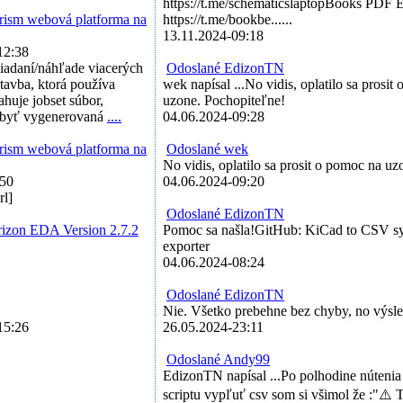
https://t.me/schematicslaptopBooks PDF E
ism webová platforma na
https://t.me/bookbe......
13.11.2024-09:18
12:38
liadaní/náhľade viacerých
Odoslané EdizonTN
stavba, ktorá používa
wek napísal ...No vidis, oplatilo sa prosit
ahuje jobset súbor,
uzone. Pochopiteľne!
 byť vygenerovaná
....
04.06.2024-09:28
ism webová platforma na
Odoslané wek
No vidis, oplatilo sa prosit o pomoc na uz
:50
04.06.2024-09:20
rl]
Odoslané EdizonTN
rizon EDA Version 2.7.2
Pomoc sa našla!GitHub: KiCad to CSV sy
exporter
04.06.2024-08:24
Odoslané EdizonTN
Nie. Všetko prebehne bez chyby, no výsle
15:26
26.05.2024-23:11
Odoslané Andy99
EdizonTN napísal ...Po polhodine núteni
scriptu vypľuť csv som si všimol že :"⚠️ T