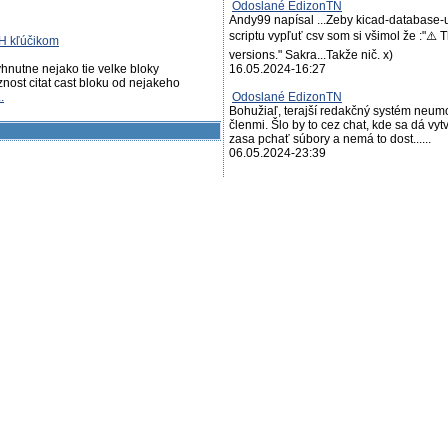
Odoslané EdizonTN
Andy99 napísal ...Zeby kicad-database-
scriptu vypľuť csv som si všimol že :"⚠️ 
SH kľúčikom
versions." Sakra...Takže nič. x)
hnutne nejako tie velke bloky
16.05.2024-16:27
nost citat cast bloku od nejakeho
..
Odoslané EdizonTN
Bohužiaľ, terajší redakčný systém neum
členmi. Šlo by to cez chat, kde sa dá vy
zasa pchať súbory a nemá to dost......
06.05.2024-23:39