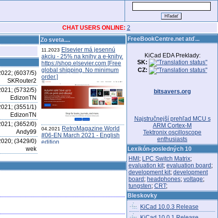
CHAT USERS ONLINE:
2
FreeBookCentre.net atď...
Zo sveta....
Elsevier má jesennú
11.2023
KiCad EDA Preklady:
akciu - 25% na knihy a e-knihy.
SK:
https://shop.elsevier.com [Free
global shipping. No minimum
CZ:
2022; (6037/5)
order.]
SKRouter2
2021; (5732/5)
bitsavers.org
EdizonTN
2021; (3551/1)
EdizonTN
Najstručnejší prehľad MCU s
2021; (3652/0)
ARM Cortex-M
RetroMagazine World
04.2021
Andy99
Tektronix oscilloscope
#06-EN March 2021 - English
enthusiasts
2020; (3429/0)
edition
wek
pdf here
Lexikón-posledných 10
UrJTAG: new release -
03.2021
HMI
;
LPC Switch Matrix
;
2021.03
evaluation kit
;
evaluation board
;
Universal JTAG library, server
development kit
;
development
and tools -
UrJTAG
:
board
;
headphones
;
voltage
;
Version 2021.03 of urjtag has
tungsten
;
CRT
;
just been released.
Download
Bleskovky
here
.
Analog Dialogue -
02.2021
KiCad 10.0.3 Release
Vol.55 Feb. 2021
KiCad 10.0.1 Release