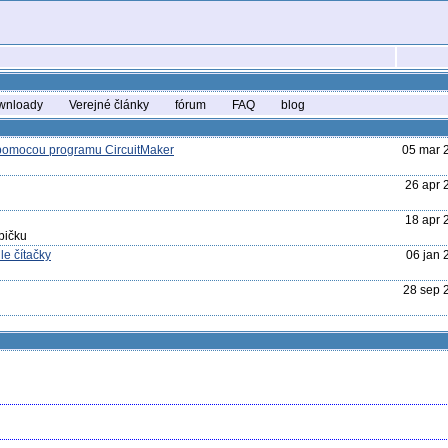
wnloady
Verejné články
fórum
FAQ
blog
 pomocou programu CircuitMaker
05 mar 
26 apr 
18 apr 
bičku
e čítačky
06 jan 
28 sep 