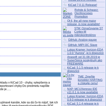
Analog Dialogue -
01.2021
KiCad 7.0.11 Release!
Vol.55 Jan. 2021
Rohde & Schwarz:
Oscilloscopes
Promotion
Qt 6, the all-new major
release, is now available!
STM: Označovanie ST
Cortex-M
mikrokontrolérov
GitHub: Analog-gauge
GitHub: MIPI I3C Slave
Lukas Kramer: horizon-EDA
1.0.0 "Aurora", je k dispozícii
Anasoft: od 31.08.2019 je
SuperSpice poskytnutý ako
FREEWARE
KiCad: 5.1.5 release je k
dispozícii
TME: Zmeňte
konektor HARTING
ladu v KiCad 10 - chyby, vylepšenia a
a získajte cenu!
 reportovaní chyby:Do predmetu napíšte
NXP: MCUXpresso IDE
e je......
v11.0.1 is now available
Lukas Kramer: horizon-EDA
0.9.0 release je k dispozícii
jímavé kanále, kde sa dá čo-to nájsť, tak ich
KiCad: 5.1.4 release je k
.: https://t.me/schematicslaptopBooks PDF