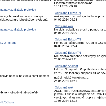
Electronic: https://t.me/bookbe......
13.11.2024-09:18
ma na vizualizáciu projektov
Odoslané EdizonTN
acerých projektov.Je to v princípe
wek napísal ...No vidis, oplatilo sa pro
ojekt obsahuje jobset súbor, výstupná
04.06.2024-09:28
Odoslané wek
ma na vizualizáciu projektov
No vidis, oplatilo sa prosit o pomoc na 
04.06.2024-09:20
Odoslané EdizonTN
2.7.2 "Mirage"
Pomoc sa našla!GitHub: KiCad to CSV sy
04.06.2024-08:24
Odoslané EdizonTN
Nie. Všetko prebehne bez chyby, no výsl
26.05.2024-23:11
Odoslané Andy99
EdizonTN napísal ...Po polhodine núteni
že :"⚠️ This tool only supports KiCad V5 a
emcovia nech si ho zlepia sami, nemam
našiel nejaký konkrétny......
24.05.2024-18:51
Odoslané wek
ASCET od ETAShttps://www.etas.com/en/
it-or-not-to-bit-that-is-the/td-
je vela - Eclipse a integracia s STM32
vyvojovych diagramov?, popis v nejakom i
19.05.2024-12:22
SH kľúčikom