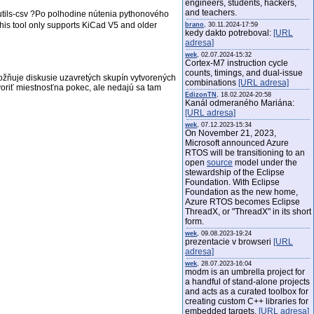
engineers, students, hackers,
and teachers.
utils-csv ?Po polhodine nútenia pythonového
This tool only supports KiCad V5 and older
brano
, 30.11.2024-17:59
kedy dakto potreboval:
[URL
adresa]
wek
, 02.07.2024-15:32
Cortex-M7 instruction cycle
counts, timings, and dual-issue
ožňuje diskusie uzavretých skupín vytvorených
combinations
[URL adresa]
tvoriť miestnosťna pokec, ale nedajú sa tam
EdizonTN
, 18.02.2024-20:58
Kanál odmeraného Mariána:
[URL adresa]
wek
, 07.12.2023-15:34
On November 21, 2023,
Microsoft announced Azure
RTOS will be transitioning to an
open
source
model under the
stewardship of the Eclipse
Foundation. With Eclipse
Foundation as the new home,
Azure RTOS becomes Eclipse
ThreadX, or "ThreadX" in its short
form.
wek
, 09.08.2023-19:24
prezentacie v browseri
[URL
adresa]
wek
, 28.07.2023-16:04
modm is an umbrella project for
a handful of stand-alone projects
and acts as a curated toolbox for
creating custom C++ libraries for
embedded targets.
[URL adresa]