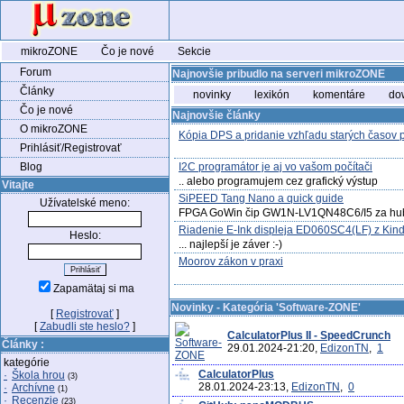
mikroZONE
Čo je nové
Sekcie
Forum
Najnovšie pribudlo na serveri mikroZONE
Články
novinky
lexikón
komentáre
do
Čo je nové
Najnovšie články
O mikroZONE
Kópia DPS a pridanie vzhľadu starých časov
Prihlásiť/Registrovať
Blog
I2C programátor je aj vo vašom počítači
.. alebo programujem cez grafický výstup
Vitajte
SiPEED Tang Nano a quick guide
Užívatelské meno:
FPGA GoWin čip GW1N-LV1QN48C6/I5 za hu
Riadenie E-Ink displeja ED060SC4(LF) z Kindl
Heslo:
... najlepší je záver :-)
Moorov zákon v praxi
Zapamätaj si ma
Novinky - Kategória 'Software-ZONE'
[
Registrovať
]
[
Zabudli ste heslo?
]
CalculatorPlus II - SpeedCrunch
Články :
29.01.2024-21:20,
EdizonTN
,
1
kategórie
CalculatorPlus
·
Škola hrou
(3)
28.01.2024-23:13,
EdizonTN
,
0
·
Archívne
(1)
·
Recenzie
(23)