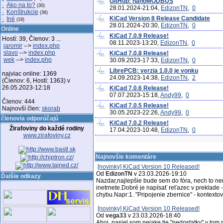
GitHub: nanoMODBUS
·
Ako na to?
(30)
28.01.2024-21:04,
EdizonTN
,
0
·
Konštrukcie
(36)
KiCad Version 8 Release Candidate
·
Iné
(19)
28.01.2024-20:30,
EdizonTN
,
0
Online
KiCad 7.0.9 Release!
Hostí: 39, Členov: 3 ...
08.11.2023-13:20,
EdizonTN
,
0
jaromir
-->
index.php
slavo
-->
index.php
KiCad 7.0.8 Release!
wek
-->
index.php
30.09.2023-17:33,
EdizonTN
,
0
LibrePCB: verzia 1.0.0 je vonku
najviac online: 1369
24.09.2023-14:38,
EdizonTN
,
2
(Členov: 6, Hostí: 1363) v
26.05.2023-12:18
KiCad 7.0.6 Release!
07.07.2023-15:18,
Andy99
,
0
Členov: 444
KiCad 7.0.5 Release!
Najnovší člen:
skorab
30.05.2023-22:26,
Andy99
,
0
členovia odporúčajú
KiCad 7.0.2 Release!
Žirafoviny do každé rodiny
17.04.2023-10:48,
EdizonTN
,
0
www.zirafoviny.cz
Najnovšie komentáre
[novinky] KiCad Version 10 Released!
Od
EdizonTN
v 23.03.2026-19:10
Ďalšie odkazy
Nazdar,najlepšie bude sem do fóra, nech to 
inetrnete.Dobré je napísať reťazec v preklade -
chybu.Napr:1. "Pripojenie zbernice" - kontext
[novinky] KiCad Version 10 Released!
Od
vega33
v 23.03.2026-18:40
Ahoj, nasiel som nejake tie "nedostatky" v tom p