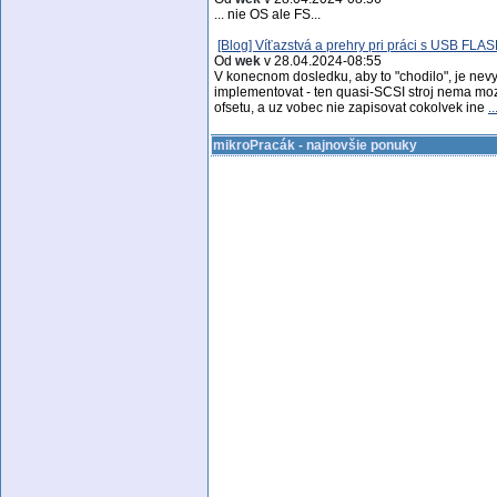
... nie OS ale FS...
[Blog] Víťazstvá a prehry pri práci s USB FLA
Od
wek
v 28.04.2024-08:55
V konecnom dosledku, aby to "chodilo", je nevy
implementovat - ten quasi-SCSI stroj nema moz
ofsetu, a uz vobec nie zapisovat cokolvek ine
..
mikroPracák - najnovšie ponuky