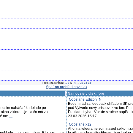
Prejsť na stránku
1
2
[
3
]
4
...
32
33
34
Späť na prehľad noviniek
Najnovšie v disk. fóre
Odoslané EdizonTN
Budem rád za feedback ohľadom SK prek
nemusím naháňať kadetade po
pod.Vytvorte nový príspevok vo fóre.Pri
 okno v ktorom je - a čo má za
Preklad-chyba...V texte stručne popíšte kd
ové me
....
23.03.2026-15:17
Odoslané x12
Ahoj,na telegrame som našiel celkom zau
reklade...len neviem kam ti to poslat a v
tu píšem:schematics&boardview laptop..