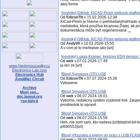
akej forme
[novinky] GitHub: KiCAD-Prism webová platfor
Od
EdizonTN
v 15.02.2026-12:38
KiCad-Prism je hlavne o prehliadaní/náhľade vi
nadstavba, ktorá používa kicanvas.Ďalej, ak pr
dokumentácia môže byť vygenerovaná
....
[novinky] GitHub: KiCAD-Prism webová platfor
Od
Andy99
v 10.02.2026-15:50
A v com je to ine/lepsie ako [url]
[novinky] Lukas Kramer: Horizon EDA Version 
Od
wek
v 07.01.2026-17:49
ja len ze [url]
www.hledejsoucastky.cz
Electronics-Lab.com
[Blog] Synopsys OTG USB
Electronics Hub
Od
EdizonTN
v 07.07.2024-15:26
Amplifier Circuit
Vybavene
Archive
[Blog] Synopsys OTG USB
Must see...
Od
wek
v 06.07.2024-16:01
doc.lagout.org
Vyborne, redakcny system z(a)lomil link. Zauj
rsp-italy.it
prostriedok to opravit.
[Blog] Synopsys OTG USB
Od
wek
v 06.07.2024-15:59
Heh, nie som sam, kto nadava.[url]stsphst-bit-to-b
p/690552[url]
[Blog] Víťazstvá a prehry pri práci s USB FLA
Od
wek
v 28.04.2024-08:56