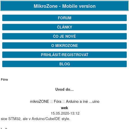
MikroZone - Mobile version
FORUM
ČLÁNKY
ČO JE NOVÉ
O MIKROZONE
PRIHLÁSIŤ/REGISTROVAŤ
BLOG
Fóra
Uvod do...
mikroZONE
::
Fóra
::
Arduino a iné ...uino
wek
15.05.2020-13:12
sice STM32, ale v Arduino/CubeIDE style.