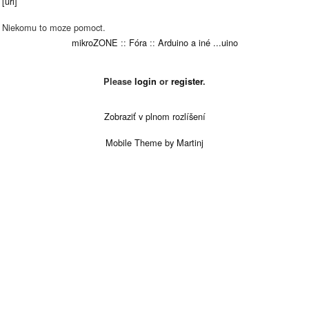
[url]
Niekomu to moze pomoct.
mikroZONE
::
Fóra
::
Arduino a iné ...uino
Please
login
or
register
.
Zobraziť v plnom rozlíšení
Mobile Theme by Martinj