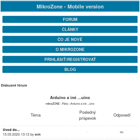
MikroZone - Mobile version
FORUM
ČLÁNKY
ČO JE NOVÉ
O MIKROZONE
PRIHLÁSIŤ/REGISTROVAŤ
BLOG
Diskusné fórum
Arduino a iné ...uino
mikroZONE
::
Fóra
:: Arduino a iné ...uino
Posledný
Téma
Odpovedí
príspevok
Uvod do...
-
Nič
15.05.2020-13:12 by
wek