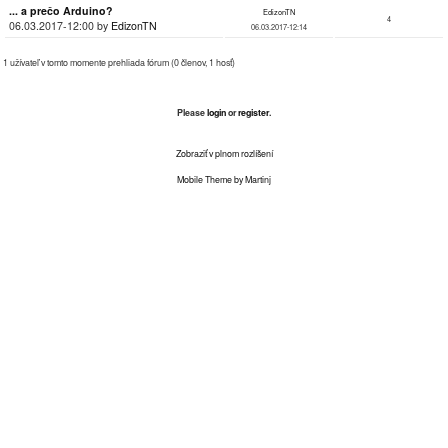
... a prečo Arduino?
EdizonTN
4
06.03.2017-12:00 by
EdizonTN
06.03.2017-12:14
1 užívateľ v tomto momente prehliada fórum (0 členov, 1 hosť)
Please
login
or
register
.
Zobraziť v plnom rozlíšení
Mobile Theme by Martinj