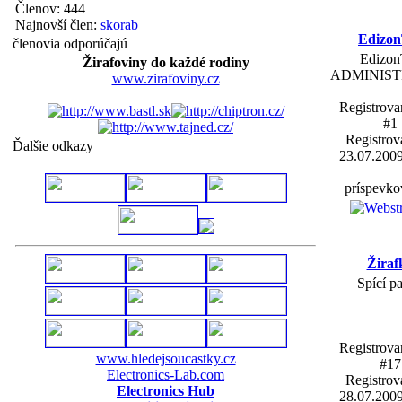
Členov: 444
Najnovší člen:
skorab
Edizo
členovia odporúčajú
Edizo
Žirafoviny do každé rodiny
ADMINIS
www.zirafoviny.cz
Registrova
#1
Registrov
Ďalšie odkazy
23.07.200
príspevko
Žiraf
Spící p
Registrova
www.hledejsoucastky.cz
#17
Electronics-Lab.com
Registrov
Electronics Hub
28.07.200