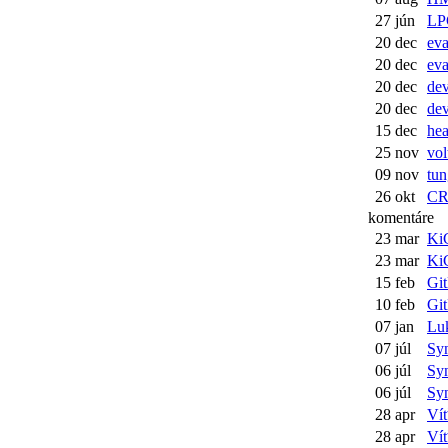
27 jún
LP
20 dec
eva
20 dec
eva
20 dec
dev
20 dec
de
15 dec
he
25 nov
vol
09 nov
tun
26 okt
CR
komentáre
23 mar
KiC
23 mar
KiC
15 feb
Gi
10 feb
Gi
07 jan
Luk
07 júl
Sy
06 júl
Sy
06 júl
Sy
28 apr
Víť
28 apr
Víť