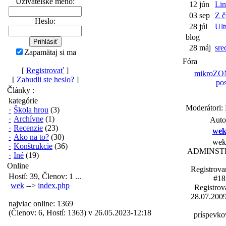
Užívatelské meno:
12 jún
Lin
03 sep
Z č
Heslo:
28 júl
Ult
blog
28 máj
sre
Zapamätaj si ma
Fóra
[
Registrovať
]
mikroZO
[
Zabudli ste heslo?
]
pos
Články :
kategórie
Moderátori:
·
Škola hrou
(3)
·
Archívne
(1)
Auto
·
Recenzie
(23)
we
·
Ako na to?
(30)
wek
·
Konštrukcie
(36)
ADMINST
·
Iné
(19)
Online
Registrova
Hostí: 39, Členov: 1 ...
#18
wek
-->
index.php
Registrov
28.07.200
najviac online: 1369
(Členov: 6, Hostí: 1363) v 26.05.2023-12:18
príspevko