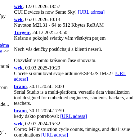
wek
, 12.01.2026-18:57
CUI Devices is now Same Sky!
[URL adresa]
cípy
wek
, 05.01.2026-10:13
Nuvoton M2L31 - 64 to 512 Kbytes ReRAM
Torgeir
, 24.12.2025-23:50
Krásne a pokojné sviatky vám všetkým prajem
 téma
Nech vás detičky poslúchajú a klienti neserú.
ma
>>
Obzvlásť v tomto krásnom čase slnovratu.
knutá
wek
, 03.03.2025-19:29
Chcete si simulovat svoje arduino/ESP32/STM32?
[URL
adresa]
brano
, 30.11.2024-18:00
icom
Serial Studio is a multi-platform, versatile data visualization
tool designed for embedded engineers, students, hackers, and
teachers.
de...
brano
, 30.11.2024-17:59
kedy dakto potreboval:
[URL adresa]
wek
, 02.07.2024-15:32
Cortex-M7 instruction cycle counts, timings, and dual-issue
y",
combinations
[URL adresa]