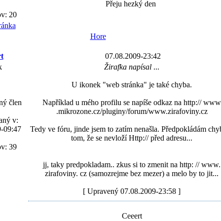
Přeju hezký den
v: 20
Hore
t
07.08.2009-23:42
k
Žirafka napísal
...
U ikonek "web stránka" je také chyba.
ný člen
Například u mého profilu se napíše odkaz na http:// www
.mikrozone.cz/pluginy/forum/www.zirafoviny.cz
aný v:
9-09:47
Tedy ve fóru, jinde jsem to zatím nenašla. Předpokládám chy
tom, že se nevloží Http:// před adresu...
v: 39
jj, taky predpokladam.. zkus si to zmenit na http: // www.
zirafoviny. cz (samozrejme bez mezer) a melo by to jit...
[ Upravený 07.08.2009-23:58 ]
Ceeert