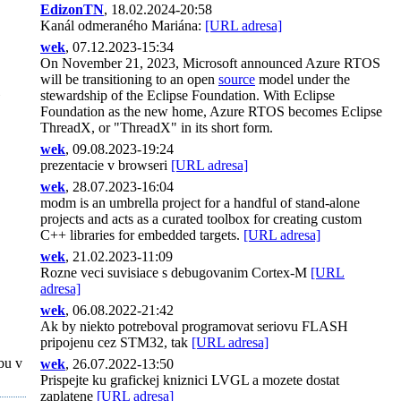
EdizonTN
, 18.02.2024-20:58
Kanál odmeraného Mariána:
[URL adresa]
wek
, 07.12.2023-15:34
On November 21, 2023, Microsoft announced Azure RTOS
will be transitioning to an open
source
model under the
stewardship of the Eclipse Foundation. With Eclipse
Foundation as the new home, Azure RTOS becomes Eclipse
ThreadX, or "ThreadX" in its short form.
wek
, 09.08.2023-19:24
prezentacie v browseri
[URL adresa]
wek
, 28.07.2023-16:04
modm is an umbrella project for a handful of stand-alone
projects and acts as a curated toolbox for creating custom
C++ libraries for embedded targets.
[URL adresa]
wek
, 21.02.2023-11:09
Rozne veci suvisiace s debugovanim Cortex-M
[URL
adresa]
wek
, 06.08.2022-21:42
Ak by niekto potreboval programovat seriovu FLASH
pripojenu cez STM32, tak
[URL adresa]
bu v
wek
, 26.07.2022-13:50
Prispejte ku grafickej kniznici LVGL a mozete dostat
zaplatene
[URL adresa]