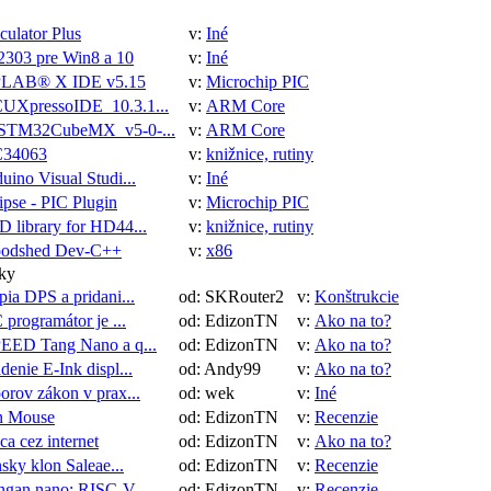
culator Plus
v:
Iné
303 pre Win8 a 10
v:
Iné
LAB® X IDE v5.15
v:
Microchip PIC
UXpressoIDE_10.3.1...
v:
ARM Core
.STM32CubeMX_v5-0-...
v:
ARM Core
34063
v:
knižnice, rutiny
uino Visual Studi...
v:
Iné
ipse - PIC Plugin
v:
Microchip PIC
 library for HD44...
v:
knižnice, rutiny
oodshed Dev-C++
v:
x86
nky
ia DPS a pridani...
od: SKRouter2
v:
Konštrukcie
 programátor je ...
od: EdizonTN
v:
Ako na to?
PEED Tang Nano a q...
od: EdizonTN
v:
Ako na to?
denie E-Ink displ...
od: Andy99
v:
Ako na to?
rov zákon v prax...
od: wek
v:
Iné
n Mouse
od: EdizonTN
v:
Recenzie
ca cez internet
od: EdizonTN
v:
Ako na to?
sky klon Saleae...
od: EdizonTN
v:
Recenzie
gan nano: RISC-V ...
od: EdizonTN
v:
Recenzie