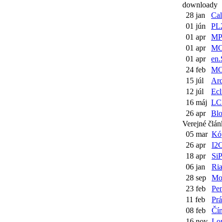
downloady
28 jan
Cal
01 jún
PL2
01 apr
MP
01 apr
MC
01 apr
en
24 feb
MC
15 júl
Ard
12 júl
Ecl
16 máj
LCD
26 apr
Bl
Verejné člá
05 mar
Kóp
26 apr
I2C
18 apr
Si
06 jan
Ria
28 sep
Moo
23 feb
Pe
11 feb
Prá
08 feb
Čín
16 nov
Lon