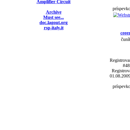
Amplifier Circuit
príspevko
Archive
Must see...
doc.lagout.org
rsp-italy.it
ceeer
čuní
Registrova
#48
Registrov
01.08.200
príspevko