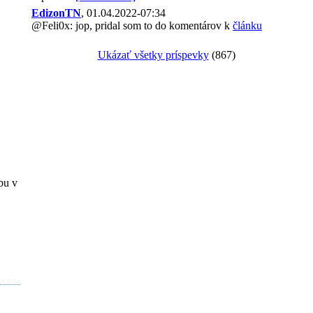
EdizonTN
, 01.04.2022-07:34
@Feli0x: jop, pridal som to do komentárov k
článku
Ukázať všetky príspevky
(867)
bu v