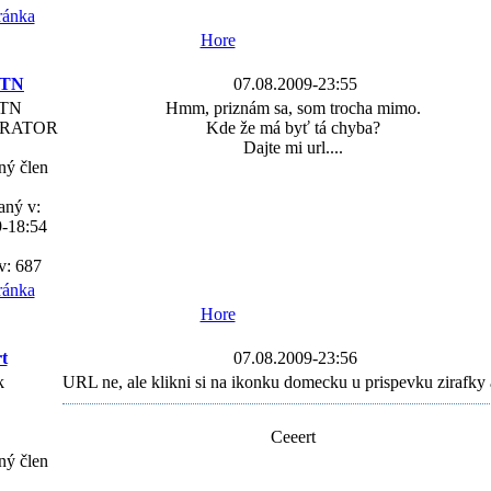
Hore
nTN
07.08.2009-23:55
nTN
Hmm, priznám sa, som trocha mimo.
TRATOR
Kde že má byť tá chyba?
Dajte mi url....
ný člen
aný v:
9-18:54
v: 687
Hore
t
07.08.2009-23:56
k
URL ne, ale klikni si na ikonku domecku u prispevku zirafky
Ceeert
ný člen