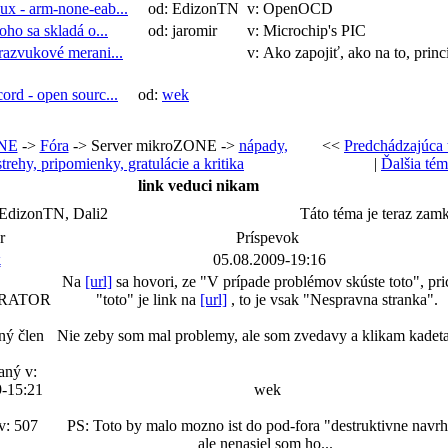
ux - arm-none-eab...
od: EdizonTN
v: OpenOCD
oho sa skladá o...
od: jaromir
v: Microchip's PIC
razvukové merani...
v: Ako zapojiť, ako na to, prin
cord - open sourc...
od:
wek
NE
->
Fóra
-> Server mikroZONE ->
nápady,
<<
Predchádzajúca
trehy, pripomienky, gratulácie a kritika
|
Ďalšia té
link veduci nikam
 EdizonTN, Dali2
Táto téma je teraz zam
r
Príspevok
k
05.08.2009-19:16
Na
[url]
sa hovori, ze "V prípade problémov skúste toto", pr
RATOR
"toto" je link na
[url]
, to je vsak "Nespravna stranka".
ný člen
Nie zeby som mal problemy, ale som zvedavy a klikam kadeta
aný v:
9-15:21
wek
v: 507
PS: Toto by malo mozno ist do pod-fora "destruktivne navrh
ale nenasiel som ho...