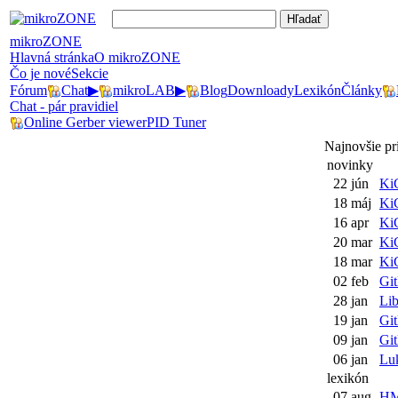
mikroZONE
Hlavná stránka
O mikroZONE
Čo je nové
Sekcie
Fórum
Chat
▶
mikroLAB
▶
Blog
Downloady
Lexikón
Články
Chat - pár pravidiel
Online Gerber viewer
PID Tuner
Najnovšie p
novinky
22 jún
KiC
18 máj
KiC
16 apr
KiC
20 mar
KiC
18 mar
KiC
02 feb
Gi
28 jan
Lib
19 jan
Gi
09 jan
Git
06 jan
Luk
lexikón
07 aug
HM