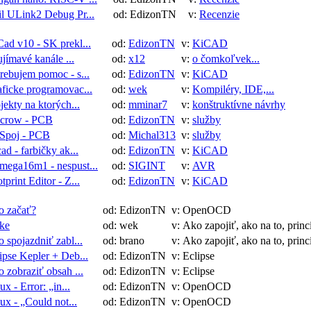
l ULink2 Debug Pr...
od: EdizonTN
v:
Recenzie
ad v10 - SK prekl...
od:
EdizonTN
v:
KiCAD
jímavé kanále ...
od:
x12
v:
o čomkoľvek...
rebujem pomoc - s...
od:
EdizonTN
v:
KiCAD
ficke programovac...
od:
wek
v:
Kompiléry, IDE,...
jekty na ktorých...
od:
mminar7
v:
konštruktívne návrhy
ecrow - PCB
od:
EdizonTN
v:
služby
Spoj - PCB
od:
Michal313
v:
služby
ad - farbičky ak...
od:
EdizonTN
v:
KiCAD
mega16m1 - nespust...
od:
SIGINT
v:
AVR
tprint Editor - Z...
od:
EdizonTN
v:
KiCAD
o začať?
od: EdizonTN
v: OpenOCD
ke
od: wek
v: Ako zapojiť, ako na to, prin
 spojazdniť zabl...
od: brano
v: Ako zapojiť, ako na to, prin
ipse Kepler + Deb...
od: EdizonTN
v: Eclipse
 zobraziť obsah ...
od: EdizonTN
v: Eclipse
ux - Error: „in...
od: EdizonTN
v: OpenOCD
ux - „Could not...
od: EdizonTN
v: OpenOCD