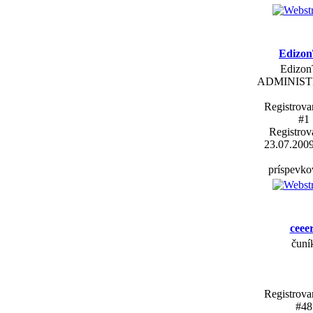
Edizo
Edizo
ADMINIS
Registrova
#1
Registrov
23.07.200
príspevko
ceeer
čuní
Registrova
#48