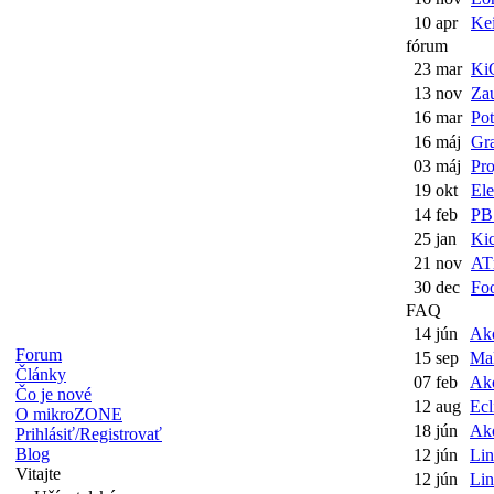
10 apr
Kei
fórum
23 mar
KiC
13 nov
Zau
16 mar
Pot
16 máj
Gra
03 máj
Pro
19 okt
El
14 feb
PB
25 jan
Kic
21 nov
AT
30 dec
Foo
FAQ
14 jún
Ak
Forum
15 sep
Ma
Články
07 feb
Ako
Čo je nové
12 aug
Ecl
O mikroZONE
18 jún
Ako
Prihlásiť/Registrovať
Blog
12 jún
Lin
Vitajte
12 jún
Lin