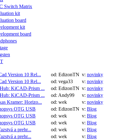
C Switch Matrix
luation kit
luation board
elopment kit
velopment board
adphones
tage
gsten
T
ad Version 10 Rel...
od: EdizonTN
v:
novinky
ad Version 10 Rel...
od: vega33
v:
novinky
tHub: KiCAD-Prism ...
od: EdizonTN
v:
novinky
tHub: KiCAD-Prism ...
od: Andy99
v:
novinky
as Kramer: Horizo...
od: wek
v:
novinky
nopsys OTG USB
od: EdizonTN
v:
Blog
nopsys OTG USB
od: wek
v:
Blog
nopsys OTG USB
od: wek
v:
Blog
azstvá a prehr...
od: wek
v:
Blog
azstvá a prehr...
od: wek
v:
Blog