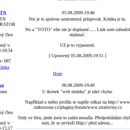
nTN
05.08.2009-19:46
nTN
Nie je to správne umiestnený príspevok. Kritika je tu.
TRATOR
No a "TOTO" ešte nie je dopísané...... Link som zabudol
ný člen
stiahnuť.
aný v:
Už je to vyjasnené.
9-18:54
[ Upravený 05.08.2009-19:51 ]
v: 687
Hore
ka
06.08.2009-19:49
anna
U ikonek "web stránka" je také chyba.
Například u mého profilu se napíše odkaz na http:// www
.mikrozone.cz/pluginy/forum/www.zirafoviny.cz
ný člen
Tedy ve fóru, jinde jsem to zatím nenašla. Předpokládám chy
aný v:
tom, že se nevloží Http:// před adresu...
9-15:17