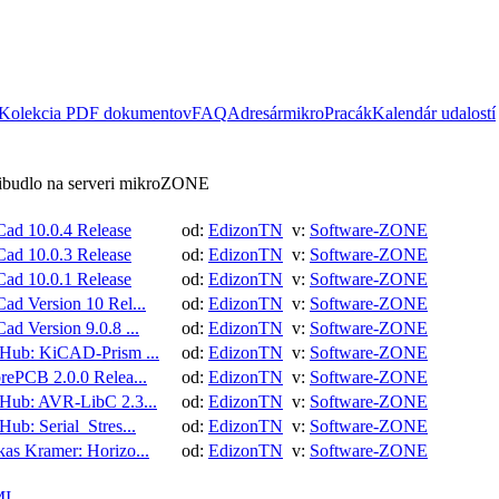
Kolekcia PDF dokumentov
FAQ
Adresár
mikroPracák
Kalendár udalostí
ribudlo na serveri mikroZONE
ad 10.0.4 Release
od:
EdizonTN
v:
Software-ZONE
ad 10.0.3 Release
od:
EdizonTN
v:
Software-ZONE
ad 10.0.1 Release
od:
EdizonTN
v:
Software-ZONE
ad Version 10 Rel...
od:
EdizonTN
v:
Software-ZONE
ad Version 9.0.8 ...
od:
EdizonTN
v:
Software-ZONE
tHub: KiCAD-Prism ...
od:
EdizonTN
v:
Software-ZONE
rePCB 2.0.0 Relea...
od:
EdizonTN
v:
Software-ZONE
tHub: AVR-LibC 2.3...
od:
EdizonTN
v:
Software-ZONE
Hub: Serial_Stres...
od:
EdizonTN
v:
Software-ZONE
as Kramer: Horizo...
od:
EdizonTN
v:
Software-ZONE
I