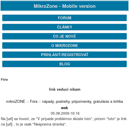
MikroZone - Mobile version
FORUM
ČLÁNKY
ČO JE NOVÉ
O MIKROZONE
PRIHLÁSIŤ/REGISTROVAŤ
BLOG
Fóra
link veduci nikam
mikroZONE
::
Fóra
::
nápady, postrehy, pripomienky, gratulácie a kritika
wek
05.08.2009-19:16
Na
[url]
sa hovori, ze "V prípade problémov skúste toto", pricom "toto" je link
na
[url]
, to je vsak "Nespravna stranka".