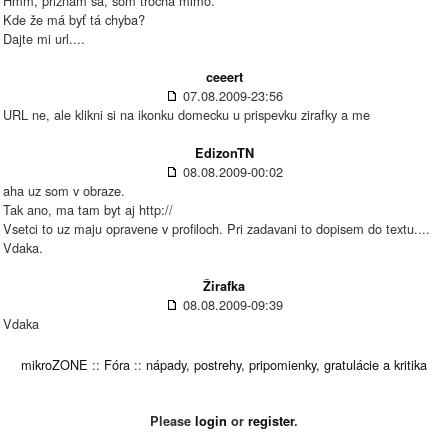
Hmm, priznám sa, som trocha mimo.
Kde že má byť tá chyba?
Dajte mi url....
ceeert
07.08.2009-23:56
URL ne, ale klikni si na ikonku domecku u prispevku zirafky a me
EdizonTN
08.08.2009-00:02
aha uz som v obraze.
Tak ano, ma tam byt aj http://
Vsetci to uz maju opravene v profiloch. Pri zadavani to dopisem do textu....
Vdaka.
Žirafka
08.08.2009-09:39
Vdaka
mikroZONE
::
Fóra
::
nápady, postrehy, pripomienky, gratulácie a kritika
Please
login
or
register
.