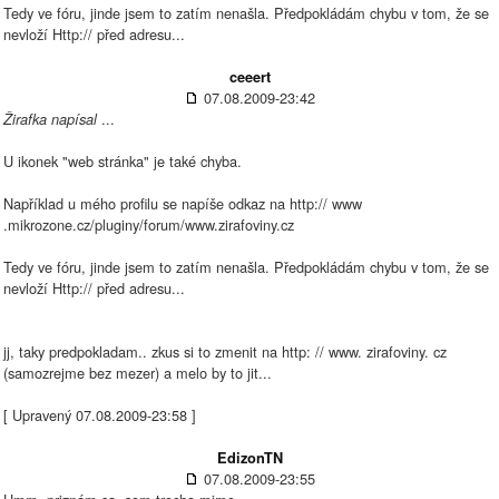
Tedy ve fóru, jinde jsem to zatím nenašla. Předpokládám chybu v tom, že se
nevloží Http:// před adresu...
ceeert
07.08.2009-23:42
...
Žirafka napísal
U ikonek "web stránka" je také chyba.
Například u mého profilu se napíše odkaz na http:// www
.mikrozone.cz/pluginy/forum/www.zirafoviny.cz
Tedy ve fóru, jinde jsem to zatím nenašla. Předpokládám chybu v tom, že se
nevloží Http:// před adresu...
jj, taky predpokladam.. zkus si to zmenit na http: // www. zirafoviny. cz
(samozrejme bez mezer) a melo by to jit...
[ Upravený 07.08.2009-23:58 ]
EdizonTN
07.08.2009-23:55