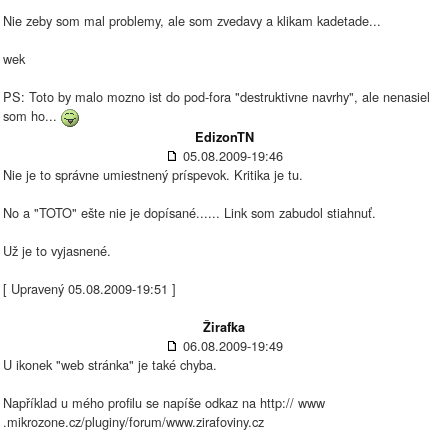
Nie zeby som mal problemy, ale som zvedavy a klikam kadetade...
wek
PS: Toto by malo mozno ist do pod-fora "destruktivne navrhy", ale nenasiel
som ho...
EdizonTN
05.08.2009-19:46
Nie je to správne umiestnený príspevok. Kritika je tu.
No a "TOTO" ešte nie je dopísané...... Link som zabudol stiahnuť.
Už je to vyjasnené.
[ Upravený 05.08.2009-19:51 ]
Žirafka
06.08.2009-19:49
U ikonek "web stránka" je také chyba.
Například u mého profilu se napíše odkaz na http:// www
.mikrozone.cz/pluginy/forum/www.zirafoviny.cz