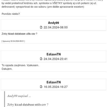
by vedel prebehnúť knižnicu sch. symbolov a VŠETKY symboly aj s ich poliami (aj už.
definované) vyexportoval do csv súboru (pre ďalšie spracovanie excelom)
Pomôže niekto?
Andy99
22.04.2024-08:00
Zeby
kicad-database-utils-csv
?
[ Upravený 22.04.2024-08:01 ]
EdizonTN
24.04.2024-23:41
To vypada zaujimavo. Vyskusam.
Dakujem.
EdizonTN
16.05.2024-16:27
Andy99 napísal
...
Zeby
kicad-database-utils-csv
?