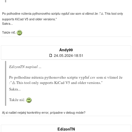
Po polhodine nútenia pythonového scriptu vypľuť csv som si všimol že :"⚠️ This tool only
supports KiCad V5 and older versions."
Sakra...
Takže nič.
Andy99
24.05.2024-18:51
EdizonTN napísal
...
Po polhodine nútenia pythonového scriptu vypľuť csv som si všimol že
:"⚠️ This tool only supports KiCad V5 and older versions."
Sakra...
Takže nič.
Aj si našiel nejaký konkrétny error, prípadne v debug móde?
EdizonTN