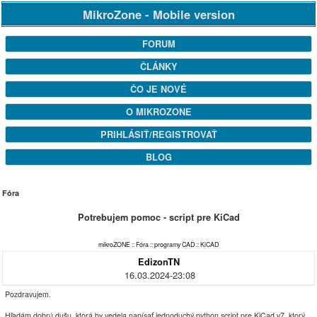
MikroZone - Mobile version
FORUM
ČLÁNKY
ČO JE NOVÉ
O MIKROZONE
PRIHLÁSIŤ/REGISTROVAŤ
BLOG
Fóra
Potrebujem pomoc - script pre KiCad
mikroZONE
::
Fóra
::
programy CAD
::
KiCAD
EdizonTN
16.03.2024-23:08
Pozdravujem.
Hľadám dobrú dušu, ktorá by vedela napísať jednoduchý python script pre KiCad v7, ktorý