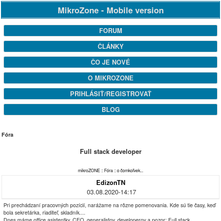
MikroZone - Mobile version
FORUM
ČLÁNKY
ČO JE NOVÉ
O MIKROZONE
PRIHLÁSIŤ/REGISTROVAŤ
BLOG
Fóra
Full stack developer
mikroZONE
::
Fóra
::
o čomkoľvek...
EdizonTN
03.08.2020-14:17
Pri prechádzaní pracovných pozícií, narážame na rôzne pomenovania. Kde sú tie časy, keď
bola sekretárka, riaditeľ, skladník....
Dnes máme office asistentky, CEO, generalistov, developerov a pozor:
Full stack