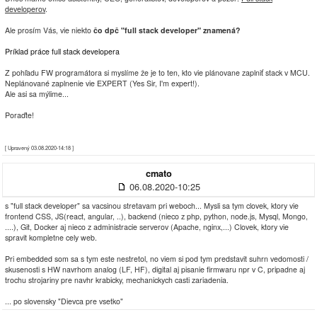
developerov
.
Ale prosím Vás, vie niekto
čo dpč "full stack developer" znamená?
Príklad práce full stack developera
Z pohľadu FW programátora si myslíme že je to ten, kto vie plánovane zaplniť stack v MCU.
Neplánované zaplnenie vie EXPERT (Yes Sir, I'm expert!).
Ale asi sa mýlime...
Poraďte!
[ Upravený 03.08.2020-14:18 ]
cmato
06.08.2020-10:25
s "full stack developer" sa vacsinou stretavam pri weboch... Mysli sa tym clovek, ktory vie
frontend CSS, JS(react, angular, ..), backend (nieco z php, python, node.js, Mysql, Mongo,
....), Git, Docker aj nieco z administracie serverov (Apache, nginx,...) Clovek, ktory vie
spravit kompletne cely web.
Pri embedded som sa s tym este nestretol, no viem si pod tym predstavit suhrn vedomosti /
skusenosti s HW navrhom analog (LF, HF), digital aj pisanie firmwaru npr v C, pripadne aj
trochu strojariny pre navhr krabicky, mechanickych casti zariadenia.
... po slovensky "Dievca pre vsetko"