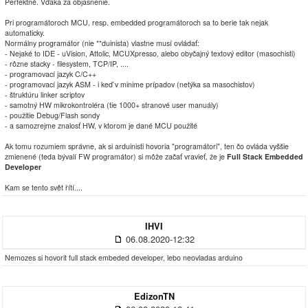
Perfektné. Vďaka za objasnenie.
Pri programátoroch MCU, resp. embedded programátoroch sa to berie tak nejak
automaticky.
Normálny programátor (nie **duinista) vlastne musí ovládať:
- Nejaké to IDE - uVision, Attolic, MCUXpresso, alebo obyčajný textový editor (masochisti)
- rôzne stacky - filesystem, TCP/IP, ....
- programovací jazyk C/C++
- programovací jazyk ASM - i keď v minime prípadov (netýka sa masochistov)
- štruktúru linker scriptov
- samotný HW mikrokontroléra (tie 1000+ stranové user manuály)
- použitie Debug/Flash sondy
- a samozrejme znalosť HW, v ktorom je dané MCU použité
Ak tomu rozumiem správne, ak si arduinisti hovoria "programátori", ten čo ovláda vyššie
zmienené (teda bývalí FW programátor) si môže začať vravieť, že je
Full Stack Embedded
Developer
Kam se tento svět řítí....
IHVI
06.08.2020-12:32
Nemozes si hovorit full stack embeded developer, lebo neovladas arduino
EdizonTN