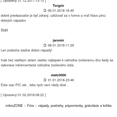
[ Upravený 31.12.2017-13:13 ]
Torgeir
06.01.2018-18:45
dobré predsavzatie je byť zdravý, udržovať sa v forme a mať hlavu plnú
dobrých nápadov
ŠNR
jaromir
08.01.2018-11:29
Len preboha ziadne dobre napady!
Inak tiez vsetkym zelam vsetko najlepsie k nahodne zvolenemu dnu kedy sa
vykonava inkrementacia nahodne zvoleneho cisla.
mato3000
31.01.2018-23:46
Este viac PIC iek , lebo tych neni nikdy dost .
[ Upravený 01.02.2018-08:22 ]
mikroZONE
::
Fóra
::
nápady, postrehy, pripomienky, gratulácie a kritika