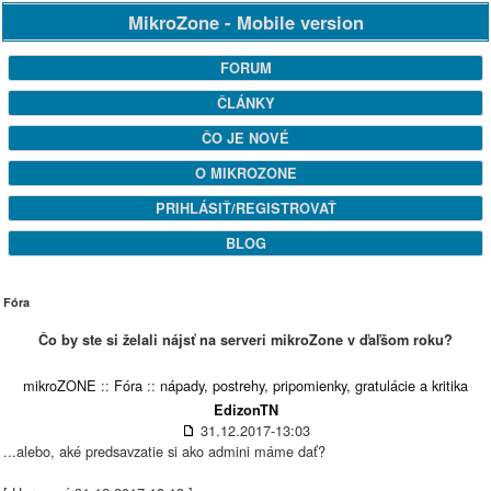
MikroZone - Mobile version
FORUM
ČLÁNKY
ČO JE NOVÉ
O MIKROZONE
PRIHLÁSIŤ/REGISTROVAŤ
BLOG
Fóra
Čo by ste si želali nájsť na serveri mikroZone v ďaľšom roku?
mikroZONE
::
Fóra
::
nápady, postrehy, pripomienky, gratulácie a kritika
EdizonTN
31.12.2017-13:03
...alebo, aké predsavzatie si ako admini máme dať?