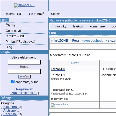
mikroZONE
Čo je nové
Sekcie
Forum
Najnovšie pribudlo na serveri mikroZONE
Články
novinky
lexikón
komentáre
do
Čo je nové
Fóra
O mikroZONE
mikroZONE
->
Fóra
-> svet obchodu ->
služb
Prihlásiť/Registrovať
Blog
Vitajte
Moderátori: EdizonTN, Dali2
Užívatelské meno:
Autor
Heslo:
EdizonTN
11.05.2016-2
EdizonTN
Osobné skú
ADMINISTRATOR
Zapamätaj si ma
[
Registrovať
]
Registrovaný člen #1
[
Zabudli ste heslo?
]
Registrovaný v: 23.07.2009-18:54
Články :
príspevkov: 687
kategórie
·
Škola hrou
(3)
·
Archívne
(1)
·
Recenzie
(23)