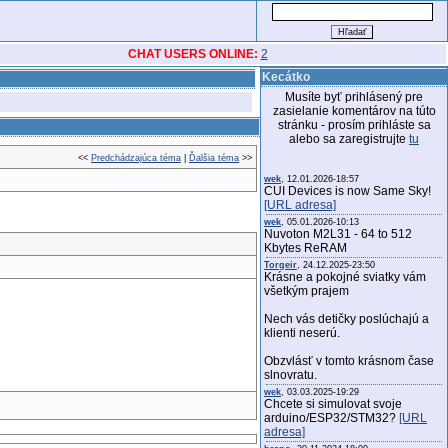
CHAT USERS ONLINE:
2
Kecátko
Musíte byť prihlásený pre
zasielanie komentárov na túto
stránku - prosím prihláste sa
alebo sa zaregistrujte
tu
<<
Predchádzajúca téma
|
Ďalšia téma
>>
wek
, 12.01.2026-18:57
CUI Devices is now Same Sky!
[URL adresa]
wek
, 05.01.2026-10:13
Nuvoton M2L31 - 64 to 512
Kbytes ReRAM
Torgeir
, 24.12.2025-23:50
Krásne a pokojné sviatky vám
všetkým prajem
Nech vás detičky poslúchajú a
klienti neserú.
Obzvlásť v tomto krásnom čase
slnovratu.
wek
, 03.03.2025-19:29
Chcete si simulovat svoje
arduino/ESP32/STM32?
[URL
adresa]