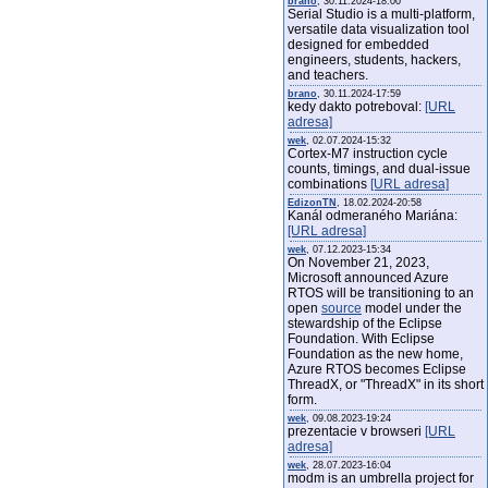
brano
, 30.11.2024-18:00
Serial Studio is a multi-platform,
versatile data visualization tool
designed for embedded
engineers, students, hackers,
and teachers.
brano
, 30.11.2024-17:59
kedy dakto potreboval:
[URL
adresa]
wek
, 02.07.2024-15:32
Cortex-M7 instruction cycle
counts, timings, and dual-issue
combinations
[URL adresa]
EdizonTN
, 18.02.2024-20:58
Kanál odmeraného Mariána:
[URL adresa]
wek
, 07.12.2023-15:34
On November 21, 2023,
Microsoft announced Azure
RTOS will be transitioning to an
open
source
model under the
stewardship of the Eclipse
Foundation. With Eclipse
Foundation as the new home,
Azure RTOS becomes Eclipse
ThreadX, or "ThreadX" in its short
form.
wek
, 09.08.2023-19:24
prezentacie v browseri
[URL
adresa]
wek
, 28.07.2023-16:04
modm is an umbrella project for