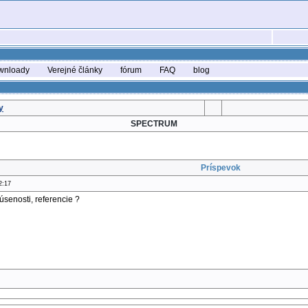
wnloady
Verejné články
fórum
FAQ
blog
y
SPECTRUM
Príspevok
2:17
senosti, referencie ?