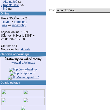
·
Ako na to?
(30)
·
Konštrukcie
(36)
·
Iné
(19)
Skok:
Online
Hostí: 35, Členov: 2 ...
slavo
-->
index.php
wek
-->
index.php
najviac online: 1369
(Členov: 6, Hostí: 1363) v
26.05.2023-12:18
Členov: 444
Najnovší člen:
skorab
členovia odporúčajú
Žirafoviny do každé rodiny
www.zirafoviny.cz
Ďalšie odkazy