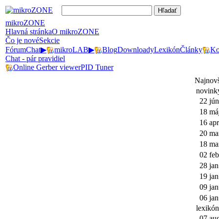
mikroZONE
Hlavná stránka
O mikroZONE
Čo je nové
Sekcie
Fórum
Chat
▶
mikroLAB
▶
Blog
Downloady
Lexikón
Články
Ko
Chat - pár pravidiel
Online Gerber viewer
PID Tuner
Najnovš
novink
22 jún
18 má
16 apr
20 ma
18 ma
02 feb
28 jan
19 jan
09 jan
06 jan
lexikón
07 au