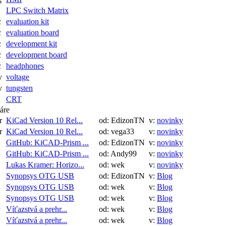
LPC Switch Matrix
c
evaluation kit
c
evaluation board
c
development kit
c
development board
c
headphones
v
voltage
v
tungsten
CRT
áre
r
KiCad Version 10 Rel...
od: EdizonTN
v:
novinky
r
KiCad Version 10 Rel...
od: vega33
v:
novinky
GitHub: KiCAD-Prism ...
od: EdizonTN
v:
novinky
GitHub: KiCAD-Prism ...
od: Andy99
v:
novinky
Lukas Kramer: Horizo...
od: wek
v:
novinky
Synopsys OTG USB
od: EdizonTN
v:
Blog
Synopsys OTG USB
od: wek
v:
Blog
Synopsys OTG USB
od: wek
v:
Blog
Víťazstvá a prehr...
od: wek
v:
Blog
Víťazstvá a prehr...
od: wek
v:
Blog