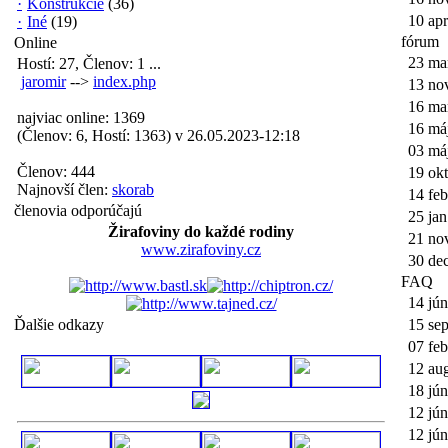
·
Konštrukcie
(36)
10 apr
·
Iné
(19)
fórum
Online
23 ma
Hostí: 27, Členov: 1 ...
jaromir
-->
index.php
13 no
16 ma
najviac online: 1369
16 má
(Členov: 6, Hostí: 1363) v 26.05.2023-12:18
03 má
Členov: 444
19 okt
Najnovší člen:
skorab
14 feb
členovia odporúčajú
25 jan
Žirafoviny do každé rodiny
21 no
www.zirafoviny.cz
30 de
FAQ
14 jún
Ďalšie odkazy
15 se
07 feb
12 au
18 jún
12 jún
12 jún