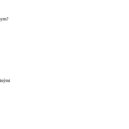
tnym?
 inými