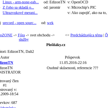
Linux - arm-none-eab...
od: EdizonTN
v: OpenOCD
p
Z čoho sa skladá o...
od: jaromir
v: Microchip's PIC
Ultrazvukové merani...
v: Ako zapojiť, ako na to,
j
srecord - open sourc...
od:
wek
roZONE
->
Fóra
-> svet obchodu ->
<<
Predchádzajúca téma
|
Ď
služby
Plošňáky.cz
tori: EdizonTN, Dali2
Autor
Príspevok
dizonTN
11.05.2016-22:16
dizonTN
Osobné skúsenosti, referencie ???
NISTRATOR
trovaný člen
#1
strovaný v:
.2009-18:54
pevkov: 687