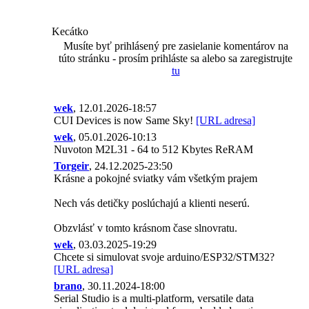
Kecátko
Musíte byť prihlásený pre zasielanie komentárov na
túto stránku - prosím prihláste sa alebo sa zaregistrujte
tu
wek
, 12.01.2026-18:57
CUI Devices is now Same Sky!
[URL adresa]
wek
, 05.01.2026-10:13
Nuvoton M2L31 - 64 to 512 Kbytes ReRAM
Torgeir
, 24.12.2025-23:50
Krásne a pokojné sviatky vám všetkým prajem
Nech vás detičky poslúchajú a klienti neserú.
Obzvlásť v tomto krásnom čase slnovratu.
wek
, 03.03.2025-19:29
Chcete si simulovat svoje arduino/ESP32/STM32?
[URL adresa]
brano
, 30.11.2024-18:00
Serial Studio is a multi-platform, versatile data