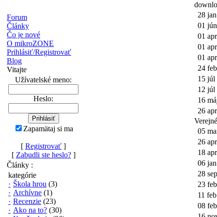
downl
28 jan
Forum
01 jún
Články
Čo je nové
01 apr
O mikroZONE
01 apr
Prihlásiť/Registrovať
01 apr
Blog
24 feb
Vitajte
15 júl
Užívatelské meno:
12 júl
Heslo:
16 má
26 apr
Verejné
Zapamätaj si ma
05 ma
26 apr
[
Registrovať
]
18 apr
[
Zabudli ste heslo?
]
06 jan
Články :
28 se
kategórie
·
Škola hrou
(3)
23 feb
·
Archívne
(1)
11 feb
·
Recenzie
(23)
08 feb
·
Ako na to?
(30)
16 no