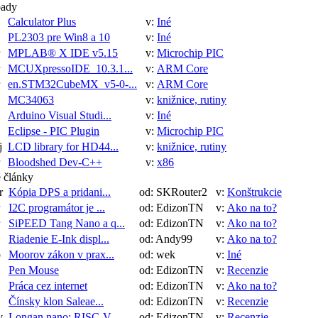
oady
Calculator Plus
v:
Iné
PL2303 pre Win8 a 10
v:
Iné
MPLAB® X IDE v5.15
v:
Microchip PIC
MCUXpressoIDE_10.3.1...
v:
ARM Core
en.STM32CubeMX_v5-0-...
v:
ARM Core
MC34063
v:
knižnice, rutiny
Arduino Visual Studi...
v:
Iné
Eclipse - PIC Plugin
v:
Microchip PIC
j
LCD library for HD44...
v:
knižnice, rutiny
Bloodshed Dev-C++
v:
x86
 články
r
Kópia DPS a pridani...
od: SKRouter2
v:
Konštrukcie
I2C programátor je ...
od: EdizonTN
v:
Ako na to?
SiPEED Tang Nano a q...
od: EdizonTN
v:
Ako na to?
Riadenie E-Ink displ...
od: Andy99
v:
Ako na to?
p
Moorov zákon v prax...
od: wek
v:
Iné
Pen Mouse
od: EdizonTN
v:
Recenzie
Práca cez internet
od: EdizonTN
v:
Ako na to?
Čínsky klon Saleae...
od: EdizonTN
v:
Recenzie
v
Longan nano: RISC-V ...
od: EdizonTN
v:
Recenzie