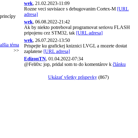
wek
, 21.02.2023-11:09
Rozne veci suvisiace s debugovanim Cortex-M
[URL
adresa]
 princípy
wek
, 06.08.2022-21:42
Ak by niekto potreboval programovat seriovu FLASH
pripojenu cez STM32, tak
[URL adresa]
wek
, 26.07.2022-13:50
alšia téma
Prispejte ku grafickej kniznici LVGL a mozete dostat
>>
zaplatene
[URL adresa]
EdizonTN
, 01.04.2022-07:34
@Feli0x: jop, pridal som to do komentárov k
článku
Ukázať všetky príspevky
(867)