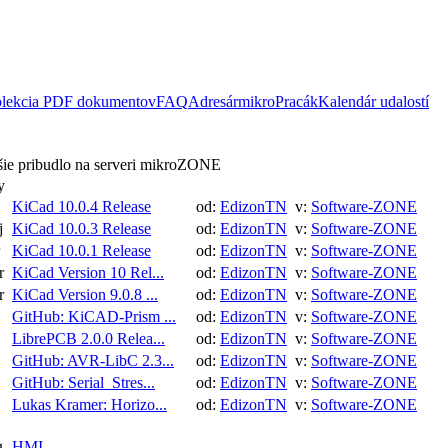
lekcia PDF dokumentov
FAQ
Adresár
mikroPracák
Kalendár udalostí
ie pribudlo na serveri mikroZONE
y
KiCad 10.0.4 Release
od:
EdizonTN
v:
Software-ZONE
j
KiCad 10.0.3 Release
od:
EdizonTN
v:
Software-ZONE
KiCad 10.0.1 Release
od:
EdizonTN
v:
Software-ZONE
r
KiCad Version 10 Rel...
od:
EdizonTN
v:
Software-ZONE
r
KiCad Version 9.0.8 ...
od:
EdizonTN
v:
Software-ZONE
GitHub: KiCAD-Prism ...
od:
EdizonTN
v:
Software-ZONE
LibrePCB 2.0.0 Relea...
od:
EdizonTN
v:
Software-ZONE
GitHub: AVR-LibC 2.3...
od:
EdizonTN
v:
Software-ZONE
GitHub: Serial_Stres...
od:
EdizonTN
v:
Software-ZONE
Lukas Kramer: Horizo...
od:
EdizonTN
v:
Software-ZONE
g
HMI