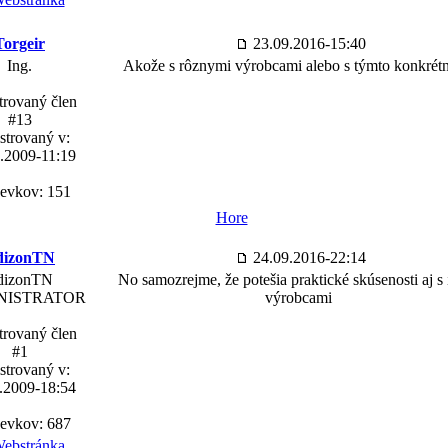
Torgeir
23.09.2016-15:40
Ing.
Akože s rôznymi výrobcami alebo s týmto konkré
trovaný člen
#13
strovaný v:
.2009-11:19
pevkov: 151
Hore
dizonTN
24.09.2016-22:14
dizonTN
No samozrejme, že potešia praktické skúsenosti aj s
NISTRATOR
výrobcami
trovaný člen
#1
strovaný v:
.2009-18:54
pevkov: 687