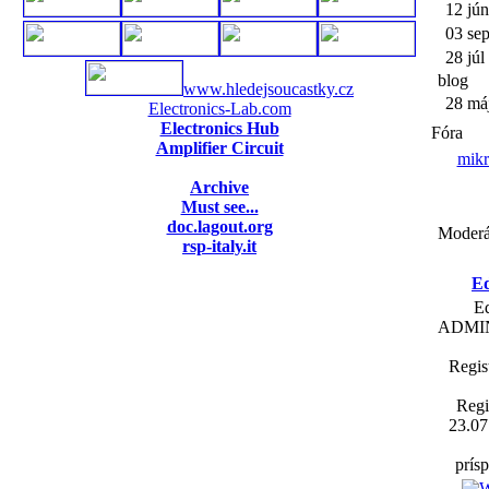
12 jún
03 se
28 júl
blog
www.hledejsoucastky.cz
28 má
Electronics-Lab.com
Electronics Hub
Fóra
Amplifier Circuit
mik
Archive
Must see...
doc.lagout.org
Moderá
rsp-italy.it
E
E
ADMI
Regis
Regi
23.07
prís