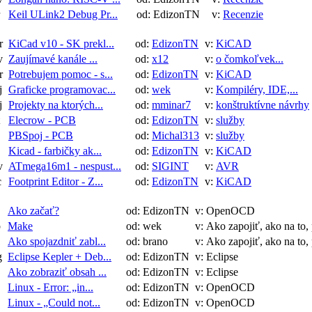
Keil ULink2 Debug Pr...
od: EdizonTN
v:
Recenzie
r
KiCad v10 - SK prekl...
od:
EdizonTN
v:
KiCAD
v
Zaujímavé kanále ...
od:
x12
v:
o čomkoľvek...
r
Potrebujem pomoc - s...
od:
EdizonTN
v:
KiCAD
j
Graficke programovac...
od:
wek
v:
Kompiléry, IDE,...
j
Projekty na ktorých...
od:
mminar7
v:
konštruktívne návrhy
Elecrow - PCB
od:
EdizonTN
v:
služby
PBSpoj - PCB
od:
Michal313
v:
služby
Kicad - farbičky ak...
od:
EdizonTN
v:
KiCAD
v
ATmega16m1 - nespust...
od:
SIGINT
v:
AVR
c
Footprint Editor - Z...
od:
EdizonTN
v:
KiCAD
Ako začať?
od: EdizonTN
v: OpenOCD
p
Make
od: wek
v: Ako zapojiť, ako na to,
Ako spojazdniť zabl...
od: brano
v: Ako zapojiť, ako na to,
g
Eclipse Kepler + Deb...
od: EdizonTN
v: Eclipse
Ako zobraziť obsah ...
od: EdizonTN
v: Eclipse
Linux - Error: „in...
od: EdizonTN
v: OpenOCD
Linux - „Could not...
od: EdizonTN
v: OpenOCD