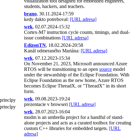
visualization tool designed for embedded engineers,
students, hackers, and teachers.
brano
, 30.11.2024-17:59
kedy dakto potreboval:
[URL adresa]
wek
, 02.07.2024-15:32
Cortex-M7 instruction cycle counts, timings, and dual-
issue combinations
[URL adresa]
EdizonTN
, 18.02.2024-20:58
Kanál odmeraného Mariána:
[URL adresa]
wek
, 07.12.2023-15:34
On November 21, 2023, Microsoft announced Azure
RTOS will be transitioning to an open
source
model
under the stewardship of the Eclipse Foundation. With
Eclipse Foundation as the new home, Azure RTOS
becomes Eclipse ThreadX, or "ThreadX" in its short
form.
wek
, 09.08.2023-19:24
 princípy
prezentacie v browseri
[URL adresa]
 princípy
wek
, 28.07.2023-16:04
modm is an umbrella project for a handful of stand-
alone projects and acts as a curated toolbox for creating
custom C++ libraries for embedded targets.
[URL
adresa]