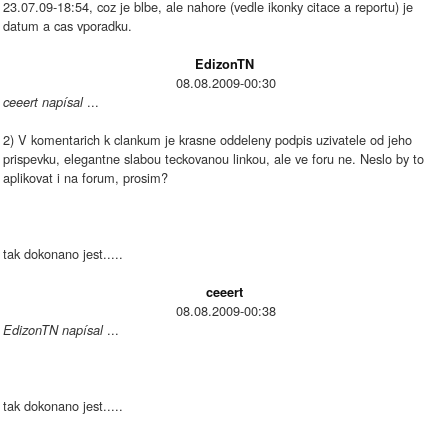
23.07.09-18:54, coz je blbe, ale nahore (vedle ikonky citace a reportu) je
datum a cas vporadku.
EdizonTN
08.08.2009-00:30
...
ceeert napísal
2) V komentarich k clankum je krasne oddeleny podpis uzivatele od jeho
prispevku, elegantne slabou teckovanou linkou, ale ve foru ne. Neslo by to
aplikovat i na forum, prosim?
tak dokonano jest.....
ceeert
08.08.2009-00:38
...
EdizonTN napísal
tak dokonano jest.....