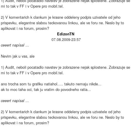
1) Audit, neboli pocatadlo navstev je zobrazene nejak splostene. Zobrazuje se
mi to tak v FF i v Opere pro mobil.tel.
2) V komentarich k clankum je krasne oddeleny podpis uzivatele od jeho
prispevku, elegantne slabou teckovanou linkou, ale ve foru ne. Neslo by to
aplikovat i na forum, prosim?
EdizonTN
07.08.2009-23:57
...
ceeert napísal
Nevim jak u vas, ale
1) Audit, neboli pocatadlo navstev je zobrazene nejak splostene. Zobrazuje se
mi to tak v FF i v Opere pro mobil.tel.
ano trocha som tu grafiku natiahol..... takuto nemaju nikde...
ak to moc taha oci, tak ju vratim do povodneho ratia...
...
ceeert napísal
2) V komentarich k clankum je krasne oddeleny podpis uzivatele od jeho
prispevku, elegantne slabou teckovanou linkou, ale ve foru ne. Neslo by to
aplikovat i na forum, prosim?