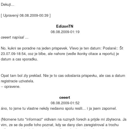
Dekuji...
[ Upravený 08.08.2009-00:39 ]
EdizonTN
08.08.2009-01:19
...
ceeert napísal
No, kukni se poradne na jeden prispevek. Vlevo je ten datum: Poslané:: Št
23.07.09-18:54, coz je blbe, ale nahore (vedle ikonky citace a reportu) je
datum a cas vporadku.
Opat tam bol zly preklad. Nie je to cas odoslania prispevku, ale cas a datum
registracie uzivatela.
-- opravene.
ceeert
08.08.2009-01:52
áno, to jsme tu vlastne nekdy nedavno spolu resili... i ja jsem zapomel.
(Nicmene tuto "informaci" vidivam na ruznych forech a prijde mi zbytecna. Ja
vim, ze se da podle toho poznat, kdy se dany clen zaregistroval a trochu