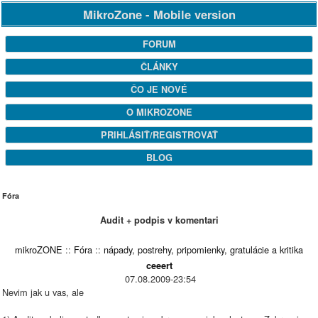
MikroZone - Mobile version
FORUM
ČLÁNKY
ČO JE NOVÉ
O MIKROZONE
PRIHLÁSIŤ/REGISTROVAŤ
BLOG
Fóra
Audit + podpis v komentari
mikroZONE
::
Fóra
::
nápady, postrehy, pripomienky, gratulácie a kritika
ceeert
07.08.2009-23:54
Nevim jak u vas, ale