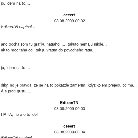
jo, idem na to....
ceeert
08.08.2009-00:02
...
EdizonTN napísal
ano trocha som tu grafiku natiahol..... takuto nemaju nikde...
ak to moc taha oci, tak ju vratim do povodneho ratia...
jo, idem na to....
diky. no je pravda, ze se na to pokazde zamerim, kdyz kolem prejedu ocima...
Ale proti gustu....
EdizonTN
08.08.2009-00:03
HAHA, no a o to ide!
ceeert
08.08.2009-00:04
...
EdizonTN napísal