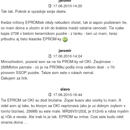
jaromir
17.06.2010-14:20
Tak tak. Pokrok si vyzaduje svoje obete.
Kedze miliony EPROMiek nikdy nebudem chciet, tak si aspon pozbieram tie,
co mam doma a ulozim si ich do krabice medzi ostatne cennosti. Tie ruske
kopie 2708 v bielom keramickom puzdre - z tanku - tam uz mam, teraz
pribudnu aj tieto klasicke EPROM-ky
jaromir
17.06.2010-14:24
Mimochodom, pozeral som sa na tie PROM-ky od OKI. Zaujimave -
256Mbitov pamate - co je na PROMku podla mna celkom dost - v 70-
pinovom SSOP puzdre. Takze som este v rukach nemal.
Dakujem za link.
slavo
17.06.2010-16:44
Tie EPROM od OKI su dost brutalne. Zopar kusov ako vzorky tu mam. A
videl som aj take, ku ktorym sa OKI nepriznava (ako je uz dobrym zvykom v
tomto biznise). 256Mb su este male. MR26V51253L je 512mb a robia myslim
aj 1Gb a vecsie. Ale inak to je tak. EPROM su mrtve. Cosi este budu robit
cinania doma ...