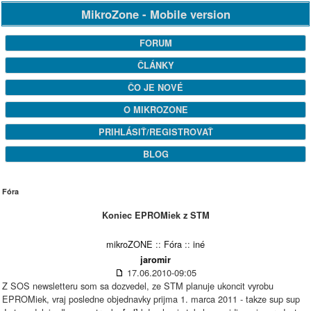
MikroZone - Mobile version
FORUM
ČLÁNKY
ČO JE NOVÉ
O MIKROZONE
PRIHLÁSIŤ/REGISTROVAŤ
BLOG
Fóra
Koniec EPROMiek z STM
mikroZONE
::
Fóra
::
iné
jaromir
17.06.2010-09:05
Z SOS newsletteru som sa dozvedel, ze STM planuje ukoncit vyrobu
EPROMiek, vraj posledne objednavky prijma 1. marca 2011 - takze sup sup