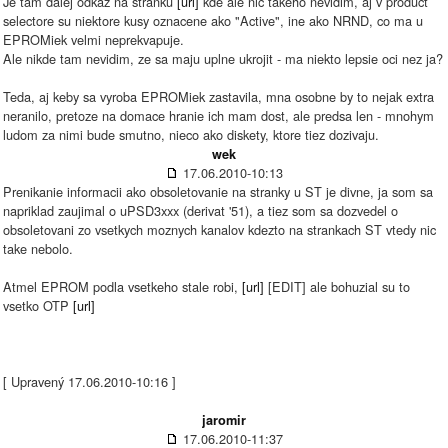
Je tam dalej odkaz na stranku
[url]
kde ale nic takeho nevidim, aj v product
selectore su niektore kusy oznacene ako "Active", ine ako NRND, co ma u
EPROMiek velmi neprekvapuje.
Ale nikde tam nevidim, ze sa maju uplne ukrojit - ma niekto lepsie oci nez ja?
Teda, aj keby sa vyroba EPROMiek zastavila, mna osobne by to nejak extra
neranilo, pretoze na domace hranie ich mam dost, ale predsa len - mnohym
ludom za nimi bude smutno, nieco ako diskety, ktore tiez dozivaju.
wek
17.06.2010-10:13
Prenikanie informacii ako obsoletovanie na stranky u ST je divne, ja som sa
napriklad zaujimal o uPSD3xxx (derivat '51), a tiez som sa dozvedel o
obsoletovani zo vsetkych moznych kanalov kdezto na strankach ST vtedy nic
take nebolo.
Atmel EPROM podla vsetkeho stale robi,
[url]
[EDIT] ale bohuzial su to
vsetko OTP
[url]
[ Upravený 17.06.2010-10:16 ]
jaromir
17.06.2010-11:37