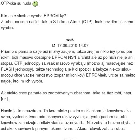
OTP-cka su nuda
Kto este vlastne vyraba EPROM-ky?
Z toho, co som nasiel, tak to ST-cko a Atmel (OTP), inak nevidim nijakeho
vyrobcu.
wek
17.06.2010-14:07
Priamo o pamate uz je asi mizivy zaujem, takze zrejme nikto iny (pred par
rokmi boli masovo dostupne EPROM NS/Fairchild ale uz po nich nie je ani
stopa). OTP jednocipy sa vsak masovo vyrabaju (mozno aj masovejsie nez
FLASH jednocipy), takze technologia je k dispozicii a kebyze niekto silou-
mocou chce vacsie mnozstvo (zopar milionikov) EPROMiek, urcite sa niekto
najde, kto im ich vyrobi.
Ak niekto chce pamate so zadrotovanym obsahom, take sa tiez robi, napr.
[url]
.
Horsie je to s puzdrom. To keramicke puzdro s okienkom je knowhow ako
svina, vysledok tvrdo odmakanych rokov vyvoja; a tymto padom sa toto
knowhow zahadzuje a nikdy viac sa uz nevrati... Nie zeby to hrozne chybalo -
asi ako knowhow k parnym lokomotivam... Akurat clovek zatlaca slzu...