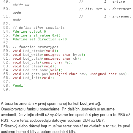
// 1 - entire
shift ON
// bit1 set 0 - decrement
mode
// 1 - increment
mode
// define other constants
#define output 0
#define init_value 0x03
#define set_direction 0xF0
// function prototypes
void
Lcd_strobe
(
void
)
;
void
Lcd_write
(
unsigned
char
byte
)
;
void
Lcd_putch
(
unsigned
char
ch
)
;
void
Lcd_puts
(
const
char
*
s
)
;
void
Lcd_clear
(
void
)
;
void
Lcd_ret_home
(
void
)
;
void
Lcd_goto_pos
(
unsigned
char
row
,
unsigned
char
pos
)
;
void
Lcd_init
(
void
)
;
#endif
A teraz ku zmenám v prvej spomínanej funkcii
.
Lcd_write()
Oneskorovaciu funkciu ponecháme. Pri ďalších úpravách si musíme
uvedomiť, že v tejto chvíli už využívame len spodné 4 piny portu a to RB0 až
RB3, ktoré teraz zodpovedajú dátovým vodičom DB4 až DB7.
Príkazový alebo dátový bajt musíme teraz poslať na dvakrát a to tak, že prvé
pošleme horné 4 bity a potom spodné 4 bity.