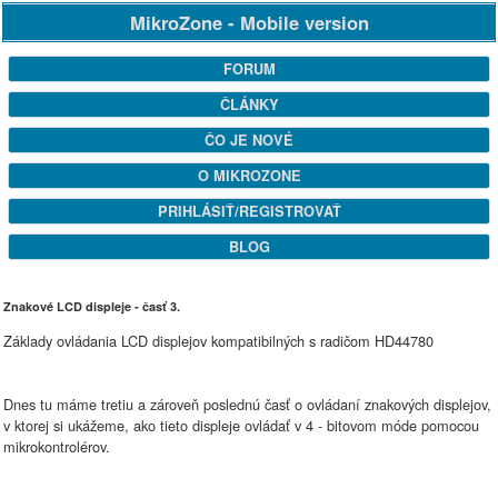
MikroZone - Mobile version
FORUM
ČLÁNKY
ČO JE NOVÉ
O MIKROZONE
PRIHLÁSIŤ/REGISTROVAŤ
BLOG
Znakové LCD displeje - časť 3.
Základy ovládania LCD displejov kompatibilných s radičom HD44780
Dnes tu máme tretiu a zároveň poslednú časť o ovládaní znakových displejov,
v ktorej si ukážeme, ako tieto displeje ovládať v 4 - bitovom móde pomocou
mikrokontrolérov.