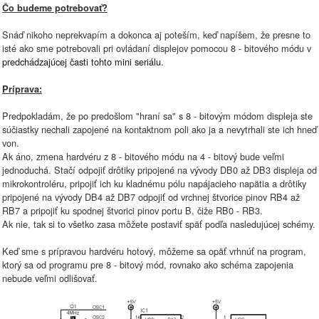
Čo budeme potrebovať?
Snáď nikoho neprekvapím a dokonca aj poteším, keď napíšem, že presne to
isté ako sme potrebovali pri ovládaní displejov pomocou 8 - bitového módu v
predchádzajúcej časti tohto mini seriálu
.
Príprava:
Predpokladám, že po predošlom "hraní sa" s 8 - bitovým módom displeja ste
súčiastky nechali zapojené na kontaktnom poli ako ja a nevytrhali ste ich hneď
von.
Ak áno, zmena hardvéru z 8 - bitového módu na 4 - bitový bude veľmi
jednoduchá. Stačí odpojiť drôtiky pripojené na vývody DB0 až DB3 displeja od
mikrokontroléru, pripojiť ich ku kladnému pólu napájacieho napätia a drôtiky
pripojené na vývody DB4 až DB7 odpojiť od vrchnej štvorice pinov RB4 až
RB7 a pripojiť ku spodnej štvorici pinov portu B, čiže RB0 - RB3.
Ak nie, tak si to všetko zasa môžete postaviť späť podľa nasledujúcej schémy.
Keď sme s prípravou hardvéru hotový, môžeme sa opäť vrhnúť na program,
ktorý sa od programu pre 8 - bitový mód, rovnako ako schéma zapojenia
nebude veľmi odlišovať.