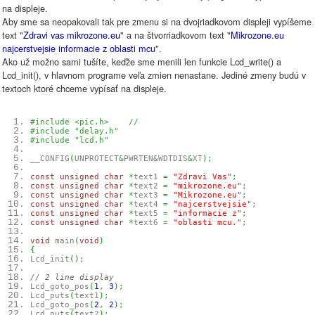
na displeje.
Aby sme sa neopakovali tak pre zmenu si na dvojriadkovom displeji vypíšeme
text "
Zdravi vas mikrozone.eu
" a na štvorriadkovom text "
Mikrozone.eu
najcerstvejsie informacie z oblasti mcu
".
Ako už možno sami tušíte, keďže sme menili len funkcie Lcd_write() a
Lcd_init(), v hlavnom programe veľa zmien nenastane. Jediné zmeny budú v
textoch ktoré chceme vypísať na displeje.
#include <pic.h> //
#include "delay.h"
#include "lcd.h"
__CONFIG
(
UNPROTECT
&
PWRTEN
&
WDTDIS
&
XT
)
;
const
unsigned
char
*
text1
=
"Zdravi Vas"
;
const
unsigned
char
*
text2
=
"mikrozone.eu"
;
const
unsigned
char
*
text3
=
"Mikrozone.eu"
;
const
unsigned
char
*
text4
=
"najcerstvejsie"
;
const
unsigned
char
*
text5
=
"informacie z"
;
const
unsigned
char
*
text6
=
"oblasti mcu."
;
void
main
(
void
)
{
Lcd_init
(
)
;
// 2 line display
Lcd_goto_pos
(
1
,
3
)
;
Lcd_puts
(
text1
)
;
Lcd_goto_pos
(
2
,
2
)
;
Lcd_puts
(
text2
)
;