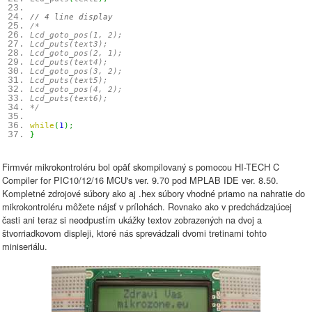
// 4 line display
/*
Lcd_goto_pos(1, 2);
Lcd_puts(text3);
Lcd_goto_pos(2, 1);
Lcd_puts(text4);
Lcd_goto_pos(3, 2);
Lcd_puts(text5);
Lcd_goto_pos(4, 2);
Lcd_puts(text6);
*/
while
(
1
)
;
}
Firmvér mikrokontroléru bol opäť skompilovaný s pomocou HI-TECH C
Compiler for PIC10/12/16 MCU's ver. 9.70 pod MPLAB IDE ver. 8.50.
Kompletné zdrojové súbory ako aj .hex súbory vhodné priamo na nahratie do
mikrokontroléru môžete nájsť v prílohách. Rovnako ako v predchádzajúcej
časti ani teraz si neodpustím ukážky textov zobrazených na dvoj a
štvorriadkovom displeji, ktoré nás sprevádzali dvomi tretinami tohto
miniseriálu.