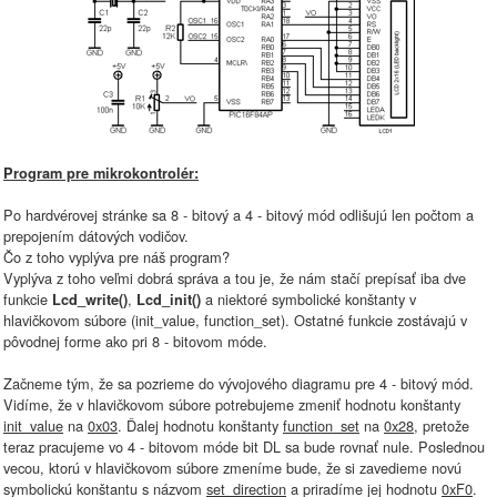
Program pre mikrokontrolér:
Po hardvérovej stránke sa 8 - bitový a 4 - bitový mód odlišujú len počtom a
prepojením dátových vodičov.
Čo z toho vyplýva pre náš program?
Vyplýva z toho veľmi dobrá správa a tou je, že nám stačí prepísať iba dve
funkcie
,
a niektoré symbolické konštanty v
Lcd_write()
Lcd_init()
hlavičkovom súbore (init_value, function_set). Ostatné funkcie zostávajú v
pôvodnej forme ako pri 8 - bitovom móde.
Začneme tým, že sa pozrieme do vývojového diagramu pre 4 - bitový mód.
Vidíme, že v hlavičkovom súbore potrebujeme zmeniť hodnotu konštanty
init_value
na
0x03
. Ďalej hodnotu konštanty
function_set
na
0x28
, pretože
teraz pracujeme vo 4 - bitovom móde bit DL sa bude rovnať nule. Poslednou
vecou, ktorú v hlavičkovom súbore zmeníme bude, že si zavedieme novú
symbolickú konštantu s názvom
set_direction
a priradíme jej hodnotu
0xF0
.