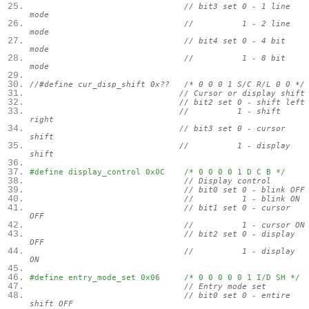
// bit3 set 0 - 1 line
mode
// 1 - 2 line
mode
// bit4 set 0 - 4 bit
mode
// 1 - 8 bit
mode
//#define cur_disp_shift 0x?? /* 0 0 0 1 S/C R/L 0 0 */
// Cursor or display shift
// bit2 set 0 - shift left
// 1 - shift
right
// bit3 set 0 - cursor
shift
// 1 - display
shift
#define display_control 0x0C /* 0 0 0 0 1 D C B */
// Display control
// bit0 set 0 - blink OFF
// 1 - blink ON
// bit1 set 0 - cursor
OFF
// 1 - cursor ON
// bit2 set 0 - display
OFF
// 1 - display
ON
#define entry_mode_set 0x06 /* 0 0 0 0 0 1 I/D SH */
// Entry mode set
// bit0 set 0 - entire
shift OFF