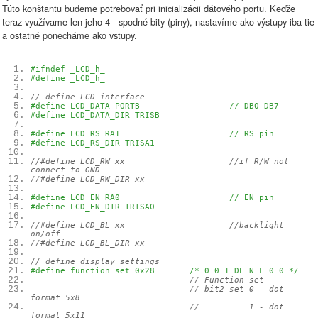
Túto konštantu budeme potrebovať pri inicializácii dátového portu. Keďže
teraz využívame len jeho 4 - spodné bity (piny), nastavíme ako výstupy iba tie
a ostatné ponecháme ako vstupy.
#ifndef _LCD_h_
#define _LCD_h_
// define LCD interface
#define LCD_DATA PORTB // DB0-DB7
#define LCD_DATA_DIR TRISB
#define LCD_RS RA1 // RS pin
#define LCD_RS_DIR TRISA1
//#define LCD_RW xx //if R/W not
connect to GND
//#define LCD_RW_DIR xx
#define LCD_EN RA0 // EN pin
#define LCD_EN_DIR TRISA0
//#define LCD_BL xx //backlight
on/off
//#define LCD_BL_DIR xx
// define display settings
#define function_set 0x28 /* 0 0 1 DL N F 0 0 */
// Function set
// bit2 set 0 - dot
format 5x8
// 1 - dot
format 5x11