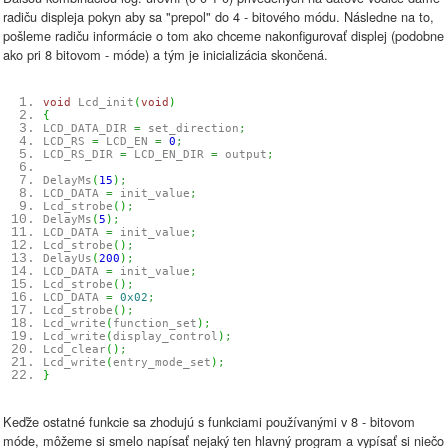
radiču displeja pokyn aby sa "prepol" do 4 - bitového módu. Následne na to,
pošleme radiču informácie o tom ako chceme nakonfigurovať displej (podobne
ako pri 8 bitovom - móde) a tým je inicializácia skončená.
void
Lcd_init
(
void
)
{
LCD_DATA_DIR
=
set_direction
;
LCD_RS
=
LCD_EN
=
0
;
LCD_RS_DIR
=
LCD_EN_DIR
=
output
;
DelayMs
(
15
)
;
LCD_DATA
=
init_value
;
Lcd_strobe
(
)
;
DelayMs
(
5
)
;
LCD_DATA
=
init_value
;
Lcd_strobe
(
)
;
DelayUs
(
200
)
;
LCD_DATA
=
init_value
;
Lcd_strobe
(
)
;
LCD_DATA
=
0x02
;
Lcd_strobe
(
)
;
Lcd_write
(
function_set
)
;
Lcd_write
(
display_control
)
;
Lcd_clear
(
)
;
Lcd_write
(
entry_mode_set
)
;
}
Keďže ostatné funkcie sa zhodujú s funkciami používanými v 8 - bitovom
móde, môžeme si smelo napísať nejaký ten hlavný program a vypísať si niečo