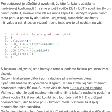
Pre budúcnosť je dôležité si uvedomiť, že táto funkcia je závislá na
hardvérovej konfigurácii (my sme pripojili vodiče DB4 - DB7 k spodným štyrom
pinom portu B, rovnako sme ich ale mohli zapojiť ku vrchným štyrom pinom
tohto portu a potom by ale funkcia Lcd_write(), symbolické konštanty
init_value a set_direction vyzerali trochu inak, ako to už nechám na vás).
void
Lcd_write
(
unsigned
char
byte
)
{
DelayUs
(
43
)
;
LCD_DATA
=
(
(
byte
>>
4
)
&
0x0F
)
;
Lcd_strobe
(
)
;
LCD_DATA
=
(
byte
&
0x0F
)
;
Lcd_strobe
(
)
;
}
S funkciou Lcd_write() sme hotový a teraz si podáme funkciu pre inicializáciu
displeja.
Najprv inicializujeme dátový port a riadiace piny mikrokontroléra.
Opäť nahliadneme do vývojového diagramu v nám z minulej časti známom
datasheete rodiny BC1602A, teraz však do časti
12-5.5.2 4-bit interface
.
Vidíme z neho, že opäť musíme minimálne 15ms čakať a následne poslať na
dátové vodiče 3 krát rovnakú kombináciu log. úrovní (0 0 1 1) s určitými
oneskoreniami, ako to bolo pri 8 - bitovom móde, v ktorom sa displej
momentálne ešte nachádza.
Ďalšou kombináciou log. úrovní (0 0 1 0) privedených na dátové vodiče dáme