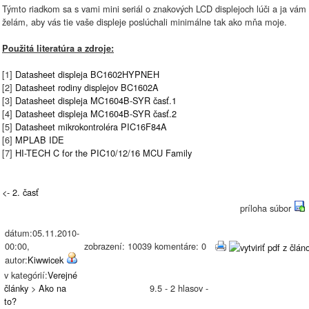
Týmto riadkom sa s vami mini seriál o znakových LCD displejoch lúči a ja vám
želám, aby vás tie vaše displeje poslúchali minimálne tak ako mňa moje.
Použitá literatúra a zdroje:
[1]
Datasheet displeja BC1602HYPNEH
[2]
Datasheet rodiny displejov BC1602A
[3]
Datasheet displeja MC1604B-SYR časť.1
[4]
Datasheet displeja MC1604B-SYR časť.2
[5]
Datasheet mikrokontroléra PIC16F84A
[6]
MPLAB IDE
[7]
HI-TECH C for the PIC10/12/16 MCU Family
<- 2. časť
príloha súbor
dátum:05.11.2010-
00:00,
zobrazení: 10039 komentáre: 0
autor:
Kiwwicek
v kategórií:
Verejné
články
>
Ako na
9.5 - 2 hlasov -
to?