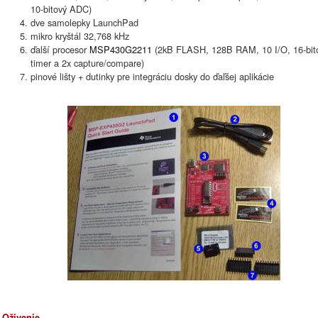
10-bitový ADC)
dve samolepky LaunchPad
mikro kryštál 32,768 kHz
ďalší procesor
MSP430G2211
(2kB FLASH, 128B RAM, 10 I/O, 16-bit
timer a 2x capture/compare)
pinové lišty + dutinky pre integráciu dosky do ďaľšej aplikácie
Oživenie