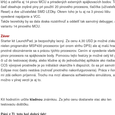
kHz) a zahŕňa aj 14 pinov MCU a priradených externých spájkovacích bodov. Tr
časť obsahuje zvyšné piny pri použití 20 pinového procesora, tlačítka (užívateľ
Reset) a dve užívateľské SMD LEDky. Okrem toho je tu aj na 3 pinovú lištu
vyvedené napájanie a VCC.
Takže teoreticky by sa dala doska rozstrihnúť a oddeliť tak samotný debugger,
variantu 14 pinového MCU.
Záver
Starter kit LaunchPad, je bezpochyby lacný. Za cenu 4,30 USD je možné získ
nielen programátor MSP430 procesorov (pri onom strihu DPS) ale aj malú hra
prvotné oboznámenie sa s prácou týchto procesorov. Cením si vyvedenie všet
pinov procesora na spájkovacie body. Pomocou tejto featúry je možné celý kit 
či už do testovacej dosky, alebo kľudne aj do jednoduchšej aplikácie ako riadiac
CCS vývojové prostredie je po inštalácii okamžite k dispozícii, čo sa pri samo
Eclipse moc často nestáva (nutnosť prvotného nakonfuigurovania). Práca v ň
mi zdá celkom príjemná. Trochu ma mrzí absencia softwérového simulátora, a
možno v plnej verzii je aj to.
Kit hodnotím určite
známkou. Za jeho cenu dostanete viac ako len
kladnou
testovaciu doštičku.
Páni z TI, toto bol dobrý ťah!