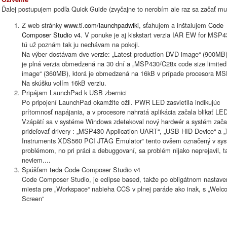
Ďalej postupujem podľa Quick Guide (zvyčajne to nerobím ale raz sa začať mu
Z web stránky
www.ti.com/launchpadwiki
, sťahujem a inštalujem
Code
Composer Studio v4
. V ponuke je aj kiskstart verzia IAR EW for MSP4
tú už poznám tak ju nechávam na pokoji.
Na výber dostávam dve verzie: „Latest production DVD image“ (900MB)
je plná verzia obmedzená na 30 dní a „MSP430/C28x code size limited
image“ (360MB), ktorá je obmedzená na 16kB v prípade procesora M
Na skúšku volím 16kB verziu.
Pripájam LaunchPad k USB zbernici
Po pripojení LaunchPad okamžite ožil. PWR LED zasvietila indikujúc
prítomnosť napájania, a v procesore nahratá aplikácia začala blikať LE
Vzápätí sa v systéme Windows zdetekoval nový hardwér a systém zača
prideľovať drivery : „MSP430 Application UART“, „USB HID Device“ a „
Instruments XDS560 PCI JTAG Emulator“ tento ovšem označený v sy
problémom, no pri práci a debuggovaní, sa problém nijako neprejavil, t
neviem....
Spúšťam teda Code Composer Studio v4
Code Composer Studio, je eclipse based, takže po obligátnom nastave
miesta pre „Workspace“ nabieha CCS v plnej paráde ako inak, s „Wel
Screen“