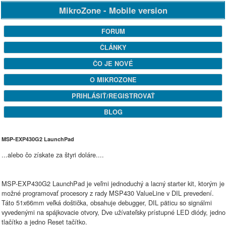
MikroZone - Mobile version
FORUM
ČLÁNKY
ČO JE NOVÉ
O MIKROZONE
PRIHLÁSIŤ/REGISTROVAŤ
BLOG
MSP-EXP430G2 LaunchPad
...alebo čo získate za štyri doláre....
MSP-EXP430G2 LaunchPad je veľmi jednoduchý a lacný starter kit, ktorým je
možné programovať procesory z rady MSP430 ValueLine v DIL prevedení.
Táto 51x66mm veľká doštička, obsahuje debugger, DIL päticu so signálmi
vyvedenými na spájkovacie otvory, Dve užívateľsky prístupné LED diódy, jedno
tlačítko a jedno Reset tačítko.