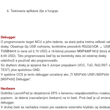
Testovacia aplikácia žije a funguje.
Debugger
O programovanie target MCU a jeho ladenie, sa stará jedna tretina veľkosti cel
dosky. Obsahuje čip USB rozhrania, konktrétne prevodník RS232/IrDA ↔ US
TUSB3410
(v cene od 2,70 USD) a 16-bitový procesor
MSP430F1612
(ktorý s
8,55 USD). Táto programovacia časť by sa teoreticky dala od ostatnej dosky
odstrihnúť a používať ako programovadlo.
So zbytkom dosky je spojená iba 5 Jumper prepojkami (VCC, TxD, RxD,RST 
TEST) plus spoločnou GND.
V systéme CCS je tento debugger označený ako „TI MSP430 USB1/MSP430
[MSP430] Debugger“.
Hardware
Doštička LaunchPad je obojstranná DPS s červenou nespájkovateľnou maskou
popisom. Je delená (naznačenými čiarkami) na tri časti. Prvá časť je už zmien
debugger.
V druhej časti sa nachádza miesto pre osadenie externého kryštálu (aj dodáva