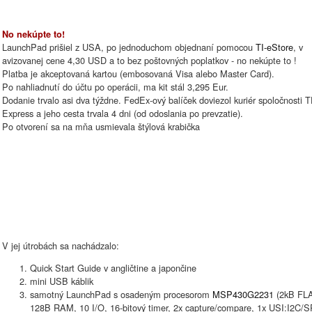
No nekúpte to!
LaunchPad prišiel z USA, po jednoduchom objednaní pomocou
TI-eStore
, v
avizovanej cene 4,30 USD a to bez poštovných poplatkov - no nekúpte to !
Platba je akceptovaná kartou (embosovaná Visa alebo Master Card).
Po nahliadnutí do účtu po operácii, ma kit stál 3,295 Eur.
Dodanie trvalo asi dva týždne. FedEx-ový balíček doviezol kuriér spoločnosti 
Express a jeho cesta trvala 4 dni (od odoslania po prevzatie).
Po otvorení sa na mňa usmievala štýlová krabička
V jej útrobách sa nachádzalo:
Quick Start Guide v angličtine a japončine
mini USB káblik
samotný LaunchPad s osadeným procesorom
MSP430G2231
(2kB FL
128B RAM, 10 I/O, 16-bitový timer, 2x capture/compare, 1x USI:I2C/SP