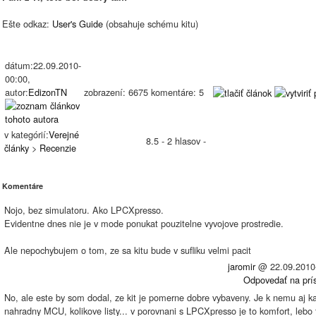
Ešte odkaz:
User's Guide
(obsahuje schému kitu)
dátum:22.09.2010-
00:00,
autor:
EdizonTN
zobrazení: 6675 komentáre: 5
v kategórií:
Verejné
8.5 - 2 hlasov -
články
>
Recenzie
Komentáre
Nojo, bez simulatoru. Ako LPCXpresso.
Evidentne dnes nie je v mode ponukat pouzitelne vyvojove prostredie.
Ale nepochybujem o tom, ze sa kitu bude v sufliku velmi pacit
jaromir
@
22.09.2010
Odpovedať na prí
No, ale este by som dodal, ze kit je pomerne dobre vybaveny. Je k nemu aj ka
nahradny MCU, kolikove listy... v porovnani s LPCXpresso je to komfort, lebo