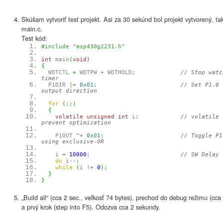
Skúšam vytvoriť test projekt. Asi za 30 sekúnd bol projekt vytvorený, tak
main.c.
Test kód:
#include "msp430g2231.h"
int
main
(
void
)
{
WDTCTL
=
WDTPW
+
WDTHOLD
;
// Stop watc
timer
P1DIR
|=
0x01
;
// Set P1.0 
output direction
for
(
;;
)
{
volatile
unsigned
int
i
;
// volatile 
prevent optimization
P1OUT
^=
0x01
;
// Toggle P1
using exclusive-OR
i
=
10000
;
// SW Delay
do
i
--;
while
(
i
!=
0
)
;
}
}
„Build all“ (cca 2 sec., veľkosť 74 bytes), prechod do debug režimu (cca 
a prvý krok (step into F5). Odozva cca 2 sekundy.