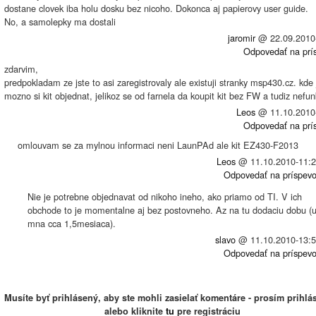
dostane clovek iba holu dosku bez nicoho. Dokonca aj papierovy user guide.
No, a samolepky ma dostali
jaromir
@
22.09.2010
Odpovedať na prí
zdarvim,
predpokladam ze jste to asi zaregistrovaly ale existuji stranky msp430.cz. kde 
mozno si kit objednat, jelikoz se od farnela da koupit kit bez FW a tudiz nefu
Leos
@
11.10.2010
Odpovedať na prí
omlouvam se za mylnou informaci neni LaunPAd ale kit EZ430-F2013
Leos
@
11.10.2010-11:
Odpovedať na príspev
Nie je potrebne objednavat od nikoho ineho, ako priamo od TI. V ich
obchode to je momentalne aj bez postovneho. Az na tu dodaciu dobu (
mna cca 1,5mesiaca).
slavo
@
11.10.2010-13:
Odpovedať na príspev
Musíte byť prihlásený, aby ste mohli zasielať komentáre - prosím prihlás
alebo kliknite
tu
pre registráciu