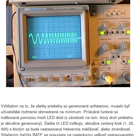
Vzhľadom na to, že všetky priebehy sú generované softwarovo, muselo byť
užívateľské rozhranie obmedzené na minimum. Príslušné funkcie sú
indikované pomocou troch LED diód (v závislosti na tom, ktorý druh priebehu
je aktuálne generovaný). Ďalšie tri LED indikujú, aktuálne zvolený krok (1, 25,
500) s ktorým sa bude nastavovaná frekvencia zväčšovať, alebo zmenšovať.
Stlačením tlačítla RATE sa posuniete na nasledujúcu veľkosť nastavovacieho