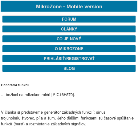
MikroZone - Mobile version
FORUM
ČLÁNKY
ČO JE NOVÉ
O MIKROZONE
PRIHLÁSIŤ/REGISTROVAŤ
BLOG
Generátor funkcií
... bežiaci na mikrokontroléri [PIC16F870].
V článku si predstavíme generátor základných funkcií: sínus,
trojúholník, štvorec, píla a šum. Jeho ďaľšími funkciami sú časové spúšťanie
funkcií (burst) a rozmietanie základných signálov.