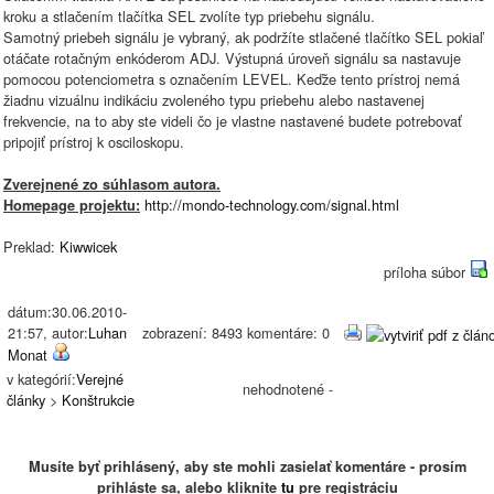
kroku a stlačením tlačítka SEL zvolíte typ priebehu signálu.
Samotný priebeh signálu je vybraný, ak podržíte stlačené tlačítko SEL pokiaľ
otáčate rotačným enkóderom ADJ. Výstupná úroveň signálu sa nastavuje
pomocou potenciometra s označením LEVEL. Keďže tento prístroj nemá
žiadnu vizuálnu indikáciu zvoleného typu priebehu alebo nastavenej
frekvencie, na to aby ste videli čo je vlastne nastavené budete potrebovať
pripojiť prístroj k osciloskopu.
Zverejnené zo súhlasom autora.
http://mondo-technology.com/signal.html
Homepage projektu:
Preklad:
Kiwwicek
príloha súbor
dátum:30.06.2010-
21:57, autor:
Luhan
zobrazení: 8493 komentáre: 0
Monat
v kategórií:
Verejné
nehodnotené -
články
>
Konštrukcie
Musíte byť prihlásený, aby ste mohli zasielať komentáre - prosím
prihláste sa, alebo kliknite
tu
pre registráciu