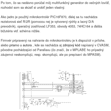
Po tom, čo sa nedávno porúčal môj multifunkčný generátor do večných lovíšť,
rozhodol som sa skúsiť si urobiť jeden vlastný.
Ako jadro je použitý mikrokontrolér PIC16F870, ďalej sa tu nachádza
rezistorová sieť R/2R (pomocou nej je vytvorený rýchly a lacný D/A
prevodník), operačný zosilňovač LF353, obvody 4053, 74HC164 a ďalšia
bižutéria viď. schéma nižšie.
Firmvér pripravený na nahranie do mikrokontroléru je k dispozícii v prílohe,
alebo
priamo u autora
, kde sa nachádza aj
zdrojový kód
napísaný v CVASM,
pôvodne pochádzajúci od Parallaxu (čo značí, že v MPLABE ho prípadný
záujemci neskompilujú, resp. skompilujú, ale po prepísaní do MPASM).