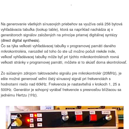
Na generovanie všetkých sínusových priebehov sa využíva celá 256 bytová
vyhľadávacia tabuľka (lookup table), ktorá sa napríklad nachádza aj v
generátoroch signálov založených na princípe priamej digitálnej syntézy
(
direct digital synthesis
).
Čo sa týka veľkosti vyhľadávacej tabuľky v programovej pamäti daného
mikrokontroléra, narozdiel od toho čo ste už možno počuli niekde inde,
veľkosť vyhľadávacej tabuľky môže byť pri týchto mikrokontroléroch rovná
veľkosti stránky v programovej pamäti, môžete si to skúsiť doma skontrolovať.
Zo súčasným zdrojom taktovacieho signálu pre mikrokontrolér (20MHz), je
ešte možné generovať veľmi čistý sínusový signál pri frekvenciách s
hodnotami niečo nad 60kHz. Frekvencia je nastaviteľná v krokoch 1, 25 a
500Hz. Generátor je schopný vyrábať frekvencie s presnosťou blížiacou sa
jednému Hertzu (1Hz).