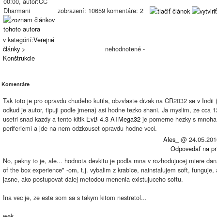
00:00, autor:CC
Dharmani
zobrazení: 10659 komentáre: 2
v kategórií:
Verejné
články
>
nehodnotené -
Konštrukcie
Komentáre
Tak toto je pro opravdu chudeho kutila, obzvlaste drzak na CR2032 se v Indii
odkud je autor, tipuji podle jmena) asi hodne tezko shani. Ja myslim, ze cca 
usetri snad kazdy a tento kitik
EvB 4.3 ATMega32
je pomerne hezky s mnoha
periferiemi a jde na nem odzkouset opravdu hodne veci.
Ales_
@
24.05.201
Odpovedať na pr
No, pekny to je, ale... hodnota devkitu je podla mna v rozhodujucej miere dan
of the box experience" -om, t.j. vybalim z krabice, nainstalujem soft, funguje, 
jasne, ako postupovat dalej metodou menenia existujuceho softu.
Ina vec je, ze este som sa s takym kitom nestretol...
wek