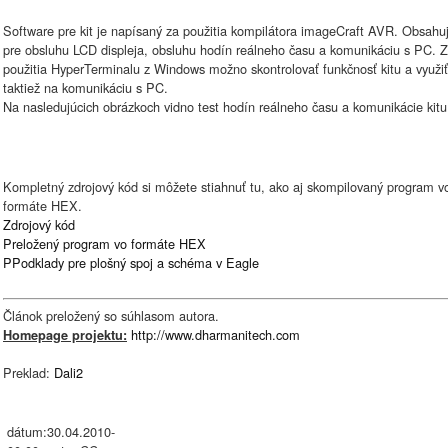
Software pre kit je napísaný za použitia kompilátora imageCraft AVR. Obsahu
pre obsluhu LCD displeja, obsluhu hodín reálneho času a komunikáciu s PC. 
použitia HyperTerminalu z Windows možno skontrolovať funkčnosť kitu a využi
taktiež na komunikáciu s PC.
Na nasledujúcich obrázkoch vidno test hodín reálneho času a komunikácie kitu
Kompletný zdrojový kód si môžete stiahnuť tu, ako aj skompilovaný program v
formáte HEX.
Zdrojový kód
Preložený program vo formáte HEX
PPodklady pre plošný spoj a schéma v Eagle
Článok preložený so súhlasom autora.
http://www.dharmanitech.com
Homepage projektu:
Preklad:
Dali2
dátum:30.04.2010-