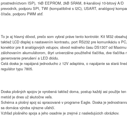
prostredníctvom ISP), 1kB EEPROM, 2kB SRAM, 8-kanálový 10-bitový A/D
prevodník, podporu SPI, TWI (kompatibilné s I2C), USART, analógový kompar
čítače, podporu PWM atď.
To je aj hlavný dôvod, prečo som vybral práve tento kontrolér. Kit M32 obsahu
taktiež LCD displej s nastavením kontrastu, port RS232 pre komunikáciu s PC
konektor pre 8 analógových vstupov, obvod reálneho času DS1307 od Maximu
zálohovaním akumulátorom, štyri univerzálne použiteľné tlačítka, dve tlačítka 
generovanie prerušení a LED diódu.
Celá doska je napájaná jednoducho z 12V adaptéra, o napájanie sa stará line
regulátor typu 7805.
Doska plošných spojov je vyrobená taktiež doma, postup každý asi použije ten 
metód je dnes už skutočne veľa.
Schéma a plošný spoj sú spracované v programe Eagle. Doska je jednostrann
sa domáca výroba výrazne uľahčí.
Vzhľad plošného spoja a jeho osadnie je zrejmé z nasledujúcich obrázkov.