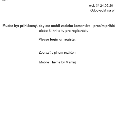
wek
@
24.05.201
Odpovedať na pr
Musíte byť prihlásený, aby ste mohli zasielať komentáre - prosím prihlá
alebo kliknite
tu
pre registráciu
Please
login
or
register
.
Zobraziť v plnom rozlíšení
Mobile Theme by Martinj