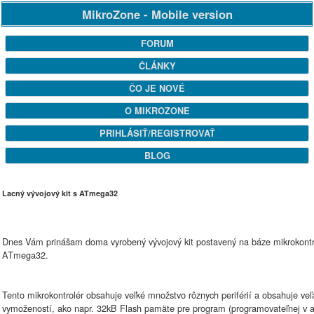
MikroZone - Mobile version
FORUM
ČLÁNKY
ČO JE NOVÉ
O MIKROZONE
PRIHLÁSIŤ/REGISTROVAŤ
BLOG
Lacný vývojový kit s ATmega32
Dnes Vám prinášam doma vyrobený vývojový kit postavený na báze mikrokontr
ATmega32.
Tento mikrokontrolér obsahuje veľké množstvo rôznych periférií a obsahuje veľ
vymožeností, ako napr. 32kB Flash pamäte pre program (programovateľnej v ap