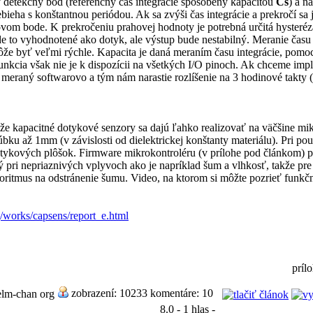
ý detekčný bod (referenčný čas integrácie spôsobený kapacitou
Cs
) a n
ieha s konštantnou periódou. Ak sa zvýši čas integrácie a prekročí sa 
m bode. K prekročeniu prahovej hodnoty je potrebná určitá hysteréza
de to vyhodnotené ako dotyk, ale výstup bude nestabilný. Meranie ča
môže byť veľmi rýchle. Kapacita je daná meraním času integrácie, pom
funkcia však nie je k dispozícii na všetkých I/O pinoch. Ak chceme im
ť meraný softwarovo a tým nám narastie rozlíšenie na 3 hodinové takty 
kapacitné dotykové senzory sa dajú ľahko realizovať na väčšine mik
bku až 1mm (v závislosti od dielektrickej konštanty materiálu). Pri po
ykových plôšok. Firmware mikrokontroléru (v prílohe pod článkom) po
ý pri nepriaznivých vplyvoch ako je napríklad šum a vlhkosť, takže pre
itmus na odstránenie šumu. Video, na ktorom si môžte pozrieť funkčn
g/works/capsens/report_e.html
príl
zobrazení: 10233 komentáre: 10
 elm-chan org
8.0 - 1 hlas -