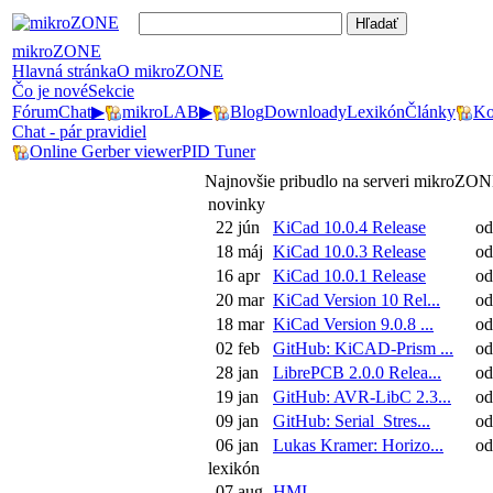
mikroZONE
Hlavná stránka
O mikroZONE
Čo je nové
Sekcie
Fórum
Chat
▶
mikroLAB
▶
Blog
Downloady
Lexikón
Články
Ko
Chat - pár pravidiel
Online Gerber viewer
PID Tuner
Najnovšie pribudlo na serveri mikroZO
novinky
22 jún
KiCad 10.0.4 Release
od
18 máj
KiCad 10.0.3 Release
od
16 apr
KiCad 10.0.1 Release
od
20 mar
KiCad Version 10 Rel...
od
18 mar
KiCad Version 9.0.8 ...
od
02 feb
GitHub: KiCAD-Prism ...
od
28 jan
LibrePCB 2.0.0 Relea...
od
19 jan
GitHub: AVR-LibC 2.3...
od
09 jan
GitHub: Serial_Stres...
od
06 jan
Lukas Kramer: Horizo...
od
lexikón
07 aug
HMI