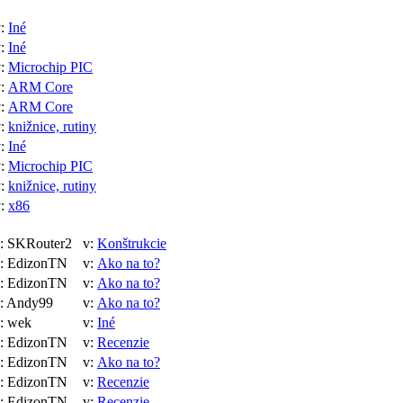
v:
Iné
v:
Iné
v:
Microchip PIC
v:
ARM Core
v:
ARM Core
v:
knižnice, rutiny
v:
Iné
v:
Microchip PIC
v:
knižnice, rutiny
v:
x86
 SKRouter2
v:
Konštrukcie
 EdizonTN
v:
Ako na to?
 EdizonTN
v:
Ako na to?
 Andy99
v:
Ako na to?
: wek
v:
Iné
 EdizonTN
v:
Recenzie
 EdizonTN
v:
Ako na to?
 EdizonTN
v:
Recenzie
 EdizonTN
v:
Recenzie