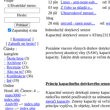
Vitajte
12 jún
Linux - arm-none-eab...
od: 
Užívatelské meno:
03 sep
Z čoho sa skladá o...
od: j
28 júl
Ultrazvukové merani...
Heslo:
blog
28 máj
srecord - open sourc...
od:
w
Jednoduchý dotykový senzor
Zapamätaj si ma
Kapacitný dotykový senzor s ATtiny2313
[
Registrovať
]
[
Zabudli ste heslo?
]
Poznáme viacero rôznych druhov dotykový
Články :
povrchovej akusticej vlny (SAW), kapaci
kategórie
kapacity. Takýto druh senzora je veľmi 
·
Škola hrou
(3)
·
Archívne
(1)
·
Recenzie
(23)
·
Ako na to?
(30)
·
Konštrukcie
(36)
·
Iné
(19)
Princíp kapacitného dotykového senzo
Online
Hostí: 49, Členov: 4 ...
Kapacitné senzory detekujú zmeny kapacit
mato3000
-->
niekoľko metód používaných na snímanie,
index.php
merači kapacity
. Zmeny kapacity sú veľmi
Andy99
-->
index.php
princípu vyplýva, že objekty, ktoré chc
slavo
-->
index.php