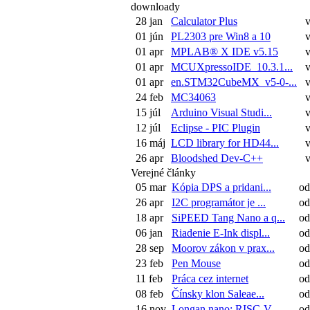
downloady
28 jan
Calculator Plus
01 jún
PL2303 pre Win8 a 10
01 apr
MPLAB® X IDE v5.15
01 apr
MCUXpressoIDE_10.3.1...
01 apr
en.STM32CubeMX_v5-0-...
24 feb
MC34063
15 júl
Arduino Visual Studi...
12 júl
Eclipse - PIC Plugin
16 máj
LCD library for HD44...
26 apr
Bloodshed Dev-C++
Verejné články
05 mar
Kópia DPS a pridani...
od:
26 apr
I2C programátor je ...
od:
18 apr
SiPEED Tang Nano a q...
od:
06 jan
Riadenie E-Ink displ...
od:
28 sep
Moorov zákon v prax...
od
23 feb
Pen Mouse
od:
11 feb
Práca cez internet
od:
08 feb
Čínsky klon Saleae...
od:
16 nov
Longan nano: RISC-V ...
od: