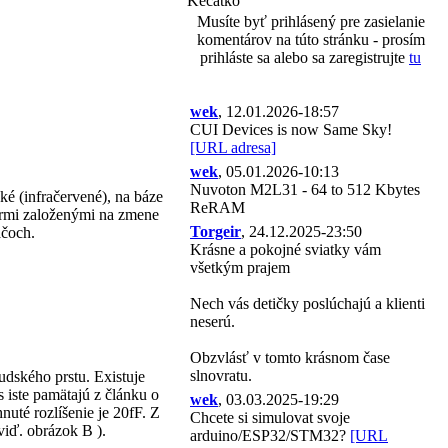
Kecátko
Musíte byť prihlásený pre zasielanie
komentárov na túto stránku - prosím
prihláste sa alebo sa zaregistrujte
tu
wek
, 12.01.2026-18:57
CUI Devices is now Same Sky!
[URL adresa]
wek
, 05.01.2026-10:13
Nuvoton M2L31 - 64 to 512 Kbytes
é (infračervené), na báze
ReRAM
ormi založenými na zmene
Torgeir
, 24.12.2025-23:50
ačoch.
Krásne a pokojné sviatky vám
všetkým prajem
Nech vás detičky poslúchajú a klienti
neserú.
Obzvlásť v tomto krásnom čase
slnovratu.
udského prstu. Existuje
ás iste pamätajú z článku o
wek
, 03.03.2025-19:29
nuté rozlíšenie je 20fF. Z
Chcete si simulovat svoje
 viď. obrázok B ).
arduino/ESP32/STM32?
[URL