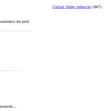
Ukázať všetky príspevky
(867)
konstrukce me pred
ostredi....