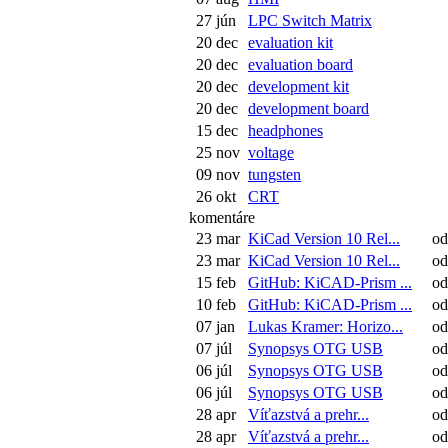
27 jún
LPC Switch Matrix
20 dec
evaluation kit
20 dec
evaluation board
20 dec
development kit
20 dec
development board
15 dec
headphones
25 nov
voltage
09 nov
tungsten
26 okt
CRT
komentáre
23 mar
KiCad Version 10 Rel...
od:
23 mar
KiCad Version 10 Rel...
od:
15 feb
GitHub: KiCAD-Prism ...
od:
10 feb
GitHub: KiCAD-Prism ...
od:
07 jan
Lukas Kramer: Horizo...
od
07 júl
Synopsys OTG USB
od:
06 júl
Synopsys OTG USB
od
06 júl
Synopsys OTG USB
od
28 apr
Víťazstvá a prehr...
od
28 apr
Víťazstvá a prehr...
od