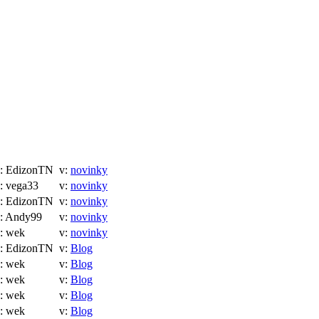
 EdizonTN
v:
novinky
 vega33
v:
novinky
 EdizonTN
v:
novinky
 Andy99
v:
novinky
: wek
v:
novinky
 EdizonTN
v:
Blog
: wek
v:
Blog
: wek
v:
Blog
: wek
v:
Blog
: wek
v:
Blog