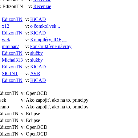
 EdizonTN
v:
Recenzie
:
EdizonTN
v:
KiCAD
:
x12
v:
o čomkoľvek...
:
EdizonTN
v:
KiCAD
:
wek
v:
Kompiléry, IDE,...
:
mminar7
v:
konštruktívne návrhy
:
EdizonTN
v:
služby
:
Michal313
v:
služby
:
EdizonTN
v:
KiCAD
:
SIGINT
v:
AVR
:
EdizonTN
v:
KiCAD
EdizonTN
v: OpenOCD
wek
v: Ako zapojiť, ako na to, princípy
rano
v: Ako zapojiť, ako na to, princípy
EdizonTN
v: Eclipse
EdizonTN
v: Eclipse
EdizonTN
v: OpenOCD
EdizonTN
v: OpenOCD