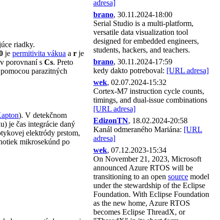
adresa]
brano
, 30.11.2024-18:00
Serial Studio is a multi-platform,
versatile data visualization tool
designed for embedded engineers,
úce riadky.
students, hackers, and teachers.
0
je
permitivita vákua
a
r
je
brano
, 30.11.2024-17:59
 v porovnaní s
Cs
. Preto
kedy dakto potreboval:
[URL adresa]
u pomocou parazitných
wek
, 02.07.2024-15:32
Cortex-M7 instruction cycle counts,
timings, and dual-issue combinations
[URL adresa]
Kapton
). V detekčnom
EdizonTN
, 18.02.2024-20:58
) je čas integrácie daný
Kanál odmeraného Mariána:
[URL
otykovej elektródy prstom,
adresa]
dnotiek mikrosekúnd po
wek
, 07.12.2023-15:34
On November 21, 2023, Microsoft
announced Azure RTOS will be
transitioning to an open
source
model
under the stewardship of the Eclipse
Foundation. With Eclipse Foundation
as the new home, Azure RTOS
becomes Eclipse ThreadX, or