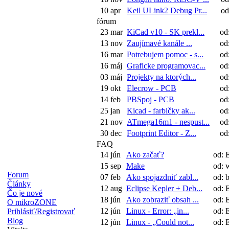
10 apr
Keil ULink2 Debug Pr...
od:
fórum
23 mar
KiCad v10 - SK prekl...
od
13 nov
Zaujímavé kanále ...
od
16 mar
Potrebujem pomoc - s...
od
16 máj
Graficke programovac...
od
03 máj
Projekty na ktorých...
od
19 okt
Elecrow - PCB
od
14 feb
PBSpoj - PCB
od
25 jan
Kicad - farbičky ak...
od
21 nov
ATmega16m1 - nespust...
od
30 dec
Footprint Editor - Z...
od
FAQ
14 jún
Ako začať?
od: 
15 sep
Make
od: 
Forum
07 feb
Ako spojazdniť zabl...
od: b
Články
12 aug
Eclipse Kepler + Deb...
od: 
Čo je nové
18 jún
Ako zobraziť obsah ...
od: 
O mikroZONE
12 jún
Linux - Error: „in...
od: 
Prihlásiť/Registrovať
Blog
12 jún
Linux - „Could not...
od: 