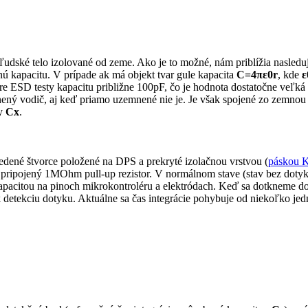
ľudské telo izolované od zeme. Ako je to možné, nám priblížia nasleduj
nú kapacitu. V prípade ak má objekt tvar gule kapacita
C=4πε0r
, kde
ε
e ESD testy kapacitu približne 100pF, čo je hodnota dostatočne veľká
ný vodič, aj keď priamo uzemnené nie je. Je však spojené zo zemno
ty
Cx
.
dené štvorce položené na DPS a prekryté izolačnou vrstvou (
páskou 
ripojený 1MOhm pull-up rezistor. V normálnom stave (stav bez dotyku
kapacitou na pinoch mikrokontroléru a elektródach. Keď sa dotkneme d
ok detekciu dotyku. Aktuálne sa čas integrácie pohybuje od niekoľko je