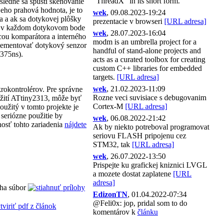
"ThreadX" in its short form.
ásledne sa spustí skenovanie
jeho prahová hodnota, je to
wek
, 09.08.2023-19:24
 a ak sa dotykovej plôšky
prezentacie v browseri
[URL adresa]
su v každom dotykovom bode
wek
, 28.07.2023-16:04
ocou komparátora a interného
modm is an umbrella project for a
plementovať dotykový senzor
handful of stand-alone projects and
(375ns).
acts as a curated toolbox for creating
custom C++ libraries for embedded
targets.
[URL adresa]
wek
, 21.02.2023-11:09
rokontrolérov. Pre správne
Rozne veci suvisiace s debugovanim
užití ATtiny2313, môže byť
Cortex-M
[URL adresa]
užitý v tomto projekte je
 seriózne použitie by
wek
, 06.08.2022-21:42
osť tohto zariadenia
nájdete
Ak by niekto potreboval programovat
seriovu FLASH pripojenu cez
STM32, tak
[URL adresa]
wek
, 26.07.2022-13:50
Prispejte ku grafickej kniznici LVGL
a mozete dostat zaplatene
[URL
adresa]
oha súbor
EdizonTN
, 01.04.2022-07:34
@Feli0x: jop, pridal som to do
komentárov k
článku