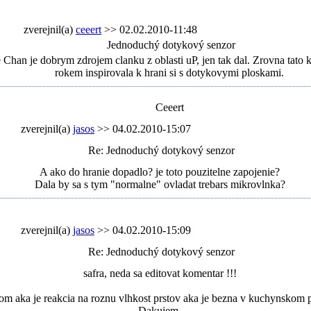
zverejnil(a)
ceeert
>> 02.02.2010-11:48
Jednoduchý dotykový senzor
Chan je dobrym zdrojem clanku z oblasti uP, jen tak dal. Zrovna tato 
rokem inspirovala k hrani si s dotykovymi ploskami.
Ceeert
zverejnil(a)
jasos
>> 04.02.2010-15:07
Re: Jednoduchý dotykový senzor
A ako do hranie dopadlo? je toto pouzitelne zapojenie?
Dala by sa s tym "normalne" ovladat trebars mikrovlnka?
zverejnil(a)
jasos
>> 04.02.2010-15:09
Re: Jednoduchý dotykový senzor
safra, neda sa editovat komentar !!!
om aka je reakcia na roznu vlhkost prstov aka je bezna v kuchynskom pr
Dakujem.