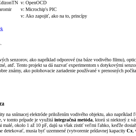
EdizonTN
v: OpenOCD
aromir
v: Microchip's PIC
v: Ako zapojiť, ako na to, princípy
ek
.
ch senzorov, ako napríklad odporové (na báze vodivého filmu), optick
tné, atď. Tento projekt sa dá nazvať experimentom s dotykovými senz
dobre známy, ako polohovacie zariadenie používané v prenosných počít
ra
y na snímacej elektróde priložením vodivého objektu, ako napríklad ľ
 v tomto prípade je využitá
integračná metóda
, ktorú si niektorý z v
 malé, okolo 1 až 10 pF, dajú sa však zistiť veľmi ľahko, keďže dosiah
eme detekovať, musia byť uzemnené (vytvorenie prídavnej kapacity
Cx
,