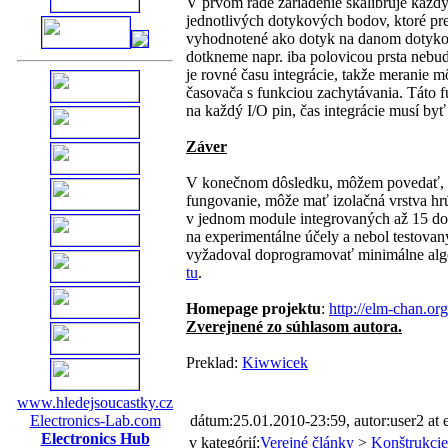
V prvom rade zariadenie skalibruje každ
jednotlivých dotykových bodov, ktoré preb
vyhodnotené ako dotyk na danom dotykovo
dotkneme napr. iba polovicou prsta nebu
je rovné času integrácie, takže meranie 
časovača s funkciou zachytávania. Táto 
na každý I/O pin, čas integrácie musí by
Záver
V konečnom dôsledku, môžem povedať, že 
fungovanie, môže mať izolačná vrstva hrú
v jednom module integrovaných až 15 dot
na experimentálne účely a nebol testovan
vyžadoval doprogramovať minimálne algor
tu
.
Homepage projektu
:
http://elm-chan.or
Zverejnené zo súhlasom autora.
Preklad:
Kiwwicek
www.hledejsoucastky.cz
Electronics-Lab.com
dátum:25.01.2010-23:59, autor:user2 at
Electronics Hub
v kategórií:
Verejné články
>
Konštrukcie