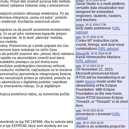
brano
, 30.11.2024-18:00
 prúdu. Práve táto znalosť posúva túto metódu
Serial Studio is a multi-platform,
ú oblasť vybíjania získame údaj o prenesenom
versatile data visualization tool
designed for embedded
tekjúcim prúdom stimuluje elektrolýza. Po jej
engineers, students, hackers,
vykonáva integrácia „sama od seba“, pretože
and teachers.
elektrolyt. Konštanta úmernosti závisí
brano
, 30.11.2024-17:59
kedy dakto potreboval:
[URL
ntegrácie sa dá použiť povedzme kondenzátor,
adresa]
 čo sa pri jeho nemennej kapacite prejaví
 kapacite. Je to dosť „éterická“ metóda,
wek
, 02.07.2024-15:32
Cortex-M7 instruction cycle
úce metódy.
counts, timings, and dual-issue
 známy. Premennou je v tomto prípade len čas.
combinations
[URL adresa]
obecnom tvare redukuje na súčin času
a dá preložiť popisne ako „obvod, ktorý odoberá
EdizonTN
, 18.02.2024-20:58
Kanál odmeraného Mariána:
sa napätie na akumulátore zmenší pod danú
[URL adresa]
ziatského predajcu za pol druha eura.
množstvo podintegrálov nenulovej veľkosti,
wek
, 07.12.2023-15:34
On November 21, 2023,
dnoducho riešiteľné, najčastejsie sú to lineárne
Microsoft announced Azure
á presnosťou aproximácie integrovanej funkcie,
RTOS will be transitioning to an
umu nenulových prvkov je výhodná, pretože sa
open
source
model under the
 akumulácia v digitálnej podobe, napríklad
stewardship of the Eclipse
ný zmeranému náboju, čo je digitálnym
Foundation. With Eclipse
Foundation as the new home,
drujúca pretečený náboj, sa numericky počíta
Azure RTOS becomes Eclipse
ThreadX, or "ThreadX" in its short
form.
wek
, 09.08.2023-19:24
prezentacie v browseri
[URL
adresa]
kontrolér je typ PIC16F886. Aby to nebola taká
wek
, 28.07.2023-16:04
m si typ EEPROM, ktorý som dovtedy ani raz
modm is an umbrella project for