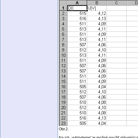
Obr.2.
Na ich „vyhladenie“ je možné použiť plávajúci 