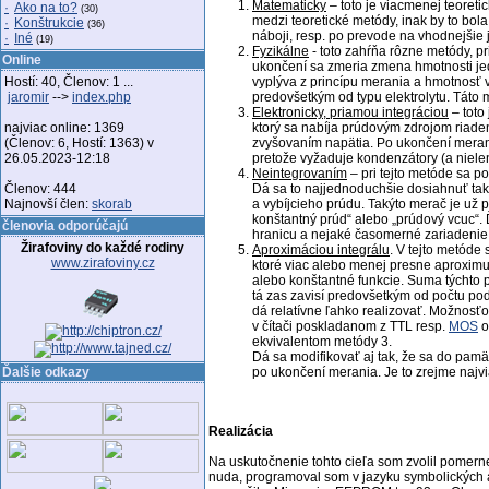
Matematicky
– toto je viacmenej teoreti
·
Ako na to?
(30)
medzi teoretické metódy, inak by to bol
·
Konštrukcie
(36)
náboji, resp. po prevode na vhodnejšie 
·
Iné
(19)
Fyzikálne
- toto zahŕňa rôzne metódy, pr
Online
ukončení sa zmeria zmena hmotnosti jedn
Hostí: 40, Členov: 1 ...
vyplýva z princípu merania a hmotnosť v
jaromir
-->
index.php
predovšetkým od typu elektrolytu. Táto m
Elektronicky, priamou integráciou
– toto
najviac online: 1369
ktorý sa nabíja prúdovým zdrojom riade
(Členov: 6, Hostí: 1363) v
zvyšovaním napätia. Po ukončení merania
26.05.2023-12:18
pretože vyžaduje kondenzátory (a niele
Neintegrovaním
– pri tejto metóde sa po
Členov: 444
Dá sa to najjednoduchšie dosiahnuť tak
Najnovší člen:
skorab
a vybíjcieho prúdu. Takýto merač je už 
konštantný prúd“ alebo „prúdový vcuc“. 
členovia odporúčajú
hranicu a nejaké časomerné zariadenie,
Žirafoviny do každé rodiny
Aproximáciou integrálu
. V tejto metóde
www.zirafoviny.cz
ktoré viac alebo menej presne aproximujú
alebo konštantné funkcie. Suma týchto p
tá zas zavisí predovšetkým od počtu po
dá relatívne ľahko realizovať. Možnosť
v čítači poskladanom z TTL resp.
MOS
o
ekvivalentom metódy 3.
Dá sa modifikovať aj tak, že sa do pamä
Ďalšie odkazy
po ukončení merania. Je to zrejme najvi
Realizácia
Na uskutočnenie tohto cieľa som zvolil pomerne
nuda, programoval som v jazyku symbolických a