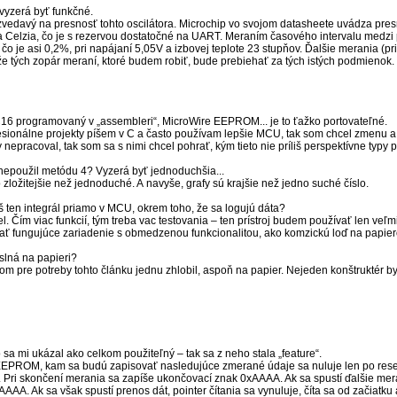
e vyzerá byť funkčné.
m zvedavý na presnosť tohto oscilátora. Microchip vo svojom datasheete uvádza pr
a Celzia, čo je s rezervou dostatočné na UART. Meraním časového intervalu medzi 
čo je asi 0,2%, pri napájaní 5,05V a izbovej teplote 23 stupňov. Ďalšie merania (p
e tých zopár meraní, ktoré budem robiť, bude prebiehať za tých istých podmienok.
 PIC16 programovaný v „assembleri“, MicroWire EEPROM... je to ťažko portovateľné.
fesionálne projekty píšem v C a často používam lepšie MCU, tak som chcel zmenu a
epracoval, tak som sa s nimi chcel pohrať, kým tieto nie príliš perspektívne typy
 nepoužil metódu 4? Vyzerá byť jednoduchšia...
o zložitejšie než jednoduché. A navyše, grafy sú krajšie než jedno suché číslo.
aš ten integrál priamo v MCU, okrem toho, že sa logujú dáta?
. Čím viac funkcií, tým treba vac testovania – ten prístroj budem používať len veľm
 mať fungujúce zariadenie s obmedzenou funkcionalitou, ako komzickú loď na papier
slná na papieri?
m pre potreby tohto článku jednu zhlobil, aspoň na papier. Nejeden konštruktér by j
 sa mi ukázal ako celkom použiteľný – tak sa z neho stala „feature“.
 v EEPROM, kam sa budú zapisovať nasledujúce zmerané údaje sa nuluje len po rese
. Pri skončení merania sa zapíše ukončovací znak 0xAAAA. Ak sa spustí ďalšie mera
AA. Ak sa však spustí prenos dát, pointer čítania sa vynuluje, číta sa od začiatku