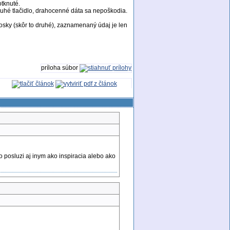
otknuté.
ruhé tlačidlo, drahocenné dáta sa nepoškodia.
osky (skôr to druhé), zaznamenaný údaj je len
príloha súbor
o posluzi aj inym ako inspiracia alebo ako