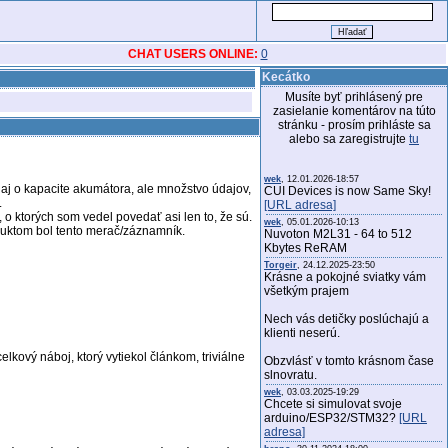
CHAT USERS ONLINE:
0
Kecátko
Musíte byť prihlásený pre
zasielanie komentárov na túto
stránku - prosím prihláste sa
alebo sa zaregistrujte
tu
wek
, 12.01.2026-18:57
daj o kapacite akumátora, ale množstvo údajov,
CUI Devices is now Same Sky!
.
[URL adresa]
o ktorých som vedel povedať asi len to, že sú.
wek
, 05.01.2026-10:13
oduktom bol tento merač/záznamník.
Nuvoton M2L31 - 64 to 512
Kbytes ReRAM
Torgeir
, 24.12.2025-23:50
Krásne a pokojné sviatky vám
všetkým prajem
Nech vás detičky poslúchajú a
klienti neserú.
lkový náboj, ktorý vytiekol článkom, triviálne
Obzvlásť v tomto krásnom čase
slnovratu.
wek
, 03.03.2025-19:29
Chcete si simulovat svoje
arduino/ESP32/STM32?
[URL
adresa]