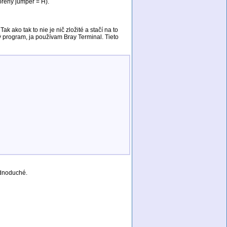
orený jumper = H).
ako tak to nie je nič zložité a stačí na to
 program, ja používam Bray Terminal. Tieto
ednoduché.