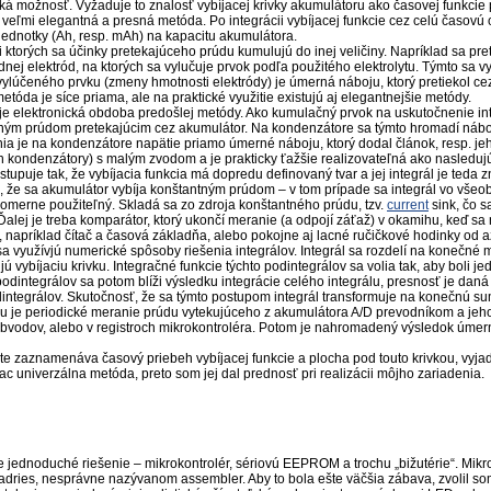
cká možnosť. Vyžaduje to znalosť vybíjacej krivky akumulátoru ako časovej funkcie
a veľmi elegantná a presná metóda. Po integrácii vybíjacej funkcie cez celú časov
jednotky (Ah, resp. mAh) na kapacitu akumulátora.
i ktorých sa účinky pretekajúceho prúdu kumulujú do inej veličiny. Napríklad sa pre
ej elektród, na ktorých sa vylučuje prvok podľa použitého elektrolytu. Týmto sa 
ylúčeného prvku (zmeny hmotnosti elektródy) je úmerná náboju, ktorý pretiekol cez 
etóda je síce priama, ale na praktické využitie existujú aj elegantnejšie metódy.
 je elektronická obdoba predošlej metódy. Ako kumulačný prvok na uskutočnenie i
ným prúdom pretekajúcim cez akumulátor. Na kondenzátore sa týmto hromadí náboj,
 je na kondenzátore napätie priamo úmerné náboju, ktorý dodal článok, resp. jeho
n kondenzátory) s malým zvodom a je prakticky ťažšie realizovateľná ako nasleduj
stupuje tak, že vybíjacia funkcia má dopredu definovaný tvar a jej integrál je teda
, že sa akumulátor vybíja konštantným prúdom – v tom prípade sa integrál vo vše
pomerne použiteľný. Skladá sa zo zdroja konštantného prúdu, tzv.
current
sink, čo s
Ďalej je treba komparátor, ktorý ukončí meranie (a odpojí záťaž) v okamihu, keď 
 napríklad čítač a časová základňa, alebo pokojne aj lacné ručičkové hodinky od a
 sa využívjú numerické spôsoby riešenia integrálov. Integrál sa rozdelí na konečné 
 vybíjaciu krivku. Integračné funkcie týchto podintegrálov sa volia tak, aby boli je
odintegrálov sa potom blíži výsledku integrácie celého integrálu, presnosť je dan
dintegrálov. Skutočnosť, že sa týmto postupom integrál transformuje na konečnú s
ou je periodické meranie prúdu vytekujúceho z akumulátora A/D prevodníkom a jeho
bvodov, alebo v registroch mikrokontroléra. Potom je nahromadený výsledok úmer
te zaznamenáva časový priebeh vybíjacej funkcie a plocha pod touto krivkou, vyja
ac univerzálna metóda, preto som jej dal prednosť pri realizácii môjho zariadenia.
 jednoduché riešenie – mikrokontrolér, sériovú EEPROM a trochu „bižutérie“. Mikro
dries, nesprávne nazývanom assembler. Aby to bola ešte väčšia zábava, zvolil so