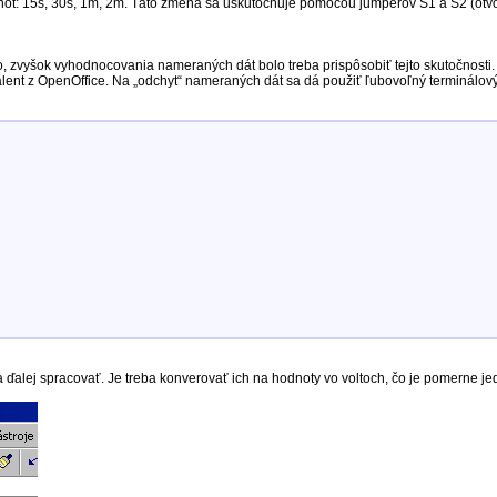
nôt: 15s, 30s, 1m, 2m. Táto zmena sa uskutočňuje pomocou jumperov S1 a S2 (otv
vyšok vyhodnocovania nameraných dát bolo treba prispôsobiť tejto skutočnosti. Tak 
alent z OpenOffice. Na „odchyt“ nameraných dát sa dá použiť ľubovoľný terminálový
ba ďalej spracovať. Je treba konverovať ich na hodnoty vo voltoch, čo je pomerne j