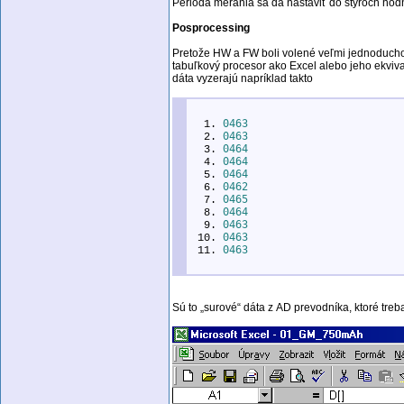
Perióda merania sa dá nastaviť do štyroch hod
Posprocessing
Pretože HW a FW boli volené veľmi jednoducho, z
tabuľkový procesor ako Excel alebo jeho ekviv
dáta vyzerajú napríklad takto
0463
0463
0464
0464
0464
0462
0465
0464
0463
0463
0463
Sú to „surové“ dáta z AD prevodníka, ktoré tre