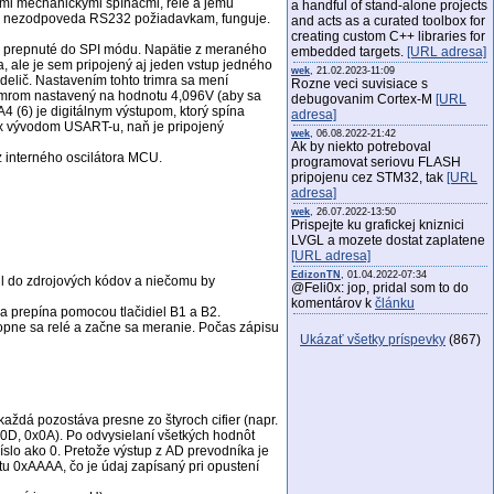
omi mechanickými spínačmi, relé a jemu
a handful of stand-alone projects
hoci nezodpoveda RS232 požiadavkam, funguje.
and acts as a curated toolbox for
creating custom C++ libraries for
nie prepnuté do SPI módu. Napätie z meraného
embedded targets.
[URL adresa]
a, ale je sem pripojený aj jeden vstup jedného
wek
, 21.02.2023-11:09
delič. Nastavením tohto trimra sa mení
Rozne veci suvisiace s
trimrom nastavený na hodnotu 4,096V (aby sa
debugovanim Cortex-M
[URL
4 (6) je digitálnym výstupom, ktorý spína
adresa]
 Tx vývodom USART-u, naň je pripojený
wek
, 06.08.2022-21:42
Ak by niekto potreboval
z interného oscilátora MCU.
programovat seriovu FLASH
pripojenu cez STM32, tak
[URL
adresa]
wek
, 26.07.2022-13:50
Prispejte ku grafickej kniznici
LVGL a mozete dostat zaplatene
[URL adresa]
EdizonTN
, 01.04.2022-07:34
bil do zdrojových kódov a niečomu by
@Feli0x: jop, pridal som to do
komentárov k
článku
 sa prepína pomocou tlačidiel B1 a B2.
 zopne sa relé a začne sa meranie. Počas zápisu
Ukázať všetky príspevky
(867)
aždá pozostáva presne zo štyroch cifier (napr.
D, 0x0A). Po odvysielaní všetkých hodnôt
slo ako 0. Pretože výstup z AD prevodníka je
u 0xAAAA, čo je údaj zapísaný pri opustení