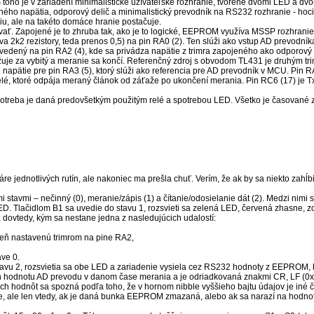
oho je v zariadení minimalistické užívateľské rozhranie, tvorené dvomi LED a dv
enčného napätia, odporový delič a minimalistický prevodník na RS232 rozhranie - 
iu, ale na takéto domáce hranie postačuje.
ntovať. Zapojené je to zhruba tak, ako je to logické, EEPROM využíva MSSP rozhra
a 2k2 rezistory, teda prenos 0,5) na pin RA0 (2). Ten slúži ako vstup AD prevodník
vedený na pin RA2 (4), kde sa privádza napätie z trimra zapojeného ako odporový 
ažuje za vybitý a meranie sa končí. Referenčný zdroj s obvodom TL431 je druhým 
 napätie pre pin RA3 (5), ktorý slúži ako referencia pre AD prevodník v MCU. Pin RA
 relé, ktoré odpája meraný článok od záťaže po ukončení merania. Pin RC6 (17) je
potreba je daná predovšetkým použitým relé a spotrebou LED. Všetko je časované 
e jednotlivých rutín, ale nakoniec ma prešla chuť. Verím, že ak by sa niekto zahĺ
mi stavmi – nečinný (0), meranie/zápis (1) a čítanie/odosielanie dát (2). Medzi nimi
á LED. Tlačidlom B1 sa uvedie do stavu 1, rozsvieti sa zelená LED, červená zhasne,
á dovtedy, kým sa nestane jedna z nasledujúcich udalostí:
eň nastavenú trimrom na pine RA2,
ave 0.
stavu 2, rozsvietia sa obe LED a zariadenie vysiela cez RS232 hodnoty z EEPROM, k
h hodnotu AD prevodu v danom čase merania a je odriadkovaná znakmi CR, LF (0x0
h hodnôt sa spozná podľa toho, že v hornom nibble vyššieho bajtu údajov je iné čí
ne, ale len vtedy, ak je daná bunka EEPROM zmazaná, alebo ak sa narazí na hodnot