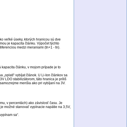
ko veľké úseky, ktorých hranicou sú dve
umou je kapacita článku. Výpočet týchto
ferenciou medzi meraniami (tn+1 - tn).
 kapacita článku, v mojom prípade je to
sa „oplatí“ vybíjat článok. U Li-Ion článkov sa
V LDO stabilizátorom, táto hranica je príliš
 samozrejme menšia ako pri vybíjaní na 3V.
mu, v percentách) ako závislosť času. Je
 je možné stanovať vypínacie napätie na 3,5V,
„vypínam sa“.