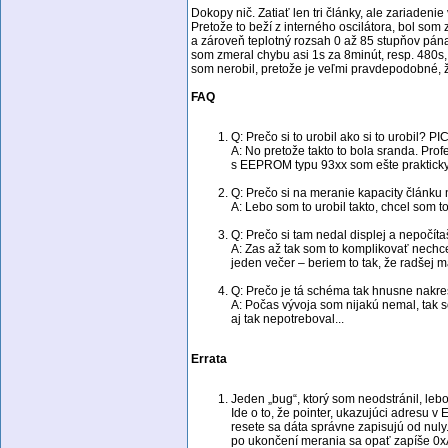
Dokopy nič. Zatiať len tri články, ale zariadeni
Pretože to beží z interného oscilátora, bol so
a zároveň teplotný rozsah 0 až 85 stupňov pán
som zmeral chybu asi 1s za 8minút, resp. 480s, 
som nerobil, pretože je veľmi pravdepodobné, ž
FAQ
Q: Prečo si to urobil ako si to urobil?
A: No pretože takto to bola sranda. Pro
s EEPROM typu 93xx som ešte prakticky n
Q: Prečo si na meranie kapacity článku
A: Lebo som to urobil takto, chcel som t
Q: Prečo si tam nedal displej a nepočít
A: Zas až tak som to komplikovať nechcel
jeden večer – beriem to tak, že radšej
Q: Prečo je tá schéma tak hnusne nakre
A: Počas vývoja som nijakú nemal, tak so
aj tak nepotreboval...
Errata
Jeden „bug“, ktorý som neodstránil, lebo
Ide o to, že pointer, ukazujúci adresu
resete sa dáta správne zapisujú od nuly
po ukončení merania sa opať zapíše 0xAA