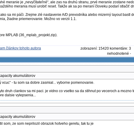
druhé meranie je „nevyčítateľné“, ale zas na druhú stranu, prvé meranie zostane ned
každého merania musí urobiť reset. Takže ak sa po meraní človeku podarí stlačiť d
ako sa mi páči. Zrejme zlé nastavenie A/D prevodníka alebo mizerný layout bastl d
a, žiadne priemerovanie. Možno vo verzii 1.1.
t pre MPLAB (36_mplab_projekt.zip).
zobrazení: 15420 komentáre: 3
nehodnotené -
apacity akumulátorov
ý vcuc“ - tu som sa dobre zasmial... vyborne pomenovanie.
yto druh clankov sa mi paci. je vidno co vsetko sa da stihnut po veceroch a mozno t
re dalsie vylepsenia...
apacity akumulátorov
til som, ze som neprilozil obrazok hotveho geretu, tak tu je