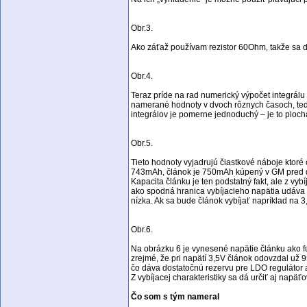
Obr.3.
Ako záťaž používam rezistor 60Ohm, takže sa d
Obr.4.
Teraz príde na rad numerický výpočet integrálu
namerané hodnoty v dvoch rôznych časoch, teda u
integrálov je pomerne jednoduchý – je to ploc
Obr.5.
Tieto hodnoty vyjadrujú čiastkové náboje ktoré
743mAh, článok je 750mAh kúpený v GM pred 
Kapacita článku je ten podstatný fakt, ale z vybíj
ako spodná hranica vybíjacieho napätia udáva ho
nízka. Ak sa bude článok vybíjať napríklad na 
Obr.6.
Na obrázku 6 je vynesené napätie článku ako f
zrejmé, že pri napätí 3,5V článok odovzdal už 
čo dáva dostatočnú rezervu pre LDO regulátor
Z vybíjacej charakteristiky sa dá určiť aj napäťo
Čo som s tým nameral