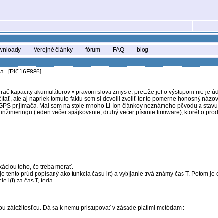
wnloady
Verejné články
fórum
FAQ
blog
ra...[PIC16F886]
merač kapacity akumulátorov v pravom slova zmysle, pretože jeho výstupom nie je ú
čítať, ale aj napriek tomuto faktu som si dovolil zvoliť tento pomerne honosný názov
 GPS prijímača. Mal som na stole mnoho Li-Ion článkov neznámeho pôvodu a stavu, 
 inžinieringu (jeden večer spájkovanie, druhý večer písanie firmware), ktorého pr
ikáciou toho, čo treba merať.
tento prúd popísaný ako funkcia času i(t) a vybíjanie trvá známy čas T. Potom je ce
e i(t) za čas T, teda
ou záležitosťou. Dá sa k nemu pristupovať v zásade piatimi metódami: