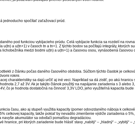
á jednoducho spočítať zaťažovací prúd.
 daného pod funkciou vybíjacieho prúdu. Celá vybíjacie funkcia sa rozdelí na rovna
(tn) a u(tn+1) v časoch tn a tn+1. Z týchto bodov sa počítajú integrály, ktorých s
ha lichobežníka medzi bodmi u(tn) a u(tn+1) a časovou osou, vynásobená časovou di
 odtiekli z článku počas daného časového obdobia. Súčtom týchto čiastok je celková
dvomi rokmi.
acej charakteristiky sa dajú určiť aj iné veci. Napríklad sa dá zistiť, po akú hranicu 
dnota 2,7 až 3V. Ak je takýto článok použitý na napájanie zariadenia s 3 alebo 3,3
3,4V, čo je hodnota dostatočná na činnosť 3,3V LDO, jeho využiteľná kapacita bude
unkcia času, ako aj stupeň využitia kapacity (pomer odovzdaného náboja k celkové
95% celkovej kapacity, takže pokiaľ by nevadilo zmenšenie výdrže zariadenia o 5%,
 a navyše akumulátor sa odvďačí pomalšou degradáciou.
vé hranice, pri ktorých zariadenie bude hlásiť stavy „nabitý“ – „hladný“ – „vybitý“ – 