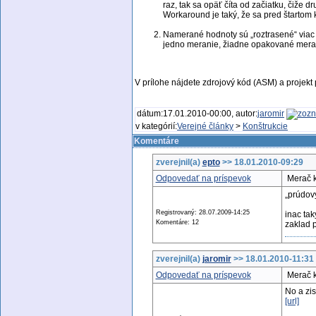
raz, tak sa opäť číta od začiatku, čiže 
Workaround je taký, že sa pred štartom 
Namerané hodnoty sú „roztrasené“ viac 
jedno meranie, žiadne opakované merani
V prílohe nájdete zdrojový kód (ASM) a projek
dátum:17.01.2010-00:00, autor:
jaromir
v kategórií:
Verejné články
>
Konštrukcie
Komentáre
zverejnil(a)
epto
>> 18.01.2010-09:29
Odpovedať na príspevok
Merač k
„prúdov
Registrovaný: 28.07.2009-14:25
inac tak
Komentáre: 12
zaklad p
zverejnil(a)
jaromir
>> 18.01.2010-11:31
Odpovedať na príspevok
Merač k
No a zis
[url]