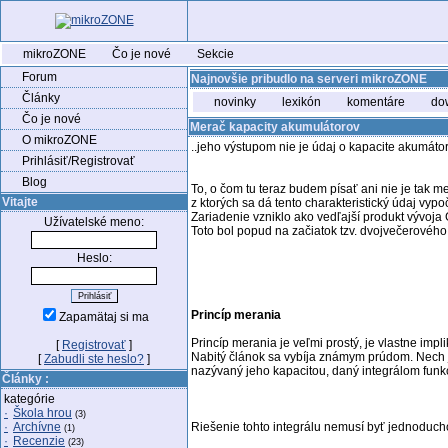
mikroZONE
Čo je nové
Sekcie
Forum
Najnovšie pribudlo na serveri mikroZONE
Články
novinky
lexikón
komentáre
do
Čo je nové
Merač kapacity akumulátorov
O mikroZONE
..jeho výstupom nie je údaj o kapacite akumáto
Prihlásiť/Registrovať
Blog
To, o čom tu teraz budem písať ani nie je tak 
Vitajte
z ktorých sa dá tento charakteristický údaj vypo
Zariadenie vzniklo ako vedľajší produkt vývoja
Užívatelské meno:
Toto bol popud na začiatok tzv. dvojvečerového
Heslo:
Princíp merania
Zapamätaj si ma
Princíp merania je veľmi prostý, je vlastne impl
[
Registrovať
]
Nabitý článok sa vybíja známym prúdom. Nech je 
[
Zabudli ste heslo?
]
nazývaný jeho kapacitou, daný integrálom funkci
Články :
kategórie
·
Škola hrou
(3)
·
Archívne
Riešenie tohto integrálu nemusí byť jednoduch
(1)
·
Recenzie
(23)