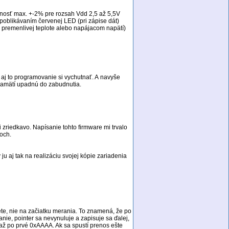
esnosť max. +-2% pre rozsah Vdd 2,5 až 5,5V
poblikávaním červenej LED (pri zápise dát)
ri premenlivej teplote alebo napájacom napätí)
 aj to programovanie si vychutnať. A navyše
 pamätí upadnú do zabudnutia.
i zriedkavo. Napísanie tohto firmware mi trvalo
och.
u aj tak na realizáciu svojej kópie zariadenia
te, nie na začiatku merania. To znamená, že po
nie, pointer sa nevynuluje a zapisuje sa ďalej,
 až po prvé 0xAAAA. Ak sa spustí prenos ešte