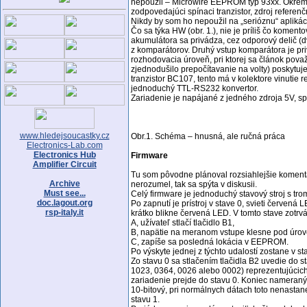
nepoužil – Microwire EEPROM typ 93xx. Okrem t
zodpovedajúci spínaci tranzistor, zdroj refer
Nikdy by som ho nepoužil na „serióznu“ aplikác
Čo sa týka HW (obr. 1.), nie je príliš čo kome
akumulátora sa privádza, cez odporový delič (dv
z komparátorov. Druhý vstup komparátora je pri
rozhodovacia úroveň, pri ktorej sa článok pov
zjednodušilo prepočítavanie na volty) poskytuje
tranzistor BC107, tento má v kolektore vinutie
jednoduchý TTL-RS232 konvertor.
Zariadenie je napájané z jedného zdroja 5V, s
www.hledejsoucastky.cz
Obr.1. Schéma – hnusná, ale ručná práca
Electronics-Lab.com
Electronics Hub
Firmware
Amplifier Circuit
Tu som pôvodne plánoval rozsiahlejšie komentár
Archive
nerozumel, tak sa spýta v diskusii.
Must see...
Celý firmware je jednoduchý stavový stroj s tro
doc.lagout.org
Po zapnutí je prístroj v stave 0, svieti červen
rsp-italy.it
krátko blikne červená LED. V tomto stave zotrv
A, užívateľ stlačí tlačidlo B1,
B, napätie na meranom vstupe klesne pod úrov
C, zapíše sa posledná lokácia v EEPROM.
Po výskyte jednej z týchto udalostí zostane v st
Zo stavu 0 sa stlačením tlačidla B2 uvedie do 
1023, 0364, 0026 alebo 0002) reprezentujúcic
zariadenie prejde do stavu 0. Koniec nameranýc
10-bitový, pri normálnych dátach toto nenasta
stavu 1.