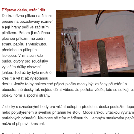
Příprava desky, vrtání děr
Desku uříznu pilkou na železo
přesně na požadovaný rozměr
a její hrany pečlivě začistím
pilníkem. Potom ji měděnou
plochou přiložím na zadní
stranu papíru s vytisknutou
předlohou a přilepím
izolepou. V místech kde
budou otvory pro součástky
vytlačím důlky rýsovací
jehlou. Teď už by bylo možné
kreslit a vrtat až vyleptanou
desku. Jenže to by nakreslené pájecí plošky mohly být zničeny při vrtání a
oboustranné desky tak nejdou dělat vůbec. Je potřeba vědět, kde se setkají p
plošky horní a spodní strany.
Z desky s označenými body pro vrtání odlepím předlohu, desku podložím lep
nebo polystyrénem a svěrkou přitáhnu ke stolu. Modelářskou vrtačkou vyvrtám
potřebných průměrů. Nakonec očistím měděnou fólii jemným smirkovým papí
můžu si připravit kreslení.