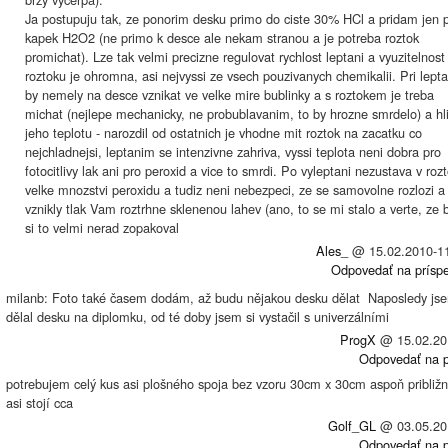
Ja postupuju tak, ze ponorim desku primo do ciste 30% HCl a pridam jen 
kapek H2O2 (ne primo k desce ale nekam stranou a je potreba roztok
promichat). Lze tak velmi precizne regulovat rychlost leptani a vyuzitelnost
roztoku je ohromna, asi nejvyssi ze vsech pouzivanych chemikalii. Pri lepta
by nemely na desce vznikat ve velke mire bublinky a s roztokem je treba
michat (nejlepe mechanicky, ne probublavanim, to by hrozne smrdelo) a hl
jeho teplotu - narozdil od ostatnich je vhodne mit roztok na zacatku co
nejchladnejsi, leptanim se intenzivne zahriva, vyssi teplota neni dobra pro
fotocitlivy lak ani pro peroxid a vice to smrdi. Po vyleptani nezustava v roz
velke mnozstvi peroxidu a tudiz neni nebezpeci, ze se samovolne rozlozi a
vznikly tlak Vam roztrhne sklenenou lahev (ano, to se mi stalo a verte, ze 
si to velmi nerad zopakoval
Ales_
@
15.02.2010-1
Odpovedať na prísp
milanb: Foto také časem dodám, až budu nějakou desku dělat
Naposledy jse
dělal desku na diplomku, od té doby jsem si vystačil s univerzálními
ProgX
@
15.02.20
Odpovedať na p
potrebujem celý kus asi plošného spoja bez vzoru 30cm x 30cm aspoň približn
asi stojí cca
Golf_GL
@
03.05.20
Odpovedať na p