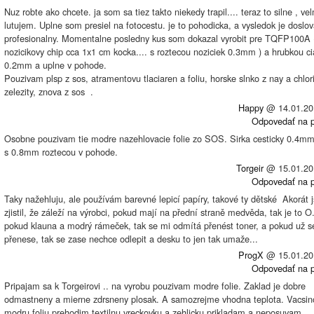
Nuz robte ako chcete. ja som sa tiez takto niekedy trapil.... teraz to silne , vel
lutujem. Uplne som presiel na fotocestu. je to pohodicka, a vysledok je doslo
profesionalny. Momentalne posledny kus som dokazal vyrobit pre TQFP100A 
nozicikovy chip cca 1x1 cm kocka.... s roztecou noziciek 0.3mm ) a hrubkou ci
0.2mm a uplne v pohode.
Pouzivam plsp z sos, atramentovu tlaciaren a foliu, horske slnko z nay a chlor
zelezity, znova z sos
.
Happy
@
14.01.20
Odpovedať na p
Osobne pouzivam tie modre nazehlovacie folie zo SOS. Sirka cesticky 0.4
s 0.8mm roztecou v pohode.
Torgeir
@
15.01.20
Odpovedať na p
Taky nažehluju, ale používám barevné lepicí papíry, takové ty dětské
Akorát 
zjistil, že záleží na výrobci, pokud mají na přední straně medvěda, tak je to O
pokud klauna a modrý rámeček, tak se mi odmítá přenést toner, a pokud už s
přenese, tak se zase nechce odlepit a desku to jen tak umaže...
ProgX
@
15.01.20
Odpovedať na p
Pripajam sa k Torgeirovi .. na vyrobu pouzivam modre folie. Zaklad je dobre
odmastneny a mierne zdrsneny plosak. A samozrejme vhodna teplota. Vacsin
modru foliu prehodim textilnu vreckovku a zehlicku prikladam a neposuvam.