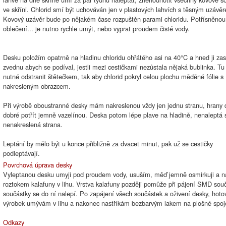
ve skříni. Chlorid smí být uchováván jen v plastových lahvích s těsným uzávě
Kovový uzávěr bude po nějakém čase rozpuštěn parami chloridu. Potřísněnou 
oblečení... je nutno rychle umýt, nebo vyprat proudem čisté vody.
Desku položím opatrně na hladinu chloridu ohřátého asi na 40°C a hned ji za
zvednu abych se podíval, jestli mezi cestičkami nezůstala nějaká bublinka. Tu
nutné odstranit štětečkem, tak aby chlorid pokryl celou plochu měděné fólie s
nakresleným obrazcem.
Při výrobě oboustranné desky mám nakreslenou vždy jen jednu stranu, hrany 
dobré potřít jemně vazelínou. Deska potom lépe plave na hladině, nenaleptá 
nenakreslená strana.
Leptání by mělo být u konce přibližně za dvacet minut, pak už se cestičky
podleptávají.
Povrchová úprava desky
Vyleptanou desku umyji pod proudem vody, usuším, měď jemně osmirkuji a n
roztokem kalafuny v lihu. Vrstva kalafuny později pomůže při pájení SMD sou
součástky se do ní nalepí. Po zapájení všech součástek a oživení desky, hoto
výrobek umývám v lihu a nakonec nastříkám bezbarvým lakem na plošné spoj
Odkazy