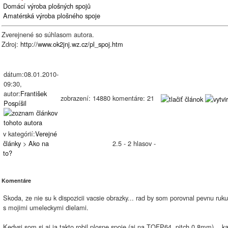
Domácí výroba plošných spojů
Amatérská výroba plošného spoje
Zverejnené so súhlasom autora.
Zdroj:
http://www.ok2jnj.wz.cz/pl_spoj.htm
dátum:08.01.2010-
09:30,
autor:
František
zobrazení: 14880 komentáre: 21
Pospíšil
v kategórií:
Verejné
články
>
Ako na
2.5 - 2 hlasov -
to?
Komentáre
Skoda, ze nie su k dispozicii vacsie obrazky... rad by som porovnal pevnu ruk
s mojimi umeleckymi dielami.
Kedysi som si aj ja takto robil plosne spoje (aj na TQFP64, pitch 0,8mm)... k