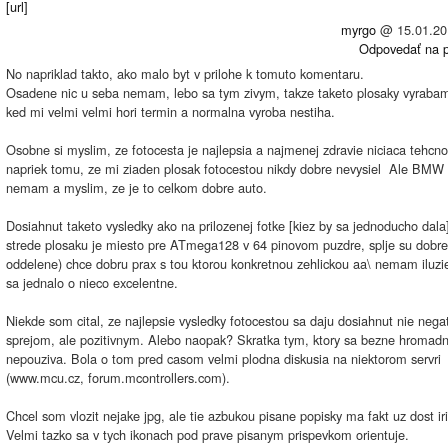
[url]
myrgo
@
15.01.20
Odpovedať na p
No napriklad takto, ako malo byt v prilohe k tomuto komentaru.
Osadene nic u seba nemam, lebo sa tym zivym, takze taketo plosaky vyrabam
ked mi velmi velmi hori termin a normalna vyroba nestiha.
Osobne si myslim, ze fotocesta je najlepsia a najmenej zdravie niciaca tehcnol
napriek tomu, ze mi ziaden plosak fotocestou nikdy dobre nevysiel
Ale BMW t
nemam a myslim, ze je to celkom dobre auto.
Dosiahnut taketo vysledky ako na prilozenej fotke [kiez by sa jednoducho dala]
strede plosaku je miesto pre ATmega128 v 64 pinovom puzdre, splje su dobre
oddelene) chce dobru prax s tou ktorou konkretnou zehlickou aa\ nemam iluzi
sa jednalo o nieco excelentne.
Niekde som cital, ze najlepsie vysledky fotocestou sa daju dosiahnut nie neg
sprejom, ale pozitivnym. Alebo naopak? Skratka tym, ktory sa bezne hromad
nepouziva. Bola o tom pred casom velmi plodna diskusia na niektorom servri
(www.mcu.cz, forum.mcontrollers.com).
Chcel som vlozit nejake jpg, ale tie azbukou pisane popisky ma fakt uz dost ir
Velmi tazko sa v tych ikonach pod prave pisanym prispevkom orientuje.