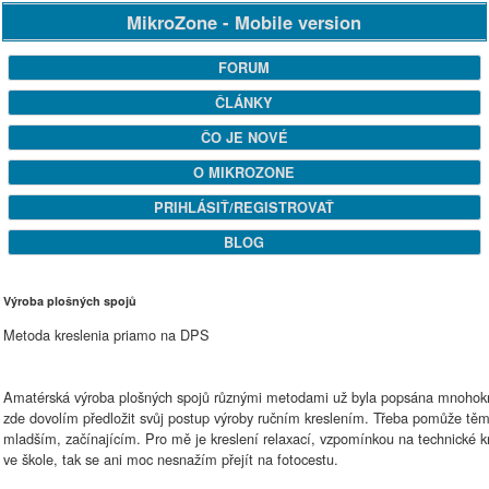
MikroZone - Mobile version
FORUM
ČLÁNKY
ČO JE NOVÉ
O MIKROZONE
PRIHLÁSIŤ/REGISTROVAŤ
BLOG
Výroba plošných spojů
Metoda kreslenia priamo na DPS
Amatérská výroba plošných spojů různými metodami už byla popsána mnohokrá
zde dovolím předložit svůj postup výroby ručním kreslením. Třeba pomůže tě
mladším, začínajícím. Pro mě je kreslení relaxací, vzpomínkou na technické k
ve škole, tak se ani moc nesnažím přejít na fotocestu.