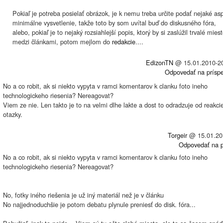
Pokiaľ je potreba posielať obrázok, je k nemu treba určite podať nejaké as
minimálne vysvetlenie, takže toto by som uvítal buď do diskusného fóra,
alebo, pokiaľ je to nejaký rozsiahlejší popis, ktorý by si zaslúžil trvalé mies
medzi článkami, potom mejlom do
redakcie
....
EdizonTN
@
15.01.2010-2
Odpovedať na prísp
No a co robit, ak si niekto vypyta v ramci komentarov k clanku foto ineho
technologickeho riesenia? Nereagovat?
Viem ze nie. Len takto je to na velmi dlhe lakte a dost to odradzuje od reakci
otazky.
Torgeir
@
15.01.20
Odpovedať na p
No a co robit, ak si niekto vypyta v ramci komentarov k clanku foto ineho
technologickeho riesenia? Nereagovat?
No, fotky iného riešenia je už iný materiál než je v článku
No najjednoduchšie je potom debatu plynule preniesť do disk. fóra...