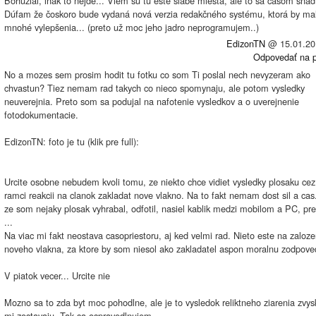
Bohužiaľ, inak to nejde... Viem sú tu ešte slabé miesta, ale to sa časom sná
Dúfam že čoskoro bude vydaná nová verzia redakčného systému, ktorá by ma
mnohé vylepšenia... (preto už moc jeho jadro neprogramujem..)
EdizonTN
@
15.01.20
Odpovedať na p
No a mozes sem prosim hodit tu fotku co som Ti poslal nech nevyzeram ako
chvastun? Tiez nemam rad takych co nieco spomynaju, ale potom vysledky
neuverejnia. Preto som sa podujal na nafotenie vysledkov a o uverejnenie
fotodokumentacie.
EdizonTN: foto je tu (klik pre full):
Urcite osobne nebudem kvoli tomu, ze niekto chce vidiet vysledky plosaku cez 
ramci reakcii na clanok zakladat nove vlakno. Na to fakt nemam dost sil a cas
ze som nejaky plosak vyhrabal, odfotil, nasiel kablik medzi mobilom a PC, pre
...
Na viac mi fakt neostava casopriestoru, aj ked velmi rad. Nieto este na zaloze
noveho vlakna, za ktore by som niesol ako zakladatel aspon moralnu zodpov
V piatok vecer... Urcite nie
Mozno sa to zda byt moc pohodlne, ale je to vysledok reliktneho ziarenia zvysk
mi zostavaju. Tak sa ospravedlnujem