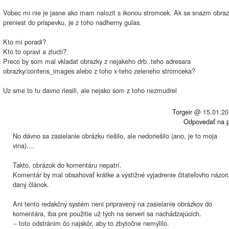
Vobec mi nie je jasne ako mam nalozit s ikonou stromcek. Ak sa snazm obra
preniest do prispevku, je z toho nadherny gulas.
Kto mi poradi?
Kto to opravi a zlucti?
Preco by som mal vkladat obrazky z nejakeho drb..teho adresara
obrazky/contens_images alebo z toho x-teho zeleneho stromceka?
Uz sme to tu davno riesili, ale nejako som z toho nezmudrel
Torgeir
@
15.01.20
Odpovedať na p
No dávno sa zasielanie obrázku riešilo, ale nedoriešilo (ano, je to moja
vina)....
Takto, obrázok do komentáru nepatrí.
Komentár by mal obsahovať krátke a výstižné vyjadrenie čitateľovho názor
daný článok.
Ani tento redakčný systém neni pripravený na zasielanie obrázkov do
komentára, iba pre použitie už tých na serveri sa nachádzajúcich.
-- toto odstránim čo najskôr, aby to zbytočne nemýlilo.