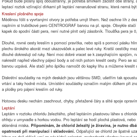
Pokud bude plošný spoj oboustranný, je potřeba smirkem začistit obě strany, 
leptací roztok vzlínající dírkami při leptání nenarušoval stranu, která nemá být
Kreslení plošného spoje
Měděnou fólii s vyvrtanými otvory je potřeba umýt lihem. Než oschne líh z des
naplním si trubičkové pero CENTROGRAF barvou na pl. spoje. Obvykle stačí
kapek do spodní části pera, není nutné plnit celý zásobník. Tloušťka pera je
Dlouhé, rovné cesty kreslím s pomocí pravítka, nebo spíš s pomocí pásku hli
plechu širokého akorát mezi ukazováček a palec levé ruky. Kratší cestičky mez
dlouhé dokresluji od ruky. Není moc dobré vracet se k zasychajícím spojům, n
nakreslit napřed všechny pájecí body a od nich potom kreslit cesty. Pero se s
barvou ucpává. Ale stačí jeho špičku namočit do kapky lihu a můžeme kreslit 
Diskrétní součástky na mých deskách jsou většinou SMD, ušetřím tak spoustu 
vrtání a taky hodně místa. Umístění součástky označím malým důlkem při zn
a plošky pro pájení kreslím od ruky.
Hotovou desku nechám zaschnout, chyby, přetažené čáry a slité spoje opravím
Leptání
Leptám v roztoku chloridu železitého, před leptáním plastovou láhev s chlori
ohřeju v umyvadle s horkou vodou. Pro leptání se hodí plochá plastová, nebo
skleněná miska.
Připomínám, že chlorid železitý je žíravina, je nutno dbá
Odpařující se chlorid ze špatně uz
opatrnosti při manipulaci i skladování.
láhve na dně skříně umí za pár týdnů naleptat, znehodnotit všechny kovové s