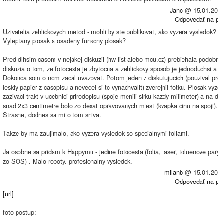
Jano
@
15.01.20
Odpovedať na p
Uzivatelia zehlickovych metod - mohli by ste publikovat, ako vyzera vysledok?
Vyleptany plosak a osadeny funkcny plosak?
Pred dlhsim casom v nejakej diskuzii (hw list alebo mcu.cz) prebiehala podob
diskuzia o tom, ze fotocesta je zbytocna a zehlickovy sposob je jednoduchsi a 
Dokonca som o nom zacal uvazovat. Potom jeden z diskutujucich (pouzival p
leskly papier z casopisu a nevedel si to vynachvalit) zverejnil fotku. Plosak vyz
zazivaci trakt v ucebnici prirodopisu (spoje menili sirku kazdy milimeter) a na 
snad 2x3 centimetre bolo zo desat opravovanych miest (kvapka cinu na spoji).
Strasne, dodnes sa mi o tom sniva.
Takze by ma zaujimalo, ako vyzera vysledok so specialnymi foliami.
Ja osobne sa pridam k Happymu - jedine fotocesta (folia, laser, toluenove pa
zo SOS) . Malo roboty, profesionalny vysledok.
milanb
@
15.01.20
Odpovedať na p
[url]
foto-postup: