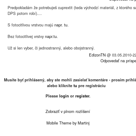
Predpokladám že potrebuješ cuprextit (teda východzí materiál, z ktorého s
DPS potom robí)....
S fotocitlivou vrstvou majú
napr. tu.
Bez fotocitlivej vrstvy
napr.tu
.
Už si len vyber, či jednostranný, alebo obojstranný.
EdizonTN
@
03.05.2010-2
Odpovedať na prísp
Musíte byť prihlásený, aby ste mohli zasielať komentáre - prosím prihlá
alebo kliknite
tu
pre registráciu
Please
login
or
register
.
Zobraziť v plnom rozlíšení
Mobile Theme by Martinj