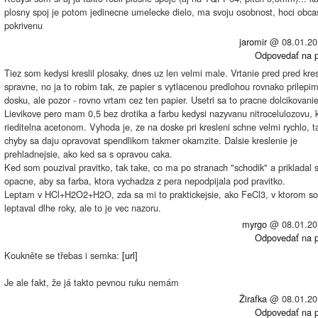
plosny spoj je potom jedinecne umelecke dielo, ma svoju osobnost, hoci obca
pokrivenu
jaromir
@
08.01.20
Odpovedať na p
Tiez som kedysi kreslil plosaky, dnes uz len velmi male. Vrtanie pred pred kre
spravne, no ja to robim tak, ze papier s vytlacenou predlohou rovnako prilepi
dosku, ale pozor - rovno vrtam cez ten papier. Usetri sa to pracne dolcikovanie
Lievikove pero mam 0,5 bez drotika a farbu kedysi nazyvanu nitrocelulozovu, k
rieditelna acetonom. Vyhoda je, ze na doske pri kresleni schne velmi rychlo, t
chyby sa daju opravovat spendlikom takmer okamzite. Dalsie kreslenie je
prehladnejsie, ako ked sa s opravou caka.
Ked som pouzival pravitko, tak take, co ma po stranach "schodik" a prikladal
opacne, aby sa farba, ktora vychadza z pera nepodpijala pod pravitko.
Leptam v HCl+H2O2+H2O, zda sa mi to praktickejsie, ako FeCl3, v ktorom s
leptaval dlhe roky, ale to je vec nazoru.
myrgo
@
08.01.20
Odpovedať na p
Koukněte se třebas i semka:
[url]
Je ale fakt, že já takto pevnou ruku nemám
Žirafka
@
08.01.20
Odpovedať na p