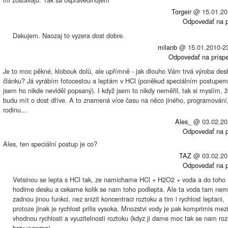
Torgeir
@
15.01.20
Odpovedať na p
Dakujem. Naozaj to vyzera dost dobre.
milanb
@
15.01.2010-2
Odpovedať na prísp
Je to moc pěkné, klobouk dolů, ale upřímně - jak dlouho Vám trvá výroba desk
článku? Já vyrábím fotocestou a leptám v HCl (poněkud speciálním postupem
jsem ho nikde neviděl popsaný). I když jsem to nikdy neměřil, tak si myslím, ž
budu mít o dost dříve. A to znamená více času na něco jiného, programování,
rodinu...
Ales_
@
03.02.20
Odpovedať na p
Ales, ten speciální postup je co?
TAZ
@
03.02.20
Odpovedať na p
Vetsinou se lepta s HCl tak, ze namichame HCl + H2O2 + voda a do toho
hodime desku a cekame kolik se nam toho podlepta. Ale ta voda tam ne
zadnou jinou funkci, nez snizit koncentraci roztoku a tim i rychlost leptani,
protoze jinak je rychlost prilis vysoka. Mnozstvi vody je pak komprimis mez
vhodnou rychlosti a vyuzitelnosti roztoku (kdyz ji dame moc tak se nam roz
brzy vycerpa).