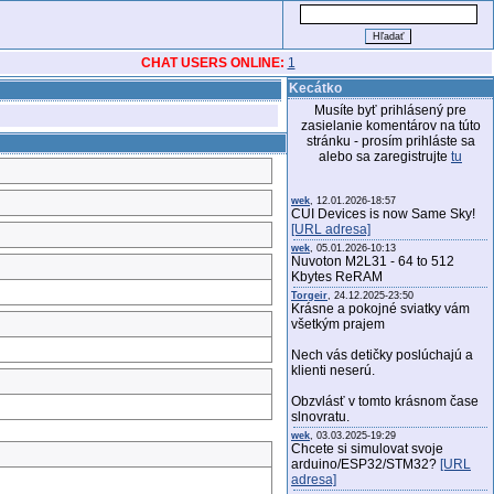
CHAT USERS ONLINE:
1
Kecátko
Musíte byť prihlásený pre
zasielanie komentárov na túto
stránku - prosím prihláste sa
alebo sa zaregistrujte
tu
wek
, 12.01.2026-18:57
CUI Devices is now Same Sky!
[URL adresa]
wek
, 05.01.2026-10:13
Nuvoton M2L31 - 64 to 512
Kbytes ReRAM
Torgeir
, 24.12.2025-23:50
Krásne a pokojné sviatky vám
všetkým prajem
Nech vás detičky poslúchajú a
klienti neserú.
Obzvlásť v tomto krásnom čase
slnovratu.
wek
, 03.03.2025-19:29
Chcete si simulovat svoje
arduino/ESP32/STM32?
[URL
adresa]