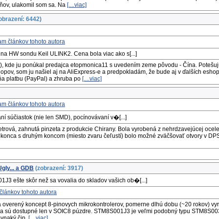
šňov, ulakomil som sa. Na
[....viac]
obrazení: 6442)
na HW sondu Keil ULINK2. Cena bola viac ako s[...]
), kde ju ponúkal predajca etopmonica11 s uvedením zeme pôvodu - Čína. Potešujúc
ov, som ju našiel aj na AliExpress-e a predpokladám, že bude aj v ďalších eshop
ňa platbu (PayPal) a zhruba po
[....viac]
zaní súčiastok (nie len SMD), pocínovávaní v�[...]
imetrová, zahnutá pinzeta z produkcie Chirany. Bola vyrobená z nehrdzavejúcej ocele
dokonca s druhým koncom (miesto zvaru čeľustí) bolo možné zväčšovať otvory v DPS
gly... a GDB
(zobrazení: 3917)
J3 ešte skôr než sa vovalia do skladov vašich ob�[...]
a overený koncept 8-pinovych mikrokontrolerov, pomerne dlhú dobu (~20 rokov) vyr
a sú dostupné len v SOIC8 púzdre. STM8S001J3 je veľmi podobný typu STM8S003F3 
ovnaký čip.
[....viac]