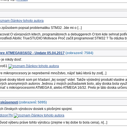
cím způsobem popsat problematiku STM32. Jde mi o [...]
racovat O vývojových kitech, programátorech a debuggerech O tom kde sehnat potř
prostředí Atollic TrueSTUDIO Motivace Proč začít programovat STM32 ? Ta otázka b
pre ATMEGA8/16/32 - Update 05.04.2017
(zobrazení: 7584)
e je nikdy dosť.
jaro61
e mikroprocesory je nepreberné množstvo, nájsť takú ktorá by zod[...]
jové dosky ktoré som pri hľadaní „tej svojej“ videl. Takže výsledný produkt vlastne an
cerých anonymných autorov. Jednou z mojich požiadaviek bolo, aby doska bola využ
ínať s mikroprocesormi ATMEGA 8, alebo ATMEGA 16/32. Preto je táto doska určená
skúsenosti
(zobrazení: 5095)
 čínskych výrobcov dosiek s plošnými spojmi.
dizonTN
od výberu práve tohto výrobcu (zrejme v tej dobe to bola cena), n[...]