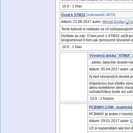
10.0 - 1 hlas
Úvod k STM32
(zobrazení: 4575)
dátum: 21.08.2017 autor:
Michal Dudka
Tento tutoriál si neklade za cíl vyčerpávají
Dočtete se zde: O tom proč s STM32 začít p
programovat O tom jak zprovoznit vývojové 
10.0 - 1 hlas
Vývojová doska "ATMIA" 
...alebo, takýchto dosiek ni
dátum: 05.04.2017 autor: 
Aj keď vývojových dosiek pr
Inšpiráciou boli všetky vývo
akési kolektívne dielo via
začiatočníkov bude asi zač
10.0 - 2 hlasov
PCBWAY.COM - praktické 
PCBWAY je jeden z mnohých
dátum: 29.01.2017 autor:
E
Už si nepamätám aký bol dôv