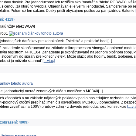
ruhov dosiek. Pre jednoduchosť ich rozlíšim ako "modrá" a "biela" PCBWAY ukáže
 s cenou, za ktorú to vyrobia. Objednávanie je veľmi jenoduché. Samozrejme po reg
platím. Potom už len čakám. Dosky prišli obyčajnou poštou za pár týždňov. Balenie
ní: 4119)
olajú vždy efekt WOW!
jaro61
vhodnejších darčekov pre kohokoľvek. Estetické a praktické hodi[...]
ché zariadenie skonštruované na základe mikroprocesora Atmega8 doplnené modu
m registrom 74HC164. Zariadenie je skonštruované na jednom plošnom spoji, kto
 stočenými do špirály pre konečný efekt. Môže slúžiť ako hodiny, budík, teplomer
lebo si ju môžete stiahnuť
[....viac]
el jednoduchý merač zenerových diód s meničom s MC340[...]
vých zásobách a na základe nájdených pokladov padlo nasledujúce rozhodnutie: via
ny 4-polohový otočný prepínač; menič s osvedčenou MC34063 ponecháme. Z bezpe
oblém zvýšiť až na 100V) prúdový zdroj - z dôvodu jednoduchosti konštrukcie
[....vi
zobrazení: 4909)