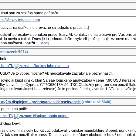
tput port zo stoličky spred počítača.
covať na diaľku, no prevažne sa jednalo o práce t[...]
 osloviť adresátov s ponukou práce. Easy. Ak kontakty nemajú práve pre Vás prísluš
t do novín a čakať. Dnes je to jednoduchšie - vytvoriť profil, pripojiť vzorové reali
jedna možnosť - využiť
[....viac]
zobrazení: 5074)
obok
dizonTN
 USD? Je to vôbec možné? Ak neočakávate zázraky ale bežný nástr[...]
 rovno aj kúpil čínsky klon Saleae logického analyzátora v cene 7.90 USD (teraz 
Veľký čip vnútri je Cypress CY7C68013A-56LTXC Obslužný program som použil Sale
/logic-software/latest-beta-release) Je to posledná beta, z verzie 1. Všetko novšie 
ťavým displejom - prehrávanie videosekvencie
(zobrazení: 5640)
 prachu na poličku.
dizonTN
ť Giga Dev[...]
m sa ulakomil na celý kit. Kit vyprodukovali v čínskej manufaktúre Sipeed, ponúka
USD, tak som použil aliexpress. Tam bol v ponuke (daný obchodník ho už neponúk