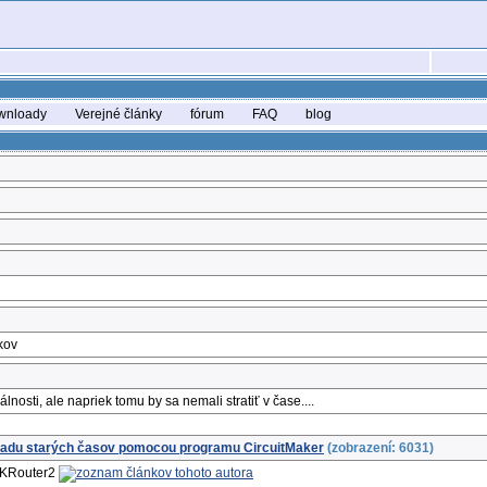
wnloady
Verejné články
fórum
FAQ
blog
kov
álnosti, ale napriek tomu by sa nemali stratiť v čase....
hľadu starých časov pomocou programu CircuitMaker
(zobrazení: 6031)
 SKRouter2