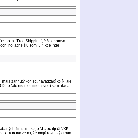
i bol aj "Free Shipping", čiže doprava
och, no lacnejšiu som ju nikde inde
, mala zahnutý koniec, navádzací kolík, ale
 Dlho (ale nie moc intenzívne) som hľadal
ábaných firmami ako je Microchip čí NXP.
- a to tak veľmi, že majú rovnaký errata