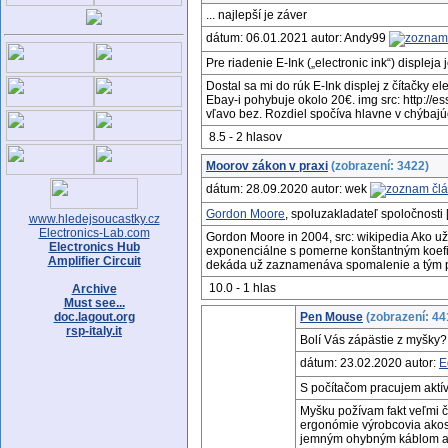
... najlepší je záver
dátum: 06.01.2021 autor: Andy99
Pre riadenie E-Ink („electronic ink“) displej
Dostal sa mi do rúk E-Ink displej z čítačky e
Ebay-i pohybuje okolo 20€. img src: http://es
vľavo bez. Rozdiel spočíva hlavne v chýbajúc
8.5 - 2 hlasov
Moorov zákon v praxi
(zobrazení: 3422)
dátum: 28.09.2020 autor: wek
Gordon Moore
, spoluzakladateľ spoločnosti [.
www.hledejsoucastky.cz
Electronics-Lab.com
Gordon Moore in 2004, src: wikipedia Ako už
Electronics Hub
exponenciálne s pomerne konštantným koefici
Amplifier Circuit
dekáda už zaznamenáva spomalenie a tým po
10.0 - 1 hlas
Archive
Must see...
doc.lagout.org
Pen Mouse
(zobrazení: 44
rsp-italy.it
Bolí Vás zápästie z myšky
dátum: 23.02.2020 autor:
E
S počítačom pracujem aktív
Myšku požívam fakt veľmi č
ergonómie výrobcovia akosi
jemným ohybným káblom a t