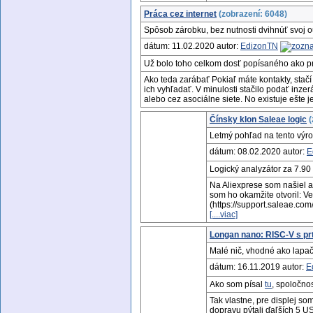
Práca cez internet
(zobrazení: 6048)
Spôsob zárobku, bez nutnosti dvihnúť svoj ou
dátum: 11.02.2020 autor:
EdizonTN
Už bolo toho celkom dosť popísaného ako pra
Ako teda zarábať Pokiaľ máte kontakty, stačí
ich vyhľadať. V minulosti stačilo podať inzerá
alebo cez asociálne siete. No existuje ešte 
Čínsky klon Saleae logic
(
Letmý pohľad na tento výr
dátum: 08.02.2020 autor:
E
Logický analyzátor za 7.90
Na Aliexprese som našiel a
som ho okamžite otvoril: 
(https://support.saleae.com
[....viac]
Longan nano: RISC-V s pr
Malé nič, vhodné ako lapač
dátum: 16.11.2019 autor:
E
Ako som písal
tu
, spoločnos
Tak vlastne, pre displej so
dopravu pýtali ďaľších 5 