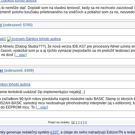
sa to nemôže stať. Doplatil som na vlastnú lenivosť, kedy sa mi nechcelo zaizolovať
 zmeniť polohu bzučiaku priletovaného na vodičoch a potiahol som za ne, neuvedo
e!
(zobrazení: 5705)
ali2
od Atmelu (Dialog Studia???), že nová verzia IDE AS7 pre procesory Atmel uzrela s
časom, vyskúšal som ju a aj rýchlo vymazal (nepodarilo sa mi preložiť testovací pro
i mi dosť
[....viac]
er
(zobrazení: 4309)
me tentokrát uvádzať čip implementujúci nejaký[...]
h začiatkom 90-tych rokov preslávila najmä modulmi radu BASIC Stamp (o ktorých tu
8052AH-BASIC samotný mcu neobsahuje plnohodnotný interpreter (aj s editorom); tu
hrá do EEPROM mcu. To
[....viac]
Prejsť na stránku
[
1
]
2
3
4
5
6
ánky generuje redakčný systém
e107
, a údaje do neho nahadzujú EdizonTN a redak