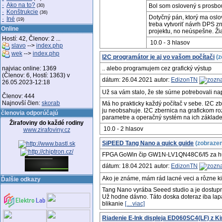
·
Ako na to?
Bol som oslovený s prosbou
(30)
·
Konštrukcie
(36)
Dotyčný pán, ktorý ma oslo
·
Iné
(19)
treba vytvoriť návrh DPS z
Online
projektu, no neúspešne. Ži
Hostí: 42, Členov: 2 ...
10.0 - 3 hlasov
slavo
-->
index.php
wek
-->
index.php
I2C programátor je aj vo vašom počítači
(z
najviac online: 1369
.. alebo programujem cez grafický výstup
(Členov: 6, Hostí: 1363) v
dátum: 26.04.2021 autor:
EdizonTN
26.05.2023-12:18
Už sa vám stalo, že ste súrne potrebovali 
Členov: 444
Najnovší člen:
skorab
Má ho prakticky každý počítač v sebe. I2C z
ju neobsahuje. I2C zbernica na grafickom r
členovia odporúčajú
parametre a operačný systém na ich základe
Žirafoviny do každé rodiny
10.0 - 2 hlasov
www.zirafoviny.cz
SiPEED Tang Nano a quick guide
(zobrazen
FPGA GoWin čip GW1N-LV1QN48C6/I5 za h
dátum: 18.04.2021 autor:
EdizonTN
Ako je známe, mám rád lacné veci a rôzne kity
Ďalšie odkazy
Tang Nano vyrába Seeed studio a je dostupn
Už hodne dávno. Táto doska doteraz iba lapala
blikanie
[....viac]
Riadenie E-Ink displeja ED060SC4(LF) z Ki