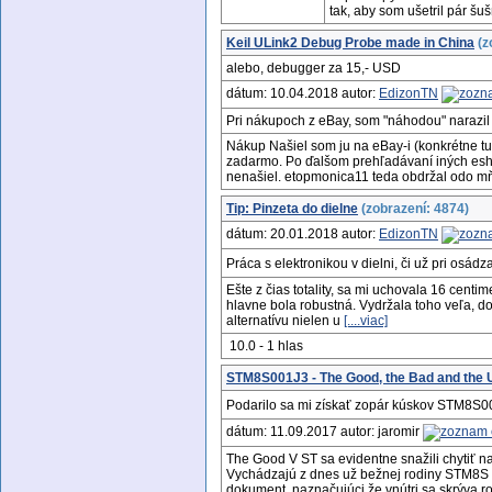
tak, aby som ušetril pár šu
Keil ULink2 Debug Probe made in China
(z
alebo, debugger za 15,- USD
dátum: 10.04.2018 autor:
EdizonTN
Pri nákupoch z eBay, som "náhodou" narazil 
Nákup Našiel som ju na eBay-i (konkrétne tu
zadarmo. Po ďalšom prehľadávaní iných eshop
nenašiel. etopmonica11 teda obdržal odo m
Tip: Pinzeta do dielne
(zobrazení: 4874)
dátum: 20.01.2018 autor:
EdizonTN
Práca s elektronikou v dielni, či už pri osád
Ešte z čias totality, sa mi uchovala 16 cent
hlavne bola robustná. Vydržala toho veľa, 
alternatívu nielen u
[....viac]
10.0 - 1 hlas
STM8S001J3 - The Good, the Bad and the U
Podarilo sa mi získať zopár kúskov STM8S001
dátum: 11.09.2017 autor: jaromir
The Good V ST sa evidentne snažili chytiť n
Vychádzajú z dnes už bežnej rodiny STM8S 
dokument, naznačujúci že vnútri sa skrýva r