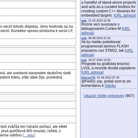
a handful of stand-alone projects
and acts as a curated toolbox for
creating custom C++ libraries for
embedded targets.
[URL adresa]
wek
, 21.02.2023-11:09
Rozne veci suvisiace s
ro verzií tohoto displeja. Jeho hodnota sa na
debugovanim Cortex-M
[URL
erzií. Konektor vpravo prislúcha k verzii LF,
adresa]
wek
, 06.08.2022-21:42
Ak by niekto potreboval
programovat seriovu FLASH
pripojenu cez STM32, tak
[URL
adresa]
wek
, 26.07.2022-13:50
Prispejte ku grafickej kniznici
LVGL a mozete dostat zaplatene
[URL adresa]
iná, ale uvedené parametre skutočne rástli
ent Intelu, ešte stále žije, posledná
EdizonTN
, 01.04.2022-07:34
@Feli0x: jop, pridal som to do
komentárov k
článku
Ukázať všetky príspevky
(867)
boli zväčša len ťahače peňazí, ale efekt
o prvá guličková MS mouse), ľahká, s
ierne odlišnú
[....viac]