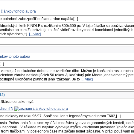
a je potrebné zabezpečiť neštandardné napätia[...]
lektronických kníh KINDLE s rozlíšením 800x600 px. V tejto čítačke sa používa viace
sentialscrap.com Z obrázku je možné vidieť rozdiely medzi konektormi jednotlivých v
ich vývodoch, t.j.
[....viac]
..]
 vieme, až neskutočne dobre a neuveriteľne dlho. Možno je konštanta rastu trocha 
entom zhruba nasledujúcich 50 rokov. Aj keď starý pán Moore, dnes emeritný prezid
stupné ukončenie platnosti jeho "zákona". Je to
[....viac]
12)
? Skúste ceruzko-myš.
dizonTN
ne niekedy od roku 96/97. Spočiatku len s legendárnym editorom T602,[...]
asto. Počas tohto času som vysúšal množstvo typov a ergonomických kreácií, ktoré 
 nepribalili. V základe mi najviac vyhovuje myška v tuctovom prevedení (niečo ak
romi tlačítkami. V poslednom čase ma začalo bolieť zápästie. V práci používam m