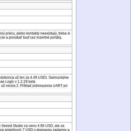
nú prácu, alebo kontakty neexistujú, treba si
zácie a ponúkať buď cez inzertné portály,
je dokonca už len za 4.49 USD). Samozrejme
ae Logic v 1.2.29 beta
je už verzia 2. Príklad zobnrazenia UART pri
 ho Seeed Studio za cenu 4.90 USD, ale za
a) za smiešnych 7 USD s dopravou zadarmo a