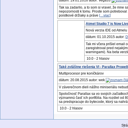
dátum: 19.01.2016 autor: Vega33
Tak sa zadarilo, a to som si vravel, že mne 
nepozornosti k tomu. Proste som potreboval
poistkové držiaky a práve
[....viac]
Atmel Studio 7 is Now Liv
Nová verzia IDE od Atmelu
dátum: 01.10.2015 autor:
D
Tak mi včera prišiel email 
zaregistroval pred nejakým 
warningami). Na beta verzi
10.0 - 2 hlasov
Také zvláštne riešenia VI - Parallax Propell
Multiprocesor pre koníčkárov
dátum: 20.08.2015 autor: wek
V záverečnom dieli nášho miniseriálu nebude
Spoločnosť Parallax sa vo svojich začiatkoc
významnú časť ich portfólia. Na rozdiel od 
sa predspracuje do bytecode, ktorý sa na
10.0 - 2 hlasov
Str