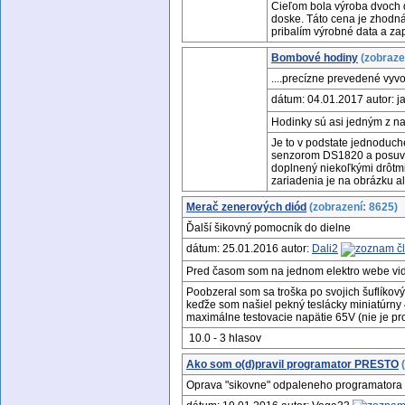
Cieľom bola výroba dvoch d
doske. Táto cena je zhodná
pribalím výrobné data a za
Bombové hodiny
(zobraze
....precízne prevedené vyv
dátum: 04.01.2017 autor: 
Hodinky sú asi jedným z naj
Je to v podstate jednodu
senzorom DS1820 a posuvný
doplnený niekoľkými drôtmi
zariadenia je na obrázku a
Merač zenerových diód
(zobrazení: 8625)
Ďalší šikovný pomocník do dielne
dátum: 25.01.2016 autor:
Dali2
Pred časom som na jednom elektro webe vid
Poobzeral som sa troška po svojich šuflíko
keďže som našiel pekný teslácky miniatúr
maximálne testovacie napätie 65V (nie je pr
10.0 - 3 hlasov
Ako som o(d)pravil programator PRESTO
(
Oprava "sikovne" odpaleneho programatora