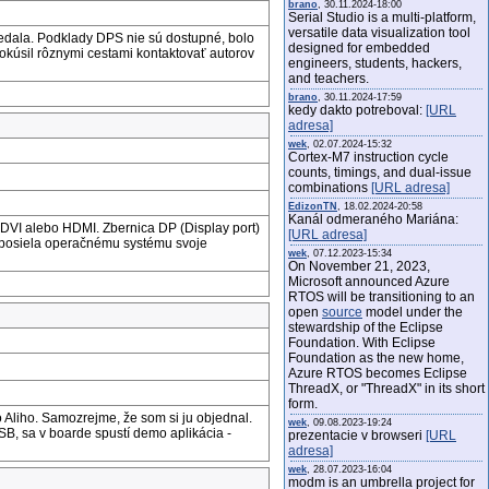
brano
, 30.11.2024-18:00
Serial Studio is a multi-platform,
versatile data visualization tool
 nedala. Podklady DPS nie sú dostupné, bolo
designed for embedded
okúsil rôznymi cestami kontaktovať autorov
engineers, students, hackers,
and teachers.
brano
, 30.11.2024-17:59
kedy dakto potreboval:
[URL
adresa]
wek
, 02.07.2024-15:32
Cortex-M7 instruction cycle
counts, timings, and dual-issue
combinations
[URL adresa]
EdizonTN
, 18.02.2024-20:58
Kanál odmeraného Mariána:
, DVI alebo HDMI. Zbernica DP (Display port)
[URL adresa]
r posiela operačnému systému svoje
wek
, 07.12.2023-15:34
On November 21, 2023,
Microsoft announced Azure
RTOS will be transitioning to an
open
source
model under the
stewardship of the Eclipse
Foundation. With Eclipse
Foundation as the new home,
Azure RTOS becomes Eclipse
ThreadX, or "ThreadX" in its short
form.
Aliho. Samozrejme, že som si ju objednal.
wek
, 09.08.2023-19:24
USB, sa v boarde spustí demo aplikácia -
prezentacie v browseri
[URL
adresa]
wek
, 28.07.2023-16:04
modm is an umbrella project for