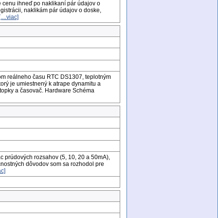
 cenu ihneď po naklikaní pár údajov o
istrácii, naklikám pár údajov o doske,
[....viac]
lom reálneho času RTC DS1307, teplotným
rý je umiestnený k atrape dynamitu a
, stopky a časovač. Hardware Schéma
c prúdových rozsahov (5, 10, 20 a 50mA),
čnostných dôvodov som sa rozhodol pre
ac]