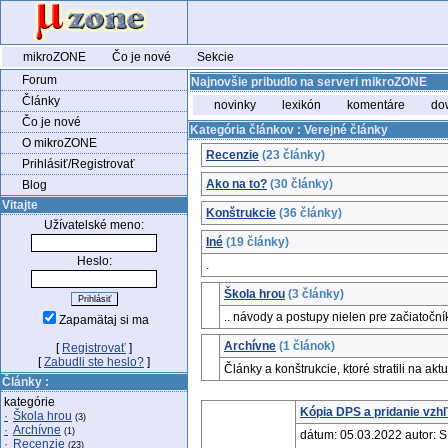
mikroZONE
Čo je nové
Sekcie
Forum
Najnovšie pribudlo na serveri mikroZONE
Články
novinky
lexikón
komentáre
do
Čo je nové
Kategória článkov : Verejné články
O mikroZONE
Recenzie
(23 články)
Prihlásiť/Registrovať
Ako na to?
(30 články)
Blog
Vitajte
Konštrukcie
(36 články)
Užívatelské meno:
Iné
(19 články)
Heslo:
.
Škola hrou
(3 články)
.. návody a postupy nielen pre začiatoční
Zapamätaj si ma
Archívne
(1 článok)
[
Registrovať
]
[
Zabudli ste heslo?
]
Články a konštrukcie, ktoré stratili na aktu
Články :
kategórie
Kópia DPS a pridanie vz
·
Škola hrou
(3)
·
Archívne
(1)
dátum: 05.03.2022 autor:
·
Recenzie
(23)