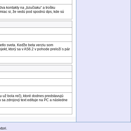
 dva kontakty na „bzučiaku“ a trošku
miac si, že vedú pod spodnú dps, kde sú
vetlo sveta. Keďže beta verziu som
jekt, ktorý sa v AS6.2 v pohode preloží s pár
 už bola reč), ktoré dodnes predstavujú
 sa zdrojový text edituje na PC a následne
tori.