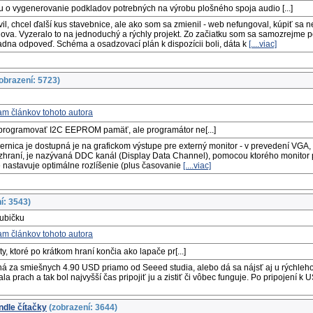
 o vygenerovanie podkladov potrebných na výrobu plošného spoja audio [...]
vil, chcel ďalší kus stavebnice, ale ako som sa zmienil - web nefungoval, kúpiť sa
nova. Vyzeralo to na jednoduchý a rýchly projekt. Zo začiatku som sa samozrejme p
adna odpoveď. Schéma a osadzovací plán k dispozícii boli, dáta k
[....viac]
obrazení: 5723)
naprogramovať I2C EEPROM pamäť, ale programátor ne[...]
bernica je dostupná je na grafickom výstupe pre externý monitor - v prevedení VGA
ozhraní, je nazývaná DDC kanál (Display Data Channel), pomocou ktorého monito
 nastavuje optimálne rozlíšenie (plus časovanie
[....viac]
í: 3543)
ubičku
, ktoré po krátkom hraní končia ako lapače pr[...]
á za smiešnych 4.90 USD priamo od Seeed studia, alebo dá sa nájsť aj u rýchleho 
 prach a tak bol najvyšší čas pripojiť ju a zistiť či vôbec funguje. Po pripojení k 
ndle čítačky
(zobrazení: 3644)