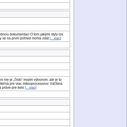
ebnou dokumentaci O tom jakými styly lze
y se na první pohled mohla zdát
[....viac]
i nie je „čisto“ mojím výtvorom, ale je to
iteľná pre viac mikroprocesorov. Väčšina
 práve pre tieto
[....viac]