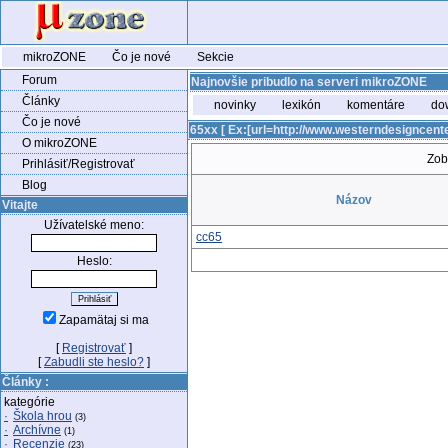
mikroZONE
Čo je nové
Sekcie
Forum
Najnovšie pribudlo na serveri mikroZONE
Články
novinky
lexikón
komentáre
do
Čo je nové
65xx [ Ex:[url=http://www.westerndesigncen
O mikroZONE
Zob
Prihlásiť/Registrovať
Blog
Názov
Vitajte
Užívatelské meno:
cc65
Heslo:
Zapamätaj si ma
[
Registrovať
]
[
Zabudli ste heslo?
]
Články :
kategórie
·
Škola hrou
(3)
·
Archívne
(1)
·
Recenzie
(23)