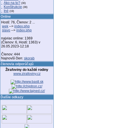
·
Ako na to?
(30)
·
Konštrukcie
(36)
·
Iné
(19)
Online
Hostí: 76, Členov: 2 ...
wek
-->
index.php
slavo
-->
index.php
najviac online: 1369
(Členov: 6, Hostí: 1363) v
26.05.2023-12:18
Členov: 444
Najnovší člen:
skorab
členovia odporúčajú
Žirafoviny do každé rodiny
www.zirafoviny.cz
Ďalšie odkazy