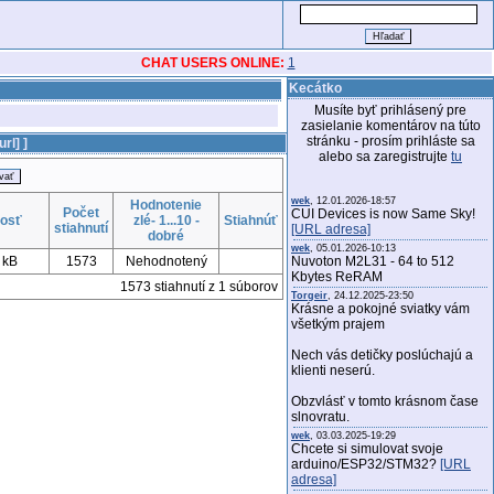
CHAT USERS ONLINE:
1
Kecátko
Musíte byť prihlásený pre
zasielanie komentárov na túto
stránku - prosím prihláste sa
rl] ]
alebo sa zaregistrujte
tu
wek
, 12.01.2026-18:57
Hodnotenie
Počet
CUI Devices is now Same Sky!
kosť
zlé- 1...10 -
Stiahnúť
stiahnutí
[URL adresa]
dobré
wek
, 05.01.2026-10:13
 kB
1573
Nehodnotený
Nuvoton M2L31 - 64 to 512
Kbytes ReRAM
1573 stiahnutí z 1 súborov
Torgeir
, 24.12.2025-23:50
Krásne a pokojné sviatky vám
všetkým prajem
Nech vás detičky poslúchajú a
klienti neserú.
Obzvlásť v tomto krásnom čase
slnovratu.
wek
, 03.03.2025-19:29
Chcete si simulovat svoje
arduino/ESP32/STM32?
[URL
adresa]