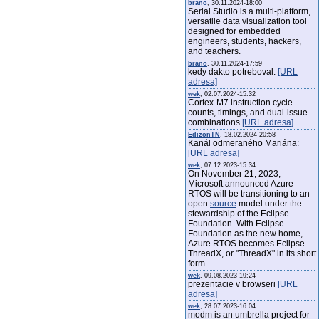
brano
, 30.11.2024-18:00
Serial Studio is a multi-platform,
versatile data visualization tool
designed for embedded
engineers, students, hackers,
and teachers.
brano
, 30.11.2024-17:59
kedy dakto potreboval:
[URL
adresa]
wek
, 02.07.2024-15:32
Cortex-M7 instruction cycle
counts, timings, and dual-issue
combinations
[URL adresa]
EdizonTN
, 18.02.2024-20:58
Kanál odmeraného Mariána:
[URL adresa]
wek
, 07.12.2023-15:34
On November 21, 2023,
Microsoft announced Azure
RTOS will be transitioning to an
open
source
model under the
stewardship of the Eclipse
Foundation. With Eclipse
Foundation as the new home,
Azure RTOS becomes Eclipse
ThreadX, or "ThreadX" in its short
form.
wek
, 09.08.2023-19:24
prezentacie v browseri
[URL
adresa]
wek
, 28.07.2023-16:04
modm is an umbrella project for