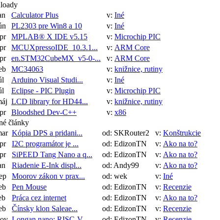
loady
an
Calculator Plus
v:
Iné
ún
PL2303 pre Win8 a 10
v:
Iné
pr
MPLAB® X IDE v5.15
v:
Microchip PIC
pr
MCUXpressoIDE_10.3.1...
v:
ARM Core
pr
en.STM32CubeMX_v5-0-...
v:
ARM Core
eb
MC34063
v:
knižnice, rutiny
úl
Arduino Visual Studi...
v:
Iné
úl
Eclipse - PIC Plugin
v:
Microchip PIC
máj
LCD library for HD44...
v:
knižnice, rutiny
pr
Bloodshed Dev-C++
v:
x86
né články
mar
Kópia DPS a pridani...
od: SKRouter2
v:
Konštrukcie
pr
I2C programátor je ...
od: EdizonTN
v:
Ako na to?
pr
SiPEED Tang Nano a q...
od: EdizonTN
v:
Ako na to?
an
Riadenie E-Ink displ...
od: Andy99
v:
Ako na to?
ep
Moorov zákon v prax...
od: wek
v:
Iné
eb
Pen Mouse
od: EdizonTN
v:
Recenzie
eb
Práca cez internet
od: EdizonTN
v:
Ako na to?
eb
Čínsky klon Saleae...
od: EdizonTN
v:
Recenzie
nov
Longan nano: RISC-V ...
od: EdizonTN
v:
Recenzie