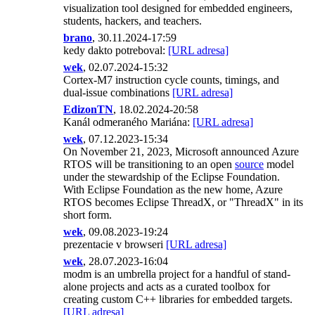
visualization tool designed for embedded engineers,
students, hackers, and teachers.
brano
, 30.11.2024-17:59
kedy dakto potreboval:
[URL adresa]
wek
, 02.07.2024-15:32
Cortex-M7 instruction cycle counts, timings, and
dual-issue combinations
[URL adresa]
EdizonTN
, 18.02.2024-20:58
Kanál odmeraného Mariána:
[URL adresa]
wek
, 07.12.2023-15:34
On November 21, 2023, Microsoft announced Azure
RTOS will be transitioning to an open
source
model
under the stewardship of the Eclipse Foundation.
With Eclipse Foundation as the new home, Azure
RTOS becomes Eclipse ThreadX, or "ThreadX" in its
short form.
wek
, 09.08.2023-19:24
prezentacie v browseri
[URL adresa]
wek
, 28.07.2023-16:04
modm is an umbrella project for a handful of stand-
alone projects and acts as a curated toolbox for
creating custom C++ libraries for embedded targets.
[URL adresa]