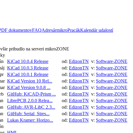
 PDF dokumentov
FAQ
Adresár
mikroPracák
Kalendár udalostí
všie pribudlo na serveri mikroZONE
nky
ún
KiCad 10.0.4 Release
od:
EdizonTN
v:
Software-ZONE
máj
KiCad 10.0.3 Release
od:
EdizonTN
v:
Software-ZONE
pr
KiCad 10.0.1 Release
od:
EdizonTN
v:
Software-ZONE
mar
KiCad Version 10 Rel...
od:
EdizonTN
v:
Software-ZONE
mar
KiCad Version 9.0.8 ...
od:
EdizonTN
v:
Software-ZONE
eb
GitHub: KiCAD-Prism ...
od:
EdizonTN
v:
Software-ZONE
an
LibrePCB 2.0.0 Relea...
od:
EdizonTN
v:
Software-ZONE
an
GitHub: AVR-LibC 2.3...
od:
EdizonTN
v:
Software-ZONE
an
GitHub: Serial_Stres...
od:
EdizonTN
v:
Software-ZONE
an
Lukas Kramer: Horizo...
od:
EdizonTN
v:
Software-ZONE
ón
aug
HMI