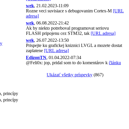
wek
, 21.02.2023-11:09
Rozne veci suvisiace s debugovanim Cortex-M
[URL
adresa]
wek
, 06.08.2022-21:42
Ak by niekto potreboval programovat seriovu
FLASH pripojenu cez STM32, tak
[URL adresa]
wek
, 26.07.2022-13:50
hy
Prispejte ku grafickej kniznici LVGL a mozete dostat
zaplatene
[URL adresa]
EdizonTN
, 01.04.2022-07:34
@Feli0x: jop, pridal som to do komentárov k
článku
Ukázať všetky príspevky
(867)
o, princípy
o, princípy