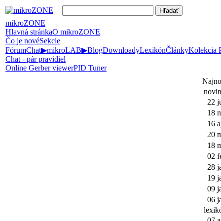
mikroZONE
Hlavná stránka
O mikroZONE
Čo je nové
Sekcie
Fórum
Chat
▶
mikroLAB
▶
Blog
Downloady
Lexikón
Články
Kolekcia
Chat - pár pravidiel
Online Gerber viewer
PID Tuner
Najno
novi
22 j
18 
16 a
20 
18 
02 f
28 j
19 j
09 j
06 j
lexik
07 