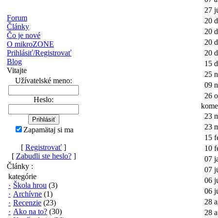
27 j
Forum
20 d
Články
20 d
Čo je nové
20 d
O mikroZONE
Prihlásiť/Registrovať
20 d
Blog
15 d
Vitajte
25 
Užívatelské meno:
09 
26 o
Heslo:
kome
23 
23 
Zapamätaj si ma
15 f
[
Registrovať
]
10 f
[
Zabudli ste heslo?
]
07 j
Články :
07 j
kategórie
06 j
·
Škola hrou
(3)
06 j
·
Archívne
(1)
28 a
·
Recenzie
(23)
·
Ako na to?
(30)
28 a