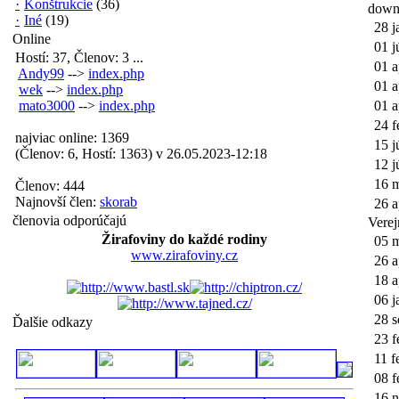
·
Konštrukcie
(36)
down
·
Iné
(19)
28 j
Online
01 j
Hostí: 37, Členov: 3 ...
01 a
Andy99
-->
index.php
01 a
wek
-->
index.php
mato3000
-->
index.php
01 a
24 f
najviac online: 1369
15 j
(Členov: 6, Hostí: 1363) v 26.05.2023-12:18
12 j
16 
Členov: 444
Najnovší člen:
skorab
26 a
členovia odporúčajú
Verej
Žirafoviny do každé rodiny
05 
www.zirafoviny.cz
26 a
18 a
06 j
28 s
Ďalšie odkazy
23 f
11 f
08 f
16 