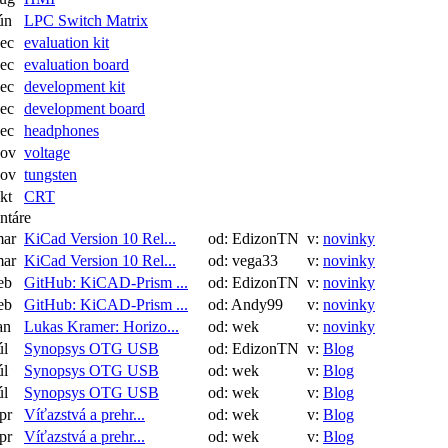
ún
LPC Switch Matrix
ec
evaluation kit
ec
evaluation board
ec
development kit
ec
development board
ec
headphones
nov
voltage
nov
tungsten
kt
CRT
ntáre
mar
KiCad Version 10 Rel...
od: EdizonTN
v:
novinky
mar
KiCad Version 10 Rel...
od: vega33
v:
novinky
eb
GitHub: KiCAD-Prism ...
od: EdizonTN
v:
novinky
eb
GitHub: KiCAD-Prism ...
od: Andy99
v:
novinky
an
Lukas Kramer: Horizo...
od: wek
v:
novinky
úl
Synopsys OTG USB
od: EdizonTN
v:
Blog
úl
Synopsys OTG USB
od: wek
v:
Blog
úl
Synopsys OTG USB
od: wek
v:
Blog
pr
Víťazstvá a prehr...
od: wek
v:
Blog
pr
Víťazstvá a prehr...
od: wek
v:
Blog