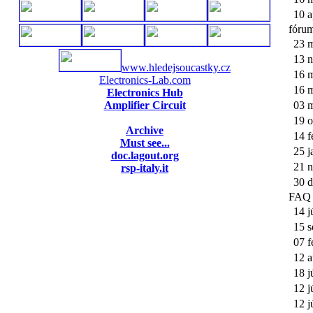
10 a
fóru
23 
13 
www.hledejsoucastky.cz
16 
Electronics-Lab.com
16 
Electronics Hub
Amplifier Circuit
03 
19 o
Archive
14 f
Must see...
25 j
doc.lagout.org
21 
rsp-italy.it
30 d
FAQ
14 j
15 s
07 f
12 
18 j
12 j
12 j