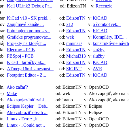
pr
Keil ULink2 Debug Pr...
od: EdizonTN
v:
Recenzie
m
mar
KiCad v10 - SK prekl...
od:
EdizonTN
v:
KiCAD
nov
Zaujímavé kanále ...
od:
x12
v:
o čomkoľvek...
mar
Potrebujem pomoc - s...
od:
EdizonTN
v:
KiCAD
máj
Graficke programovac...
od:
wek
v:
Kompiléry, IDE,...
máj
Projekty na ktorých...
od:
mminar7
v:
konštruktívne návr
kt
Elecrow - PCB
od:
EdizonTN
v:
služby
eb
PBSpoj - PCB
od:
Michal313
v:
služby
an
Kicad - farbičky ak...
od:
EdizonTN
v:
KiCAD
nov
ATmega16m1 - nespust...
od:
SIGINT
v:
AVR
ec
Footprint Editor - Z...
od:
EdizonTN
v:
KiCAD
ún
Ako začať?
od: EdizonTN
v: OpenOCD
ep
Make
od: wek
v: Ako zapojiť, ako na t
eb
Ako spojazdniť zabl...
od: brano
v: Ako zapojiť, ako na t
aug
Eclipse Kepler + Deb...
od: EdizonTN
v: Eclipse
ún
Ako zobraziť obsah ...
od: EdizonTN
v: Eclipse
ún
Linux - Error: „in...
od: EdizonTN
v: OpenOCD
ún
Linux - „Could not...
od: EdizonTN
v: OpenOCD