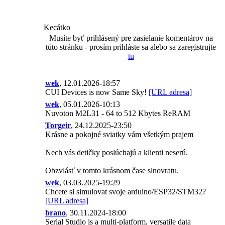
Kecátko
Musíte byť prihlásený pre zasielanie komentárov na
túto stránku - prosím prihláste sa alebo sa zaregistrujte
tu
wek
, 12.01.2026-18:57
CUI Devices is now Same Sky!
[URL adresa]
wek
, 05.01.2026-10:13
Nuvoton M2L31 - 64 to 512 Kbytes ReRAM
Torgeir
, 24.12.2025-23:50
Krásne a pokojné sviatky vám všetkým prajem
Nech vás detičky poslúchajú a klienti neserú.
Obzvlásť v tomto krásnom čase slnovratu.
wek
, 03.03.2025-19:29
Chcete si simulovat svoje arduino/ESP32/STM32?
[URL adresa]
brano
, 30.11.2024-18:00
Serial Studio is a multi-platform, versatile data