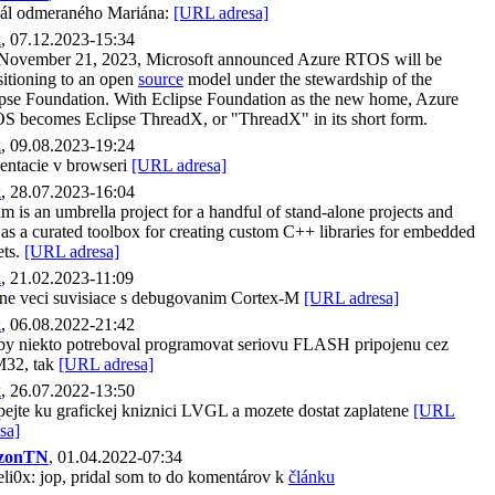
ál odmeraného Mariána:
[URL adresa]
k
, 07.12.2023-15:34
November 21, 2023, Microsoft announced Azure RTOS will be
sitioning to an open
source
model under the stewardship of the
pse Foundation. With Eclipse Foundation as the new home, Azure
S becomes Eclipse ThreadX, or "ThreadX" in its short form.
k
, 09.08.2023-19:24
entacie v browseri
[URL adresa]
k
, 28.07.2023-16:04
 is an umbrella project for a handful of stand-alone projects and
 as a curated toolbox for creating custom C++ libraries for embedded
ets.
[URL adresa]
k
, 21.02.2023-11:09
ne veci suvisiace s debugovanim Cortex-M
[URL adresa]
k
, 06.08.2022-21:42
by niekto potreboval programovat seriovu FLASH pripojenu cez
32, tak
[URL adresa]
k
, 26.07.2022-13:50
pejte ku grafickej kniznici LVGL a mozete dostat zaplatene
[URL
sa]
zonTN
, 01.04.2022-07:34
i0x: jop, pridal som to do komentárov k
článku