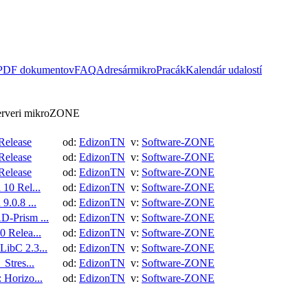
 PDF dokumentov
FAQ
Adresár
mikroPracák
Kalendár udalostí
serveri mikroZONE
Release
od:
EdizonTN
v:
Software-ZONE
Release
od:
EdizonTN
v:
Software-ZONE
Release
od:
EdizonTN
v:
Software-ZONE
10 Rel...
od:
EdizonTN
v:
Software-ZONE
9.0.8 ...
od:
EdizonTN
v:
Software-ZONE
-Prism ...
od:
EdizonTN
v:
Software-ZONE
0 Relea...
od:
EdizonTN
v:
Software-ZONE
ibC 2.3...
od:
EdizonTN
v:
Software-ZONE
_Stres...
od:
EdizonTN
v:
Software-ZONE
 Horizo...
od:
EdizonTN
v:
Software-ZONE