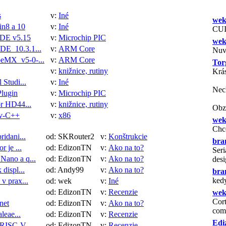
s
v:
Iné
we
n8 a 10
v:
Iné
CUI
DE v5.15
v:
Microchip PIC
we
E_10.3.1...
v:
ARM Core
Nuv
eMX_v5-0-...
v:
ARM Core
Tor
v:
knižnice, rutiny
Krá
 Studi...
v:
Iné
Nech
Plugin
v:
Microchip PIC
or HD44...
v:
knižnice, rutiny
Obzv
v-C++
v:
x86
we
Chc
idani...
od: SKRouter2
v:
Konštrukcie
bra
 je ...
od: EdizonTN
v:
Ako na to?
Seri
ano a q...
od: EdizonTN
v:
Ako na to?
desi
displ...
od: Andy99
v:
Ako na to?
bra
ked
v prax...
od: wek
v:
Iné
od: EdizonTN
v:
Recenzie
we
Cort
net
od: EdizonTN
v:
Ako na to?
com
leae...
od: EdizonTN
v:
Recenzie
Edi
RISC-V ...
od: EdizonTN
v:
Recenzie