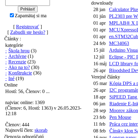
downloady
28 jan
Calculator Plu
Zapamätaj si ma
01 jún
PL2303 pre Wi
01 apr
MPLAB® X I
[
Registrovať
]
01 apr
MCUXpressoID
[
Zabudli ste heslo?
]
01 apr
en.STM32Cub
Články :
24 feb
MC34063
kategórie
15 júl
Arduino Visual
·
Škola hrou
(3)
·
Archívne
(1)
12 júl
Eclipse - PIC 
·
Recenzie
(23)
16 máj
LCD library f
·
Ako na to?
(30)
26 apr
Bloodshed De
·
Konštrukcie
(36)
Verejné články
·
Iné
(19)
05 mar
Kópia DPS a pr
Online
26 apr
I2C programátor
Hostí: 56, Členov: 0 ...
18 apr
SiPEED Tang N
najviac online: 1369
06 jan
Riadenie E-Ink 
(Členov: 6, Hostí: 1363) v 26.05.2023-
28 sep
Moorov zákon 
12:18
23 feb
Pen Mouse
11 feb
Práca cez inter
Členov: 444
Najnovší člen:
skorab
08 feb
Čínsky klon Sa
členovia odporúčajú
16 nov
Longan nano: 