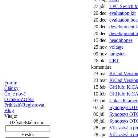
27 jún
LPC Switch M
20 dec
evaluation kit
20 dec
evaluation boa
20 dec
development k
20 dec
development b
15 dec
headphones
25 nov
voltage
09 nov
tungsten
26 okt
CRT
komentáre
23 mar
KiCad Version 
23 mar
KiCad Version 
Forum
15 feb
GitHub: KiCAD
Články
Čo je nové
10 feb
GitHub: KiCAD
O mikroZONE
07 jan
Lukas Kramer:
Prihlásiť/Registrovať
07 júl
Synopsys OT
Blog
06 júl
Synopsys OT
Vitajte
06 júl
Synopsys OT
Užívatelské meno:
28 apr
Víťazstvá a pre
Heslo:
28 apr
Víťazstvá a pre