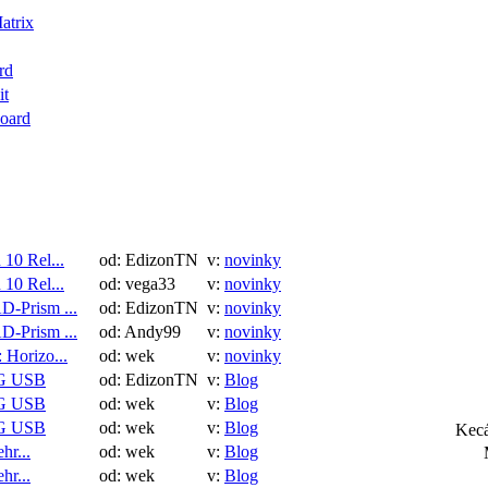
atrix
rd
it
oard
10 Rel...
od: EdizonTN
v:
novinky
10 Rel...
od: vega33
v:
novinky
-Prism ...
od: EdizonTN
v:
novinky
-Prism ...
od: Andy99
v:
novinky
 Horizo...
od: wek
v:
novinky
G USB
od: EdizonTN
v:
Blog
G USB
od: wek
v:
Blog
G USB
od: wek
v:
Blog
Kec
hr...
od: wek
v:
Blog
hr...
od: wek
v:
Blog