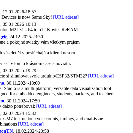
k
, 12.01.2026-18:57
 Devices is now Same Sky!
[URL adresa]
k
, 05.01.2026-10:13
oton M2L31 - 64 to 512 Kbytes ReRAM
geir
, 24.12.2025-23:50
sne a pokojné sviatky vám všetkým prajem
 vás detičky poslúchajú a klienti neserú.
lásť v tomto krásnom čase slnovratu.
k
, 03.03.2025-19:29
ete si simulovat svoje arduino/ESP32/STM32?
[URL adresa]
no
, 30.11.2024-18:00
al Studio is a multi-platform, versatile data visualization tool
gned for embedded engineers, students, hackers, and teachers.
no
, 30.11.2024-17:59
y dakto potreboval:
[URL adresa]
k
, 02.07.2024-15:32
ex-M7 instruction cycle counts, timings, and dual-issue
binations
[URL adresa]
zonTN
, 18.02.2024-20:58