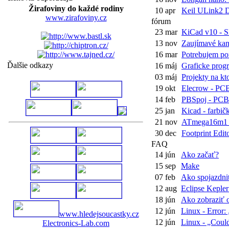
Žirafoviny do každé rodiny
10 apr
Keil ULink2 D
www.zirafoviny.cz
fórum
23 mar
KiCad v10 - SK
13 nov
Zaujímavé kaná
16 mar
Potrebujem pom
Ďalšie odkazy
16 máj
Graficke prog
03 máj
Projekty na kto
19 okt
Elecrow - PC
14 feb
PBSpoj - PCB
25 jan
Kicad - farbičk
21 nov
ATmega16m1 - 
30 dec
Footprint Edito
FAQ
14 jún
Ako začať?
15 sep
Make
07 feb
Ako spojazdniť
12 aug
Eclipse Kepler
18 jún
Ako zobraziť o
12 jún
Linux - Error: „
www.hledejsoucastky.cz
12 jún
Linux - „Could
Electronics-Lab.com