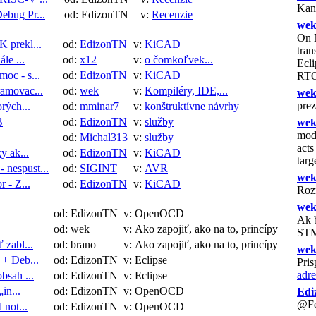
Kan
ebug Pr...
od: EdizonTN
v:
Recenzie
we
On 
 prekl...
od:
EdizonTN
v:
KiCAD
tran
le ...
od:
x12
v:
o čomkoľvek...
Ecli
oc - s...
od:
EdizonTN
v:
KiCAD
RTO
ramovac...
od:
wek
v:
Kompiléry, IDE,...
we
prez
rých...
od:
mminar7
v:
konštruktívne návrhy
B
od:
EdizonTN
v:
služby
we
modm
od:
Michal313
v:
služby
acts
y ak...
od:
EdizonTN
v:
KiCAD
targ
nespust...
od:
SIGINT
v:
AVR
we
r - Z...
od:
EdizonTN
v:
KiCAD
Roz
we
od: EdizonTN
v: OpenOCD
Ak 
od: wek
v: Ako zapojiť, ako na to, princípy
STM
 zabl...
od: brano
v: Ako zapojiť, ako na to, princípy
we
 + Deb...
od: EdizonTN
v: Eclipse
Pris
adre
bsah ...
od: EdizonTN
v: Eclipse
in...
od: EdizonTN
v: OpenOCD
Edi
@Fel
 not...
od: EdizonTN
v: OpenOCD