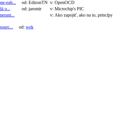
ne-eab...
od: EdizonTN
v: OpenOCD
á o...
od: jaromir
v: Microchip's PIC
erani...
v: Ako zapojiť, ako na to, princípy
sourc...
od:
wek