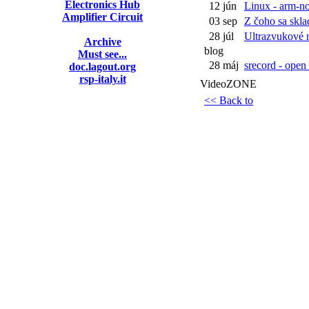
Electronics Hub
12 jún
Linux - arm-no
Amplifier Circuit
03 sep
Z čoho sa sklad
28 júl
Ultrazvukové m
Archive
blog
Must see...
28 máj
srecord - open 
doc.lagout.org
rsp-italy.it
VideoZONE
<< Back to