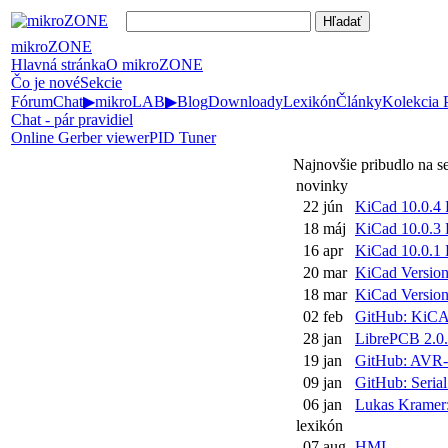
mikroZONE
Hlavná stránka
O mikroZONE
Čo je nové
Sekcie
Fórum
Chat
▶
mikroLAB
▶
Blog
Downloady
Lexikón
Články
Kolekcia
Chat - pár pravidiel
Online Gerber viewer
PID Tuner
Najnovšie pribudlo na 
novinky
22 jún
KiCad 10.0.4 
18 máj
KiCad 10.0.3 
16 apr
KiCad 10.0.1 
20 mar
KiCad Version 
18 mar
KiCad Version 
02 feb
GitHub: KiCAD
28 jan
LibrePCB 2.0.
19 jan
GitHub: AVR-L
09 jan
GitHub: Serial
06 jan
Lukas Kramer:
lexikón
07 aug
HMI