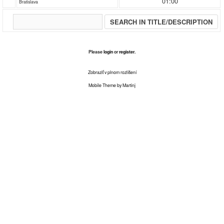
01:00
Bratislava
Please
login
or
register
.
Zobraziť v plnom rozlíšení
Mobile Theme by Martinj