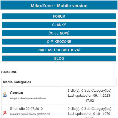
MikroZone - Mobile version
FORUM
ČLÁNKY
ČO JE NOVÉ
O MIKROZONE
PRIHLÁSIŤ/REGISTROVAŤ
BLOG
VideoZONE
Media Categories
3 clip(s), 0 Sub-Category(ies)
Členovia
Last updated on 09.11.2023-
kategória obsahujúca média členov
17:02
Stretnutie 22.07.2010
0 clip(s), 0 Sub-Category(ies)
Last updated on 01.01.1970-
Fotografie z pivnej seansy z 22.07.2010 -