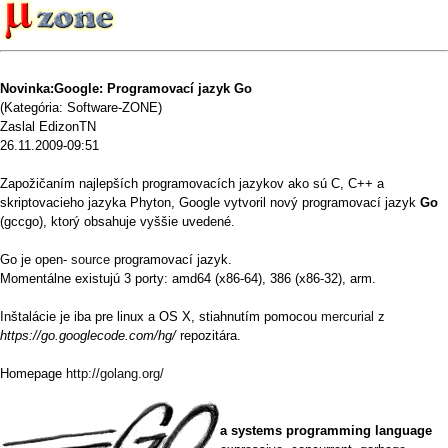
Novinka:Google: Programovací jazyk Go
(Kategória: Software-ZONE)
Zaslal EdizonTN
26.11.2009-09:51
Zapožičaním najlepších programovacích jazykov ako sú C, C++ a
skriptovacieho jazyka Phyton, Google vytvoril nový programovací jazyk
Go
(gccgo), ktorý obsahuje vyššie uvedené.
Go je open-
source
programovací jazyk.
Momentálne existujú 3 porty: amd64 (x86-64), 386 (x86-32), arm.
Inštalácie je iba pre linux a OS X, stiahnutím pomocou
mercurial
z
https://go.googlecode.com/hg/
repozitára.
Homepage
http://golang.org/
a systems programming language