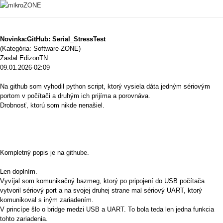
Novinka:GitHub: Serial_StressTest
(Kategória: Software-ZONE)
Zaslal EdizonTN
09.01.2026-02:09
Na github som vyhodil python script, ktorý vysiela dáta jedným sériovým
portom v počítači a druhým ich prijíma a porovnáva.
Drobnosť, ktorú som nikde nenašiel.
Kompletný popis je na
githube
.
Len doplním.
Vyvíjal som komunikačný bazmeg, ktorý po pripojení do USB počítača
vytvoril sériový port a na svojej druhej strane mal sériový UART, ktorý
komunikoval s iným zariadením.
V princípe šlo o
bridge
medzi USB a UART. To bola teda len jedna funkcia
tohto zariadenia.