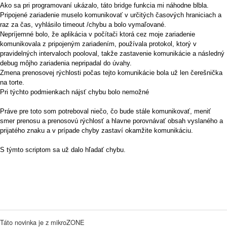
Ako sa pri programovaní ukázalo, táto
bridge
funkcia mi náhodne blbla.
Pripojené zariadenie muselo komunikovať v určitých časových hraniciach a
raz za čas, vyhlásilo timeout /chybu a bolo vymaľované.
Nepríjemné bolo, že aplikácia v počítači ktorá cez moje zariadenie
komunikovala z pripojeným zariadením, používala protokol, ktorý v
pravidelných intervaloch pooloval, takže zastavenie komunikácie a následný
debug môjho zariadenia nepripadal do úvahy.
Zmena prenosovej rýchlosti počas tejto komunikácie bola už len čerešnička
na torte.
Pri týchto podmienkach nájsť chybu bolo nemožné
Práve pre toto som potreboval niečo, čo bude stále komunikovať, meniť
smer prenosu a prenosovú rýchlosť a hlavne porovnávať obsah vyslaného a
prijatého znaku a v prípade chyby zastaví okamžite komunikáciu.
S týmto scriptom sa už dalo hľadať chybu.
Táto novinka je z mikroZONE