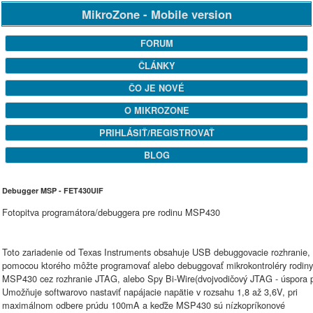
MikroZone - Mobile version
FORUM
ČLÁNKY
ČO JE NOVÉ
O MIKROZONE
PRIHLÁSIŤ/REGISTROVAŤ
BLOG
Debugger MSP - FET430UIF
Fotopitva programátora/debuggera pre rodinu MSP430
Toto zariadenie od Texas Instruments obsahuje USB debuggovacie rozhranie,
pomocou ktorého môžte programovať alebo debuggovať mikrokontroléry rodiny
MSP430 cez rozhranie JTAG, alebo Spy Bi-Wire(dvojvodičový JTAG - úspora p
Umožňuje softwarovo nastaviť napájacie napätie v rozsahu 1,8 až 3,6V, pri
maximálnom odbere prúdu 100mA a keďže MSP430 sú nízkopríkonové