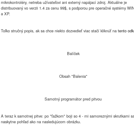
mikrokontroléry, netreba užívateľovi ani externý napájací zdroj. Aktuálne je
distribuovaný vo verzii 1.4 za cenu 99$, s podporou pre operačné systémy W
a XP.
Toľko stručný popis, ak sa chce niekto dozvedieť viac stačí kliknúť na
tento odk
Balíček
Obsah "Balenia"
Samotný programátor pred pitvou
A teraz k samotnej pitve: po "ťažkom" boji so 4 - mi samoreznými skrutkami 
naskytne pohľad ako na nasledujúcom obrázku.