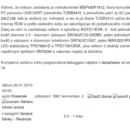
Vidíme, že srdcom zariadenia je mikrokontrolér
MSP430F1612
, ktorý komunik
PC pomocou USB/UART prevodníka
TUSB3410
, k prevodníku patrí aj I2C p
24LC128
, kde je uložený tzv. mikrokód, a ten si po štarte TUSB3410 načíta do
internej ROM a podľa zadaného kódu sa nakonfiguruje do požadovaného mód
Ďalej sa nám tu nachádzajú celkom 4 optočleny
AQY211EHA
, 6 - krát jednod
budič zbernice s 3 - stavovým výstupom
SN74LVC1G125DBV
, jeden jednoduc
budič s výstupom s otvoreným kolektorom
SN74LVC1G07
, jeden
MAX3221IP
LDO stabilizátory
TPS76601D
a
TPS77301DGK
, plus celkom 3 obdody ochrá
napäťovými špičkami
SN75240
a nakoniec nejaká tá bižutéria.
Kompletnú schému tohto programátora/debuggera nájdete v
datasheete
od st
78.
dátum:20.01.2010-
00:00,
autor:
Kiwwicek
zobrazení: 5961 komentáre: 2
v kategórií:
Verejné
5.0 - 1 hlas -
články
>
Recenzie