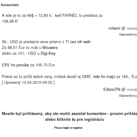
Komentáre
A kde je to za 99$ = 72,80 € , keď FARNEL to predáva za
158,98 €!
milami
@
13.04.2
Odpovedať na 
99,- USD je predajná cena priamo z TI
cez ich web
Za 88,51 Eur to máš u
Mousera
alebo za 101,- USD u
Digi-Key
EBV
ho ponúka
za 105,70 Eur.
Pokial sú to príliš dobré ceny, môžeš skúsiť aj GME,
kde ho majú
za 180,- Eu
[ Upravený 13.04.2010-09:32 ]
EdizonTN
@
13.04.2
Odpovedať na 
Musíte byť prihlásený, aby ste mohli zasielať komentáre - prosím prihlás
alebo kliknite
tu
pre registráciu
Please
login
or
register
.