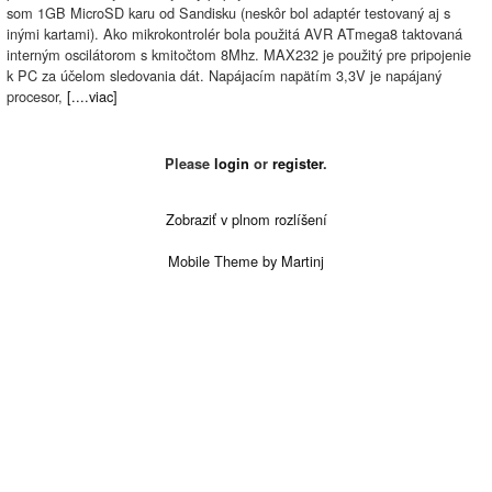
som 1GB MicroSD karu od Sandisku (neskôr bol adaptér testovaný aj s
inými kartami). Ako mikrokontrolér bola použitá AVR ATmega8 taktovaná
interným oscilátorom s kmitočtom 8Mhz. MAX232 je použitý pre pripojenie
k PC za účelom sledovania dát. Napájacím napätím 3,3V je napájaný
procesor,
[....viac]
Please
login
or
register
.
Zobraziť v plnom rozlíšení
Mobile Theme by Martinj