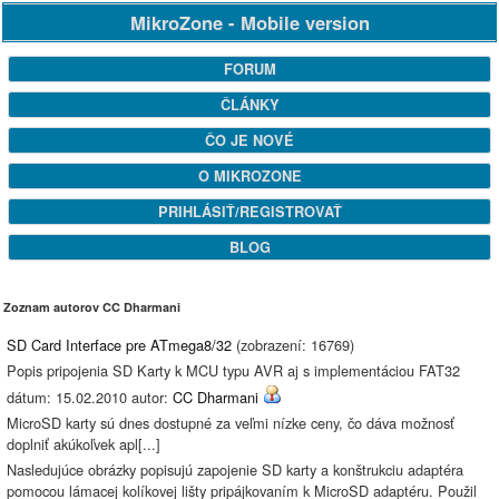
MikroZone - Mobile version
FORUM
ČLÁNKY
ČO JE NOVÉ
O MIKROZONE
PRIHLÁSIŤ/REGISTROVAŤ
BLOG
Zoznam autorov CC Dharmani
SD Card Interface pre ATmega8/32
(zobrazení: 16769)
Popis pripojenia SD Karty k MCU typu AVR aj s implementáciou FAT32
dátum: 15.02.2010 autor:
CC Dharmani
MicroSD karty sú dnes dostupné za veľmi nízke ceny, čo dáva možnosť
doplniť akúkoľvek apl[...]
Nasledujúce obrázky popisujú zapojenie SD karty a konštrukciu adaptéra
pomocou lámacej kolíkovej lišty pripájkovaním k MicroSD adaptéru. Použil