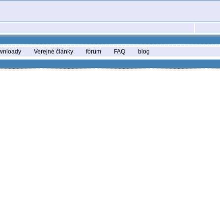
wnloady
Verejné články
fórum
FAQ
blog