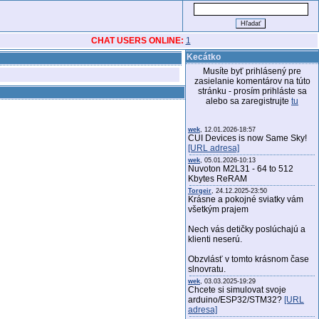
CHAT USERS ONLINE:
1
Kecátko
Musíte byť prihlásený pre
zasielanie komentárov na túto
stránku - prosím prihláste sa
alebo sa zaregistrujte
tu
wek
, 12.01.2026-18:57
CUI Devices is now Same Sky!
[URL adresa]
wek
, 05.01.2026-10:13
Nuvoton M2L31 - 64 to 512
Kbytes ReRAM
Torgeir
, 24.12.2025-23:50
Krásne a pokojné sviatky vám
všetkým prajem
Nech vás detičky poslúchajú a
klienti neserú.
Obzvlásť v tomto krásnom čase
slnovratu.
wek
, 03.03.2025-19:29
Chcete si simulovat svoje
arduino/ESP32/STM32?
[URL
adresa]