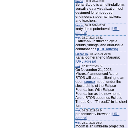
brano
, 30.11.2024-18:00
Serial Studio is a multi-platform,
versatile data visualization tool
designed for embedded
engineers, students, hackers,
and teachers.
brano
, 30.11.2024-17:59
kedy dakto potreboval:
[URL
adresa]
wek
, 02.07.2024-15:32
Cortex-M7 instruction cycle
counts, timings, and dual-issue
combinations
[URL adresa]
EdizonTN
, 18.02.2024-20:58
Kanál odmeraného Mariána:
[URL adresa]
wek
, 07.12.2023-15:34
On November 21, 2023,
Microsoft announced Azure
RTOS will be transitioning to an
open
source
model under the
stewardship of the Eclipse
Foundation. With Eclipse
Foundation as the new home,
Azure RTOS becomes Eclipse
ThreadX, or "ThreadX" in its short
form.
wek
, 09.08.2023-19:24
prezentacie v browseri
[URL
adresa]
wek
, 28.07.2023-16:04
modm is an umbrella project for