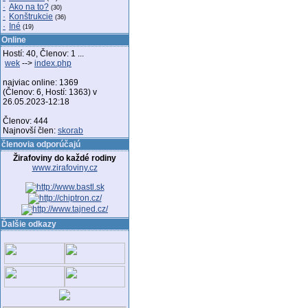
·
Ako na to?
(30)
·
Konštrukcie
(36)
·
Iné
(19)
Online
Hostí: 40, Členov: 1 ...
wek
-->
index.php
najviac online: 1369
(Členov: 6, Hostí: 1363) v
26.05.2023-12:18
Členov: 444
Najnovší člen:
skorab
členovia odporúčajú
Žirafoviny do každé rodiny
www.zirafoviny.cz
Ďalšie odkazy