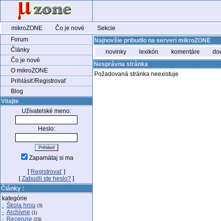
mikroZONE
Čo je nové
Sekcie
Forum
Najnovšie pribudlo na serveri mikroZONE
Články
novinky
lexikón
komentáre
do
Čo je nové
Nesprávna stránka
O mikroZONE
Požadovaná stránka neexistuje
Prihlásiť/Registrovať
Blog
Vitajte
Užívatelské meno:
Heslo:
Zapamätaj si ma
[
Registrovať
]
[
Zabudli ste heslo?
]
Články :
kategórie
·
Škola hrou
(3)
·
Archívne
(1)
·
Recenzie
(23)