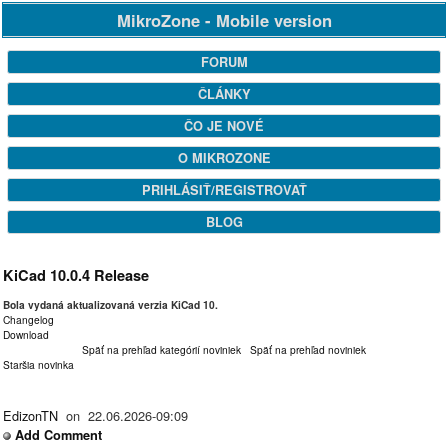
MikroZone - Mobile version
FORUM
ČLÁNKY
ČO JE NOVÉ
O MIKROZONE
PRIHLÁSIŤ/REGISTROVAŤ
BLOG
KiCad 10.0.4 Release
Bola vydaná aktualizovaná verzia KiCad 10.
Changelog
Download
Späť na prehľad kategórií noviniek
Späť na prehľad noviniek
Staršia novinka
EdizonTN
on 22.06.2026-09:09
Add Comment