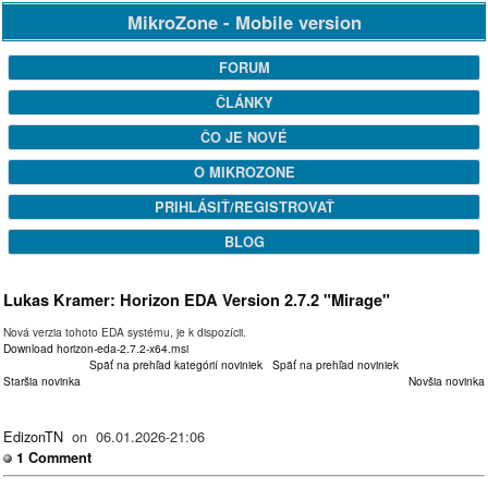
MikroZone - Mobile version
FORUM
ČLÁNKY
ČO JE NOVÉ
O MIKROZONE
PRIHLÁSIŤ/REGISTROVAŤ
BLOG
Lukas Kramer: Horizon EDA Version 2.7.2 "Mirage"
Nová verzia tohoto EDA systému, je k dispozícii.
Download horizon-eda-2.7.2-x64.msi
Späť na prehľad kategórií noviniek
Späť na prehľad noviniek
Staršia novinka
Novšia novinka
EdizonTN
on 06.01.2026-21:06
1 Comment