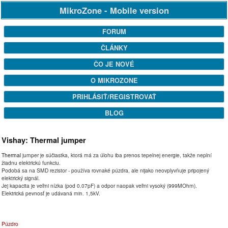
MikroZone - Mobile version
FORUM
ČLÁNKY
ČO JE NOVÉ
O MIKROZONE
PRIHLÁSIŤ/REGISTROVAŤ
BLOG
Vishay: Thermal jumper
Thermal
jumper je súčiastka, ktorá má za úlohu iba prenos tepelnej energie, takže neplní
žiadnu elektrickú funkciu.
Podobá sa na SMD rezistor - používa rovnaké púzdra, ale nijako neovplyvňuje pripojený
elektrický signál.
Jej kapacita je veľmi nízka (pod 0.07pF) a odpor naopak veľmi vysoký (999MOhm).
Elektrická pevnosť je udávaná min. 1,5kV.
Púzdro