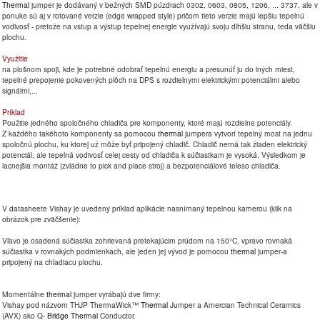
Thermal
jumper je dodávaný v bežných SMD púzdrach 0302, 0603, 0805, 1206, ... 3737, ale v
ponuke sú aj v rotované verzie (edge wrapped style) pričom tieto verzie majú lepšiu tepelnú
vodivosť - pretože na vstup a výstup tepelnej energie využívajú svoju dlhšiu stranu, teda väčšiu
plochu.
Využitie
na plošnom spoji, kde je potrebné odobrať tepelnú energiu a presunúť ju do iných miest,
tepelné prepojenie pokovených plôch na DPS s rozdielnymi elektrickými potenciálmi alebo
signálmi,...
Príklad
Použitie jedného spoločného chladiča pre komponenty, ktoré majú rozdielne potenciály.
Z každého takéhoto komponenty sa pomocou
thermal
jumpera vytvorí tepelný most na jednu
spoločnú plochu, ku ktorej už môže byť pripojený chladič. Chladič nemá tak žiaden elektrický
potenciál, ale tepelná vodivosť celej cesty od chladiča k súčiastkam je vysoká. Výsledkom je
lacnejšia montáž (zvládne to pick and place stroj) a bezpotenciálové teleso chladiča.
V datasheete Vishay je uvedený príklad aplikácie nasnímaný tepelnou kamerou (klik na
obrázok pre zväčšenie):
Vľavo je osadená súčiastka zohrievaná pretekajúcim prúdom na 150°C, vpravo rovnaká
súčiastka v rovnakých podmienkach, ale jeden jej vývod je pomocou
thermal
jumper-a
pripojený na chladiacu plochu.
Momentálne
thermal
jumper vyrábajú dve firmy:
Vishay pod názvom THJP ThermaWick™
Thermal
Jumper a Amercian Technical Ceramics
(AVX) ako Q-
Bridge
Thermal
Conductor.