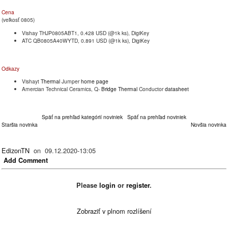
Cena
(veľkosť 0805)
Vishay THJP0805ABT1, 0.428 USD (@1k ks), DigiKey
ATC QB0805A40WYTD, 0.891 USD (@1k ks), DigiKey
Odkazy
Vishayt
Thermal
Jumper
home page
Amercian Technical Ceramics, Q-
Bridge
Thermal
Conductor
datasheet
Späť na prehľad kategórií noviniek
Späť na prehľad noviniek
Staršia novinka
Novšia novinka
EdizonTN
on 09.12.2020-13:05
Add Comment
Please
login
or
register
.
Zobraziť v plnom rozlíšení