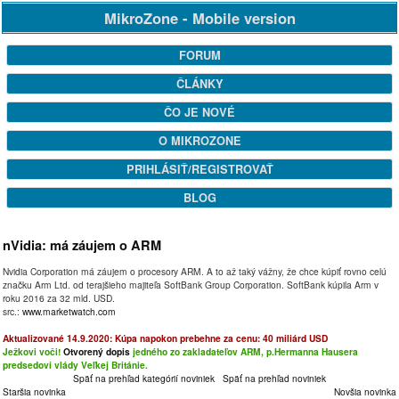
MikroZone - Mobile version
FORUM
ČLÁNKY
ČO JE NOVÉ
O MIKROZONE
PRIHLÁSIŤ/REGISTROVAŤ
BLOG
nVidia: má záujem o ARM
Nvidia Corporation má záujem o procesory ARM. A to až taký vážny, že chce kúpiť rovno celú
značku Arm Ltd. od terajšieho majiteľa SoftBank Group Corporation. SoftBank kúpila Arm v
roku 2016 za 32 mld. USD.
src.:
www.marketwatch.com
Aktualizované 14.9.2020: Kúpa napokon prebehne za cenu: 40 miliárd USD
Ježkovi voči!
Otvorený dopis
jedného zo zakladateľov ARM, p.Hermanna Hausera
predsedovi vlády Veľkej Británie.
Späť na prehľad kategórií noviniek
Späť na prehľad noviniek
Staršia novinka
Novšia novinka